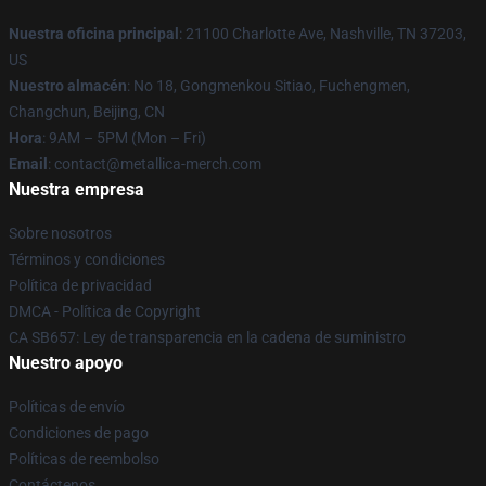
Nuestra oficina principal
: 21100 Charlotte Ave, Nashville, TN 37203,
US
Nuestro almacén
: No 18, Gongmenkou Sitiao, Fuchengmen,
Changchun, Beijing, CN
Hora
: 9AM – 5PM (Mon – Fri)
Email
: contact@metallica-merch.com
Nuestra empresa
Sobre nosotros
Términos y condiciones
Política de privacidad
DMCA - Política de Copyright
CA SB657: Ley de transparencia en la cadena de suministro
Nuestro apoyo
Políticas de envío
Condiciones de pago
Políticas de reembolso
Contáctenos