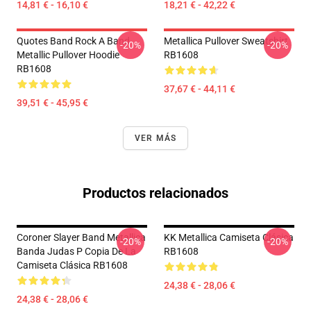
14,81 € - 16,10 €
18,21 € - 42,22 €
Quotes Band Rock A Band
Metallica Pullover Sweatshirt
-20%
-20%
Metallic Pullover Hoodie
RB1608
RB1608
37,67 € - 44,11 €
39,51 € - 45,95 €
VER MÁS
Productos relacionados
Coroner Slayer Band Metallica
KK Metallica Camiseta Clásica
-20%
-20%
Banda Judas P Copia De La
RB1608
Camiseta Clásica RB1608
24,38 € - 28,06 €
24,38 € - 28,06 €