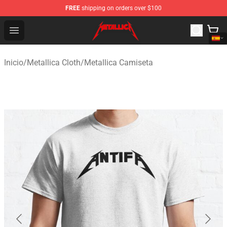
FREE
shipping on orders over $100
Metallica Store - Official Metallica Merchandise Shop
Open menu
Inicio
/
Metallica Cloth
/
Metallica Camiseta