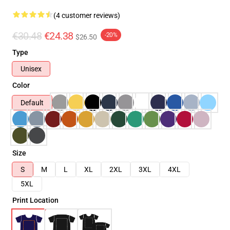
(4 customer reviews)
€30.48
€24.38
-20%
$26.50
Type
Unisex
Color
Default
Size
S
M
L
XL
2XL
3XL
4XL
5XL
Print Location