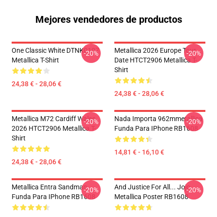
Mejores vendedores de productos
One Classic White DTNK0107
Metallica 2026 Europe Tour
-20%
-20%
Metallica T-Shirt
Date HTCT2906 Metallica T-
Shirt
24,38 € - 28,06 €
24,38 € - 28,06 €
Metallica M72 Cardiff Wales
Nada Importa 962mmetallica
-20%
-20%
2026 HTCT2906 Metallica T-
Funda Para IPhone RB1608
Shirt
14,81 € - 16,10 €
24,38 € - 28,06 €
Metallica Entra Sandman
And Justice For All... Jojo
-20%
-20%
Funda Para IPhone RB1608
Metallica Poster RB1608