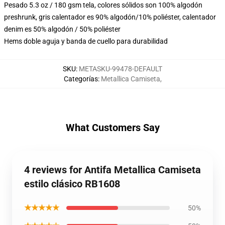
Pesado 5.3 oz / 180 gsm tela, colores sólidos son 100% algodón
preshrunk, gris calentador es 90% algodón/10% poliéster, calentador
denim es 50% algodón / 50% poliéster
Hems doble aguja y banda de cuello para durabilidad
SKU
:
METASKU-99478-DEFAULT
Categorías
:
Metallica Camiseta
,
What Customers Say
4 reviews for Antifa Metallica Camiseta
estilo clásico RB1608
★★★★★
50%