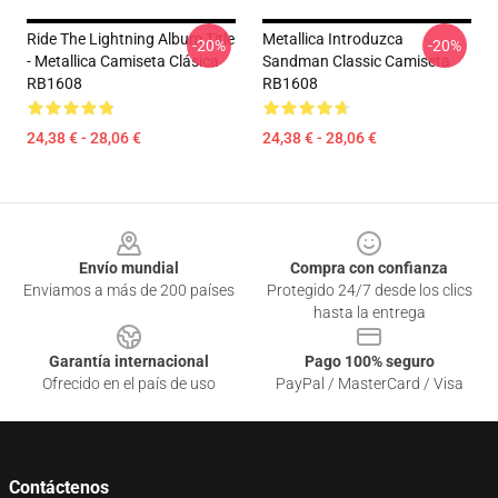
Ride The Lightning Album Title
Metallica Introduzca
-20%
-20%
- Metallica Camiseta Clásica
Sandman Classic Camiseta
RB1608
RB1608
24,38 € - 28,06 €
24,38 € - 28,06 €
Footer
Envío mundial
Compra con confianza
Enviamos a más de 200 países
Protegido 24/7 desde los clics
hasta la entrega
Garantía internacional
Pago 100% seguro
Ofrecido en el país de uso
PayPal / MasterCard / Visa
Contáctenos