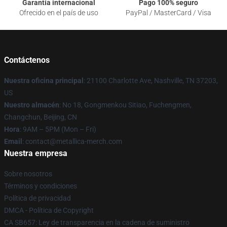
Garantía internacional
Pago 100% seguro
Ofrecido en el país de uso
PayPal / MasterCard / Visa
Contáctenos
Nuestra oficina principal
: 21100 Charlotte Ave, Nashville, TN 37203,
US
Nuestro almacén
: No 18, Gongmenkou Sitiao, Fuchengmen,
Changchun, Beijing, CN
Hora
: 9AM – 5PM (Mon – Fri)
Email
: contact@metallica-merch.com
Nuestra empresa
Sobre nosotros
Términos y condiciones
Política de privacidad
DMCA - Política de Copyright
CA SB657: Ley de transparencia en la cadena de suministro