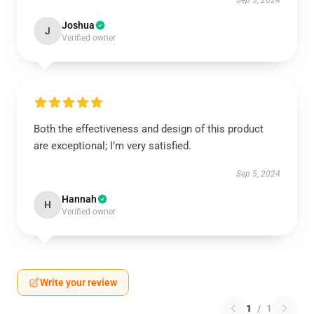
Sep 5, 2024
Joshua
J
Verified owner
Both the effectiveness and design of this product
are exceptional; I’m very satisfied.
Sep 5, 2024
Hannah
H
Verified owner
Write your review
1
/
1