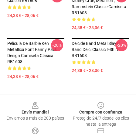
Clásica RB1608
Motley Crue, Metallica ,
Rammstein Classic Camiseta
RB1608
24,38 € - 28,06 €
24,38 € - 28,06 €
Pelicula De Barbie Ken
Deicide Band Metal Slayer
-20%
-20%
Metallica Font Fanny Pack
Band Deici Classic T-Shirt
Design Camiseta Clásica
RB1608
RB1608
24,38 € - 28,06 €
24,38 € - 28,06 €
Footer
Envío mundial
Compra con confianza
Enviamos a más de 200 países
Protegido 24/7 desde los clics
hasta la entrega