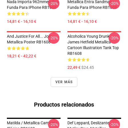
Nada Importa 962mmetallica
Metallica Entra Sandman
-20%
-20%
Funda Para IPhone RB1608
Funda Para IPhone RB1608
14,81 € - 16,10 €
14,81 € - 16,10 €
And Justice For All... Jojo
Alcoholica Young Drunk
-20%
-20%
Metallica Poster RB1608
James Hetfield Metallica
Cartoon Illustration Tank Top
RB1608
18,21 € - 42,22 €
22,49 €
$24.45
VER MÁS
Productos relacionados
Matilda / Metallica Camiseta
Def Leppard, Deslizante,
-20%
-20%