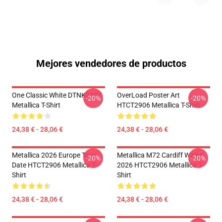
Mejores vendedores de productos
One Classic White DTNK0107
OverLoad Poster Art
-20%
-20%
Metallica T-Shirt
HTCT2906 Metallica T-Shirt
24,38 € - 28,06 €
24,38 € - 28,06 €
Metallica 2026 Europe Tour
Metallica M72 Cardiff Wales
-20%
-20%
Date HTCT2906 Metallica T-
2026 HTCT2906 Metallica T-
Shirt
Shirt
24,38 € - 28,06 €
24,38 € - 28,06 €