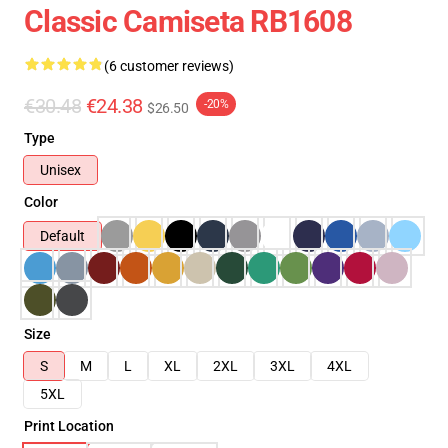
Classic Camiseta RB1608
(6 customer reviews)
€30.48
€24.38
-20%
$26.50
Type
Unisex
Color
Default
Size
S
M
L
XL
2XL
3XL
4XL
5XL
Print Location