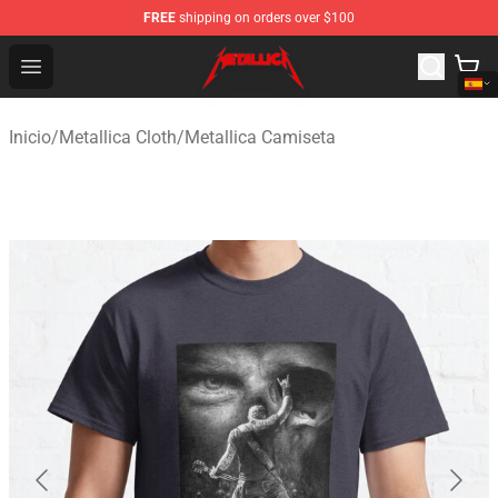
FREE
shipping on orders over $100
Metallica Store - Official Metallica Merchandise Shop
Open menu
Inicio
/
Metallica Cloth
/
Metallica Camiseta