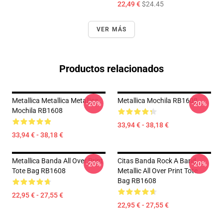
22,49 €
$24.45
VER MÁS
Productos relacionados
Metallica Metallica Metallica
Metallica Mochila RB1608
-20%
-20%
Mochila RB1608
33,94 € - 38,18 €
33,94 € - 38,18 €
Metallica Banda All Over Print
Citas Banda Rock A Band
-20%
-20%
Tote Bag RB1608
Metallic All Over Print Tote
Bag RB1608
22,95 € - 27,55 €
22,95 € - 27,55 €