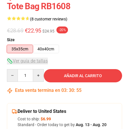
Tote Bag RB1608
(8 customer reviews)
€28.69
€22.95
-20%
$24.95
Size
35x35cm
40x40cm
Ver guía de tallas
Quantity
AÑADIR AL CARRITO
Esta venta termina en
03
:
30
:
54
Deliver to United States
Cost to ship:
$6.99
Standard - Order today to get by
Aug. 13 - Aug. 20