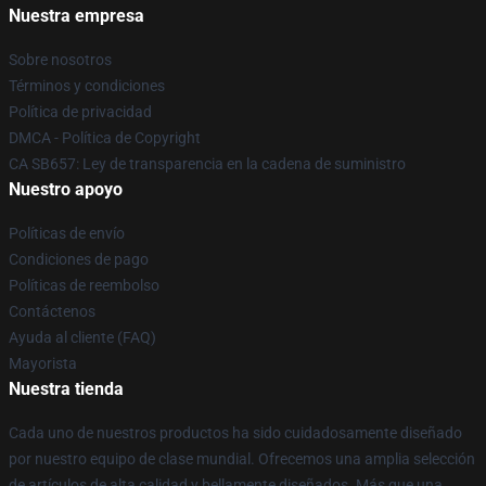
Nuestra empresa
Sobre nosotros
Términos y condiciones
Política de privacidad
DMCA - Política de Copyright
CA SB657: Ley de transparencia en la cadena de suministro
Nuestro apoyo
Políticas de envío
Condiciones de pago
Políticas de reembolso
Contáctenos
Ayuda al cliente (FAQ)
Mayorista
Nuestra tienda
Cada uno de nuestros productos ha sido cuidadosamente diseñado
por nuestro equipo de clase mundial. Ofrecemos una amplia selección
de artículos de alta calidad y bellamente diseñados. Más que una