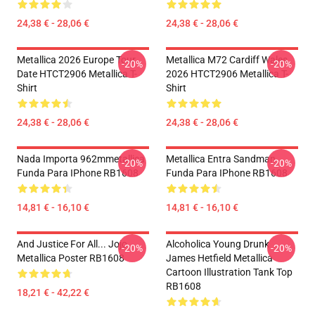
24,38 € - 28,06 €
24,38 € - 28,06 €
Metallica 2026 Europe Tour
Metallica M72 Cardiff Wales
-20%
-20%
Date HTCT2906 Metallica T-
2026 HTCT2906 Metallica T-
Shirt
Shirt
24,38 € - 28,06 €
24,38 € - 28,06 €
Nada Importa 962mmetallica
Metallica Entra Sandman
-20%
-20%
Funda Para IPhone RB1608
Funda Para IPhone RB1608
14,81 € - 16,10 €
14,81 € - 16,10 €
And Justice For All... Jojo
Alcoholica Young Drunk
-20%
-20%
Metallica Poster RB1608
James Hetfield Metallica
Cartoon Illustration Tank Top
RB1608
18,21 € - 42,22 €