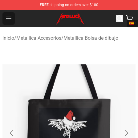
FREE
shipping on orders over $100
Metallica Store - Official Metallica Merchandise Shop
Open menu
Inicio
/
Metallica Accesorios
/
Metallica Bolsa de dibujo