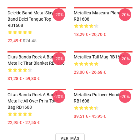
Deicide Band Metal Slayer
Metallica Mascara Plana
-20%
-20%
Band Deici Tanque Top
RB1608
RB1608
18,29 € - 20,70 €
22,49 €
$24.45
Citas Banda Rock A Band
Metallica Tall Mug RB1608
-20%
-20%
Metallic Tirar Blanket RB1608
23,00 € - 26,68 €
31,28 € - 59,80 €
Citas Banda Rock A Band
Metallica Pullover Hoodie
-20%
-20%
Metallic All Over Print Tote
RB1608
Bag RB1608
39,51 € - 45,95 €
22,95 € - 27,55 €
VER MÁS