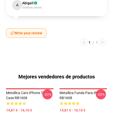
Abigail
A
Verified owner
Write your review
1
/
1
Mejores vendedores de productos
Metallica Cats IPhone Tough
Metallica Funda Para IPhone
-20%
-20%
Case RB1608
RB1608
14,81 € - 16,10 €
14,81 € - 16,10 €