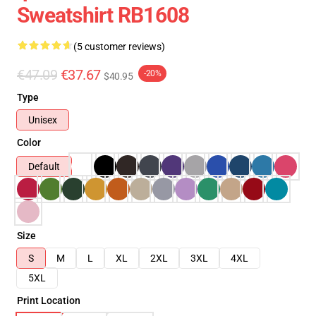
Sweatshirt RB1608
(5 customer reviews)
€47.09
€37.67
-20%
$40.95
Type
Unisex
Color
Default
Size
S
M
L
XL
2XL
3XL
4XL
5XL
Print Location