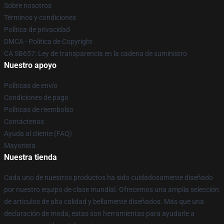
Sobre nosotros
Términos y condiciones
Política de privacidad
DMCA - Política de Copyright
CA SB657: Ley de transparencia en la cadena de suministro
Nuestro apoyo
Políticas de envío
Condiciones de pago
Políticas de reembolso
Contáctenos
Ayuda al cliente (FAQ)
Mayorista
Nuestra tienda
Cada uno de nuestros productos ha sido cuidadosamente diseñado
por nuestro equipo de clase mundial. Ofrecemos una amplia selección
de artículos de alta calidad y bellamente diseñados. Más que una
declaración de moda, estas son herramientas para ayudarle a