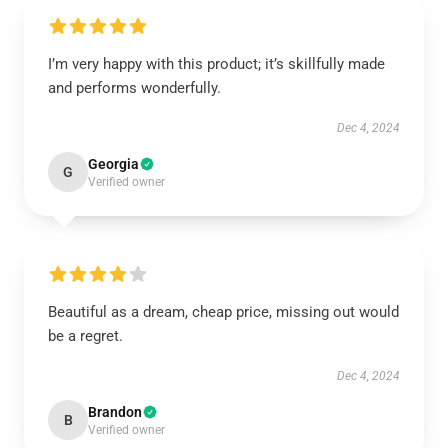
I’m very happy with this product; it’s skillfully made
and performs wonderfully.
Dec 4, 2024
Georgia
G
Verified owner
Beautiful as a dream, cheap price, missing out would
be a regret.
Dec 4, 2024
Brandon
B
Verified owner