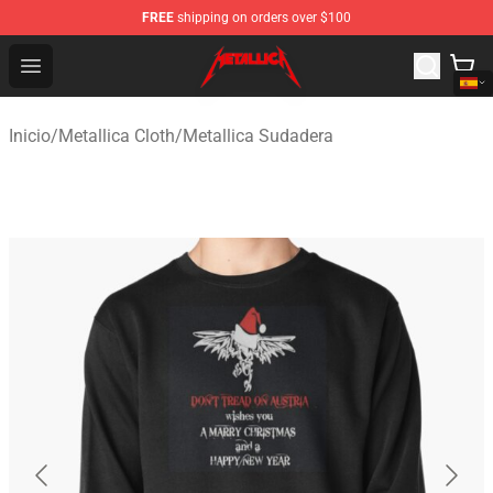
FREE
shipping on orders over $100
Metallica Store - Official Metallica Merchandise Shop
Open menu
Inicio
/
Metallica Cloth
/
Metallica Sudadera