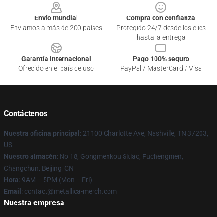
Envío mundial
Compra con confianza
Enviamos a más de 200 países
Protegido 24/7 desde los clics
hasta la entrega
Garantía internacional
Pago 100% seguro
Ofrecido en el país de uso
PayPal / MasterCard / Visa
Contáctenos
Nuestra oficina principal
: 21100 Charlotte Ave, Nashville, TN 37203,
US
Nuestro almacén
: No 18, Gongmenkou Sitiao, Fuchengmen,
Changchun, Beijing, CN
Hora
: 9AM – 5PM (Mon – Fri)
Email
: contact@metallica-merch.com
Nuestra empresa