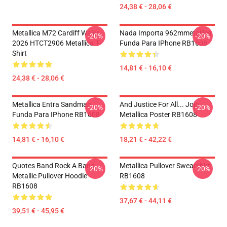
24,38 € - 28,06 €
Metallica M72 Cardiff Wales
Nada Importa 962mmetallica
-20%
-20%
2026 HTCT2906 Metallica T-
Funda Para IPhone RB1608
Shirt
14,81 € - 16,10 €
24,38 € - 28,06 €
Metallica Entra Sandman
And Justice For All... Jojo
-20%
-20%
Funda Para IPhone RB1608
Metallica Poster RB1608
14,81 € - 16,10 €
18,21 € - 42,22 €
Quotes Band Rock A Band
Metallica Pullover Sweatshirt
-20%
-20%
Metallic Pullover Hoodie
RB1608
RB1608
37,67 € - 44,11 €
39,51 € - 45,95 €