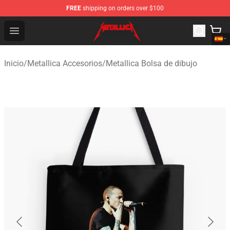
FREE
shipping on orders over $100
Metallica Store - Official Metallica Merchandise Shop
Open menu
Inicio
/
Metallica Accesorios
/
Metallica Bolsa de dibujo