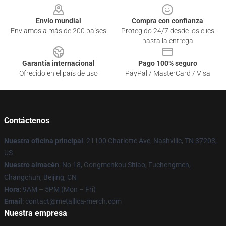
Envío mundial
Compra con confianza
Enviamos a más de 200 países
Protegido 24/7 desde los clics
hasta la entrega
Garantía internacional
Pago 100% seguro
Ofrecido en el país de uso
PayPal / MasterCard / Visa
Contáctenos
Nuestra oficina principal
: 21100 Charlotte Ave, Nashville, TN 37203,
US
Nuestro almacén
: No 18, Gongmenkou Sitiao, Fuchengmen,
Changchun, Beijing, CN
Hora
: 9AM – 5PM (Mon – Fri)
Email
: contact@metallica-merch.com
Nuestra empresa