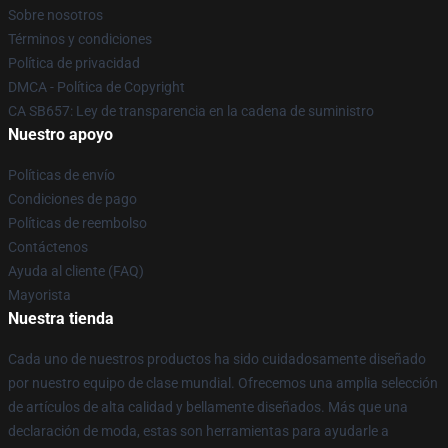
Sobre nosotros
Términos y condiciones
Política de privacidad
DMCA - Política de Copyright
CA SB657: Ley de transparencia en la cadena de suministro
Nuestro apoyo
Políticas de envío
Condiciones de pago
Políticas de reembolso
Contáctenos
Ayuda al cliente (FAQ)
Mayorista
Nuestra tienda
Cada uno de nuestros productos ha sido cuidadosamente diseñado
por nuestro equipo de clase mundial. Ofrecemos una amplia selección
de artículos de alta calidad y bellamente diseñados. Más que una
declaración de moda, estas son herramientas para ayudarle a