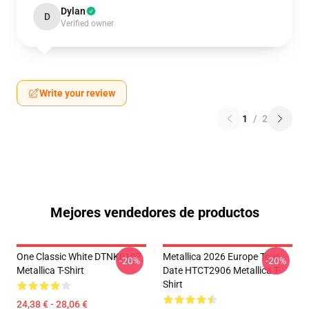
Dylan
D
Verified owner
Write your review
1
/
2
Mejores vendedores de productos
One Classic White DTNK0107
Metallica 2026 Europe Tour
-20%
-20%
Metallica T-Shirt
Date HTCT2906 Metallica T-
Shirt
24,38 € - 28,06 €