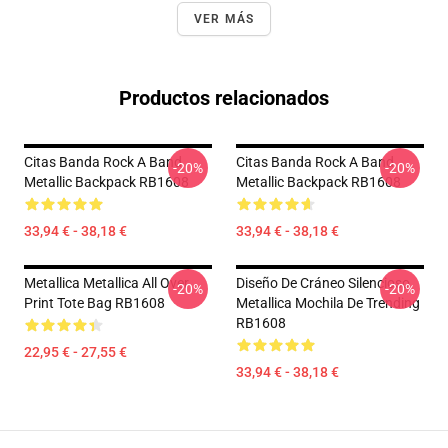
VER MÁS
Productos relacionados
Citas Banda Rock A Band
Citas Banda Rock A Band
-20%
-20%
Metallic Backpack RB1608
Metallic Backpack RB1608
33,94 € - 38,18 €
33,94 € - 38,18 €
Metallica Metallica All Over
Diseño De Cráneo Silencioso
-20%
-20%
Print Tote Bag RB1608
Metallica Mochila De Trending
RB1608
22,95 € - 27,55 €
33,94 € - 38,18 €
Footer