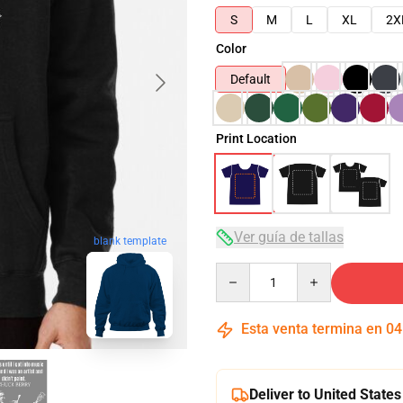
S
M
L
XL
2X
Color
Default
Print Location
Ver guía de tallas
blank template
Quantity
Esta venta termina en
04
Deliver to United States