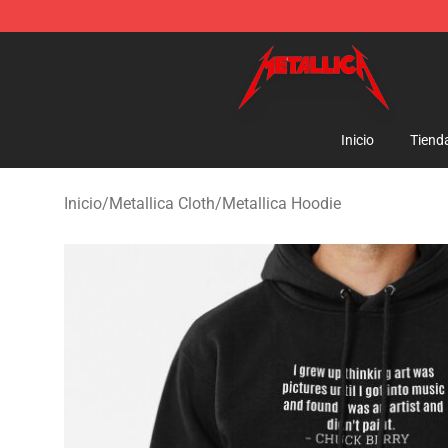
Metallica Store - Official Metallica Merchandise Shop
Inicio
Tiend
Inicio
/
Metallica Cloth
/
Metallica Hoodie