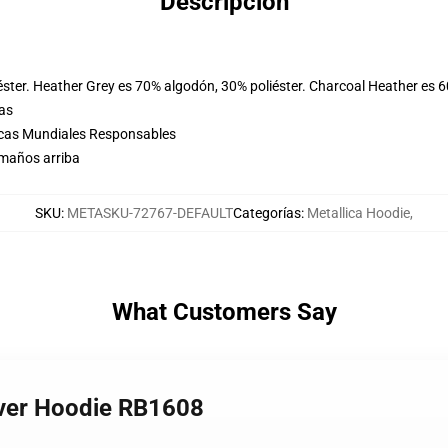
Descripción
éster. Heather Grey es 70% algodón, 30% poliéster. Charcoal Heather es 
las
icas Mundiales Responsables
amaños arriba
SKU
:
METASKU-72767-DEFAULT
Categorías
:
Metallica Hoodie
,
What Customers Say
lover Hoodie RB1608