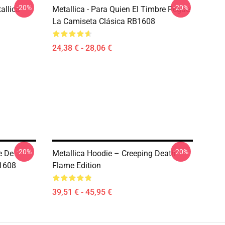
-20%
-20%
allica
Metallica - Para Quien El Timbre Pegue
La Camiseta Clásica RB1608
24,38 € - 28,06 €
-20%
-20%
e De
Metallica Hoodie – Creeping Death
B1608
Flame Edition
39,51 € - 45,95 €