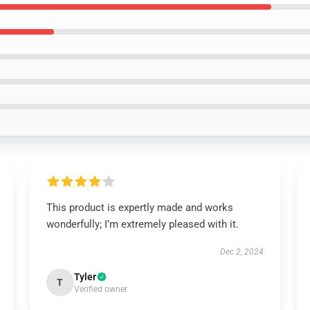
This product is expertly made and works
wonderfully; I’m extremely pleased with it.
Dec 2, 2024
Tyler
T
Verified owner