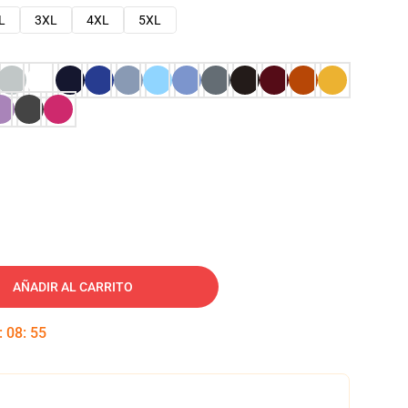
L
3XL
4XL
5XL
AÑADIR AL CARRITO
:
08
:
54