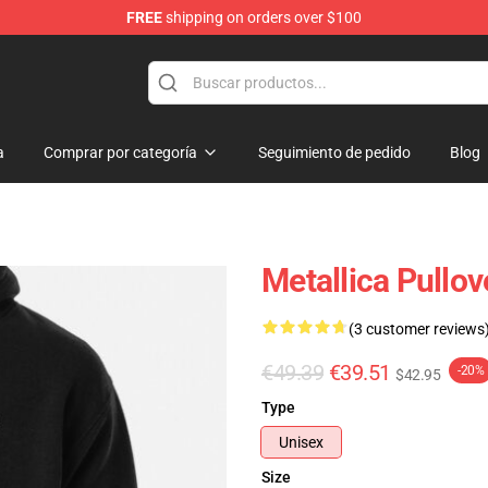
FREE
shipping on orders over $100
a
Comprar por categoría
Seguimiento de pedido
Blog
Metallica Pullo
(3 customer reviews
€49.39
€39.51
-20%
$42.95
Type
Unisex
Size