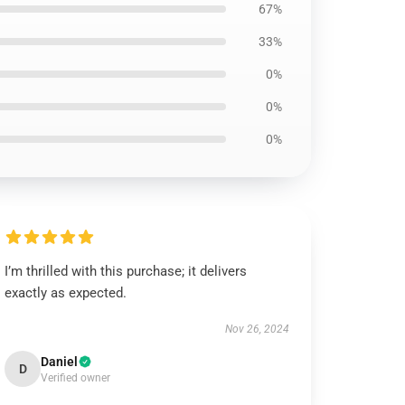
67%
33%
0%
0%
0%
I’m thrilled with this purchase; it delivers
exactly as expected.
Nov 26, 2024
Daniel
D
Verified owner