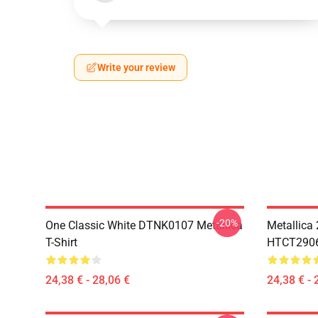
Write your review
-20%
One Classic White DTNK0107 Metallica
Metallica
T-Shirt
HTCT2906 
24,38 € - 28,06 €
24,38 € - 