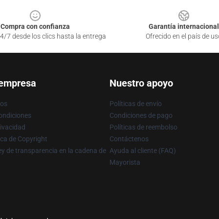
Compra con confianza
Garantía internacional
4/7 desde los clics hasta la entrega
Ofrecido en el país de us
 empresa
Nuestro apoyo
ros
Políticas de envío
ondiciones
Condiciones de pago
rivacidad
Políticas de reembolso
ica de Copyright
Contáctenos
y de transparencia en la cadena de
Ayuda al cliente (FAQ)
Mayorista