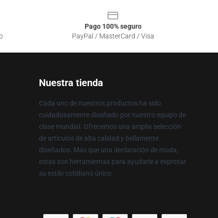
Pago 100% seguro
o
PayPal / MasterCard / Visa
Nuestra tienda
Cada uno de nuestros productos ha sido
cuidadosamente diseñado por nuestro equipo de
clase mundial. Ofrecemos una amplia selección
de artículos de alta calidad y bellamente
diseñados. Más que una declaración de moda,
estas son herramientas para ayudarle a expresar
su estilo cotidiano único.