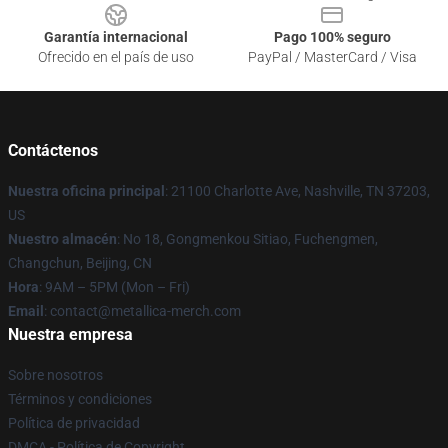
Garantía internacional
Pago 100% seguro
Ofrecido en el país de uso
PayPal / MasterCard / Visa
Contáctenos
Nuestra oficina principal
: 21100 Charlotte Ave, Nashville, TN 37203,
US
Nuestro almacén
: No 18, Gongmenkou Sitiao, Fuchengmen,
Changchun, Beijing, CN
Hora
: 9AM – 5PM (Mon – Fri)
Email
: contact@metallica-merch.com
Nuestra empresa
Sobre nosotros
Términos y condiciones
Política de privacidad
DMCA - Política de Copyright