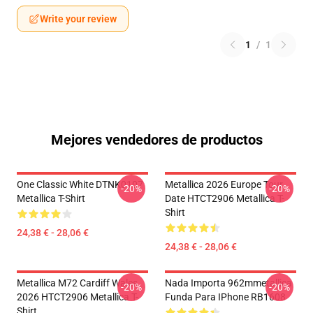
Write your review
1
/
1
Mejores vendedores de productos
One Classic White DTNK0107
Metallica 2026 Europe Tour
-20%
-20%
Metallica T-Shirt
Date HTCT2906 Metallica T-
Shirt
24,38 € - 28,06 €
24,38 € - 28,06 €
Metallica M72 Cardiff Wales
Nada Importa 962mmetallica
-20%
-20%
2026 HTCT2906 Metallica T-
Funda Para IPhone RB1608
Shirt