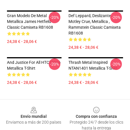
Gran Modelo De Metal
Def Leppard, Deslizante,
-20%
-20%
Metallica James Hetfield
Motley Crue, Metallica ,
Classic Camiseta RB1608
Rammstein Classic Camiseta
RB1608
24,38 € - 28,06 €
24,38 € - 28,06 €
And Justice For All HTCT2906
Thrash Metal Inspired
-20%
-20%
Metallica T-Shirt
NTAN1401 Metallica T-Shirt
24,38 € - 28,06 €
24,38 € - 28,06 €
Footer
Envío mundial
Compra con confianza
Enviamos a más de 200 países
Protegido 24/7 desde los clics
hasta la entrega