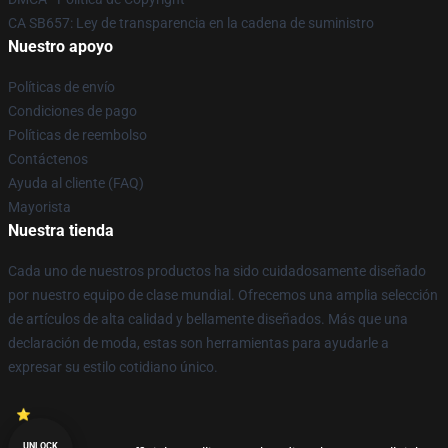
CA SB657: Ley de transparencia en la cadena de suministro
Nuestro apoyo
Políticas de envío
Condiciones de pago
Políticas de reembolso
Contáctenos
Ayuda al cliente (FAQ)
Mayorista
Nuestra tienda
Cada uno de nuestros productos ha sido cuidadosamente diseñado
por nuestro equipo de clase mundial. Ofrecemos una amplia selección
de artículos de alta calidad y bellamente diseñados. Más que una
declaración de moda, estas son herramientas para ayudarle a
expresar su estilo cotidiano único.
UNLOCK