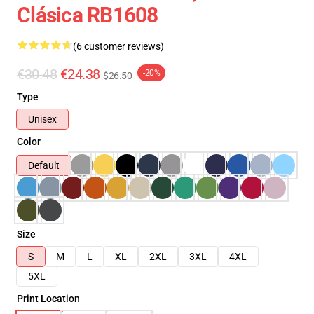
Clásica RB1608
(6 customer reviews)
€30.48
€24.38
-20%
$26.50
Type
Unisex
Color
Default
Size
S
M
L
XL
2XL
3XL
4XL
5XL
Print Location