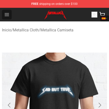
FREE
shipping on orders over $100
Metallica Store - Official Metallica Merchandise Shop
Open menu
Inicio
/
Metallica Cloth
/
Metallica Camiseta