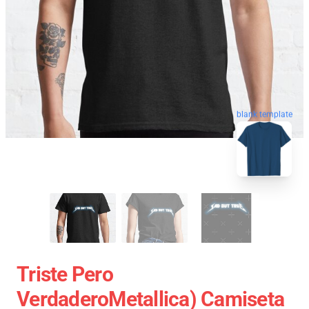
blank template
Triste Pero
VerdaderoMetallica) Camiseta