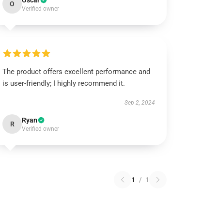
Oscar
O
Verified owner
The product offers excellent performance and
is user-friendly; I highly recommend it.
Sep 2, 2024
Ryan
R
Verified owner
1
/
1