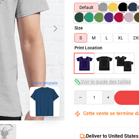
Default
Size
S
M
L
XL
2X
Print Location
Voir le guide des tailles
blank template
Quantity
Cette vente se termine 
Deliver to United States