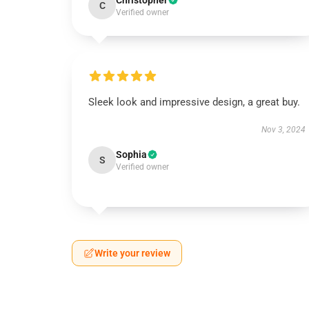
Christopher
C
Verified owner
Sleek look and impressive design, a great buy.
Nov 3, 2024
Sophia
S
Verified owner
Write your review