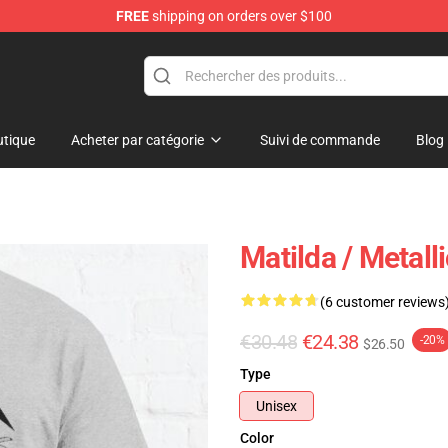
FREE
shipping on orders over $100
tique
Acheter par catégorie
Suivi de commande
Blog
Matilda / Metall
(6 customer reviews
€30.48
€24.38
-20%
$26.50
Type
Unisex
Color