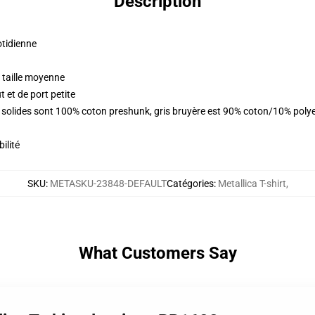
Description
otidienne
 taille moyenne
 et de port petite
rs solides sont 100% coton preshunk, gris bruyère est 90% coton/10% poly
ilité
SKU
:
METASKU-23848-DEFAULT
Catégories
:
Metallica T-shirt
,
What Customers Say