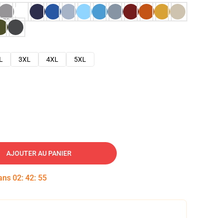
L
3XL
4XL
5XL
AJOUTER AU PANIER
dans
02
:
42
:
54