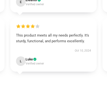
Eleanor
E
Verified owner
This product meets all my needs perfectly. It’s
sturdy, functional, and performs excellently.
Oct 10, 2024
Luke
L
Verified owner