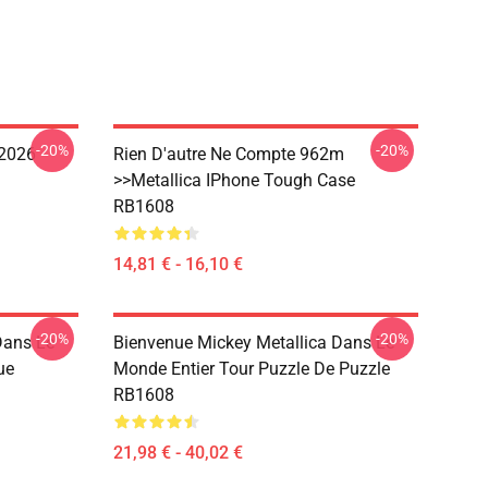
-20%
-20%
 2026
Rien D'autre Ne Compte 962m
>>metallica IPhone Tough Case
RB1608
14,81 € - 16,10 €
-20%
-20%
Dans Le
Bienvenue Mickey Metallica Dans Le
ue
Monde Entier Tour Puzzle De Puzzle
RB1608
21,98 € - 40,02 €