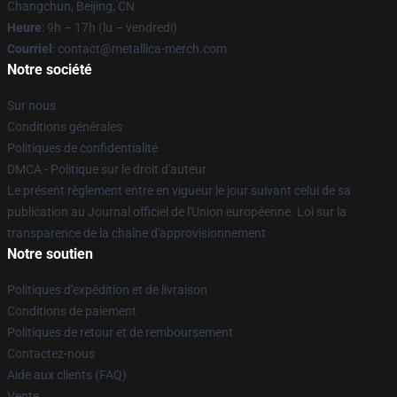
Changchun, Beijing, CN
Heure
: 9h – 17h (lu – vendredi)
Courriel
: contact@metallica-merch.com
Notre société
Sur nous
Conditions générales
Politiques de confidentialité
DMCA - Politique sur le droit d'auteur
Le présent règlement entre en vigueur le jour suivant celui de sa
publication au Journal officiel de l'Union européenne. Loi sur la
transparence de la chaîne d'approvisionnement
Notre soutien
Politiques d'expédition et de livraison
Conditions de paiement
Politiques de retour et de remboursement
Contactez-nous
Aide aux clients (FAQ)
Vente