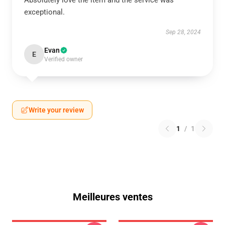
Absolutely love the item and the service was
exceptional.
Sep 28, 2024
Evan
E
Verified owner
Write your review
1
/
1
Meilleures ventes