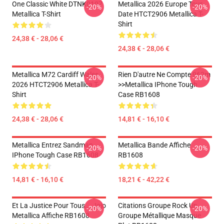
One Classic White DTNK0107
Metallica 2026 Europe Tour
-20%
-20%
Metallica T-Shirt
Date HTCT2906 Metallica T-
Shirt
24,38 € - 28,06 €
24,38 € - 28,06 €
Metallica M72 Cardiff Wales
Rien D'autre Ne Compte 962m
-20%
-20%
2026 HTCT2906 Metallica T-
>>metallica IPhone Tough
Shirt
Case RB1608
24,38 € - 28,06 €
14,81 € - 16,10 €
Metallica Entrez Sandman
Metallica Bande Affiche
-20%
-20%
IPhone Tough Case RB1608
RB1608
14,81 € - 16,10 €
18,21 € - 42,22 €
Et La Justice Pour Tous... Jojo
Citations Groupe Rock Un
-20%
-20%
Metallica Affiche RB1608
Groupe Métallique Masque