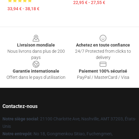
22,95 € - 27,55 €
33,94 € - 38,18 €
Footer
Livraison mondiale
Achetez en toute confiance
Nous livrons dans plus de 200
24/7 Protected from clicks to
pays
delivery
Garantie internationale
Paiement 100% sécurisé
Offert dans le pays d'utilisation
PayPal / MasterCard / Visa
Contactez-nous
Notre siège social
: 21100 Charlotte Ave, Nashville, AMT 37203, États-
Unis
Notre entrepôt
: No 18, Gongmenkou Sitiao, Fuchengmen,