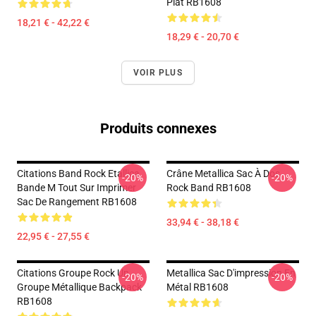
Plat RB1608
18,21 € - 42,22 €
18,29 € - 20,70 €
VOIR PLUS
Produits connexes
Citations Band Rock Etallica
Crâne Metallica Sac À Dos
-20%
-20%
Bande M Tout Sur Imprimer
Rock Band RB1608
Sac De Rangement RB1608
33,94 € - 38,18 €
22,95 € - 27,55 €
Citations Groupe Rock Un
Metallica Sac D'impression En
-20%
-20%
Groupe Métallique Backpack
Métal RB1608
RB1608