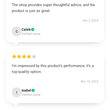
The shop provides super thoughtful advice, and the
product is just as great.
Dec 3, 2024
Caleb
C
Verified owner
I’m impressed by this product’s performance; it’s a
top-quality option.
Nov 16, 2024
Isabel
I
Verified owner