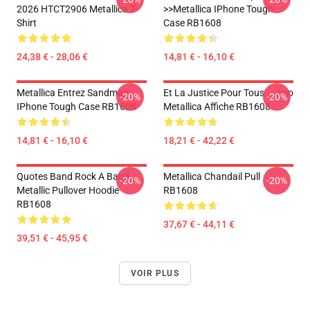
2026 HTCT2906 Metallica T-
>>metallica IPhone Tough
Shirt
Case RB1608
24,38 € - 28,06 €
14,81 € - 16,10 €
Metallica Entrez Sandman
Et La Justice Pour Tous... Jojo
-20%
-20%
IPhone Tough Case RB1608
Metallica Affiche RB1608
14,81 € - 16,10 €
18,21 € - 42,22 €
Quotes Band Rock A Band
Metallica Chandail Pull
-20%
-20%
Metallic Pullover Hoodie
RB1608
RB1608
37,67 € - 44,11 €
39,51 € - 45,95 €
VOIR PLUS