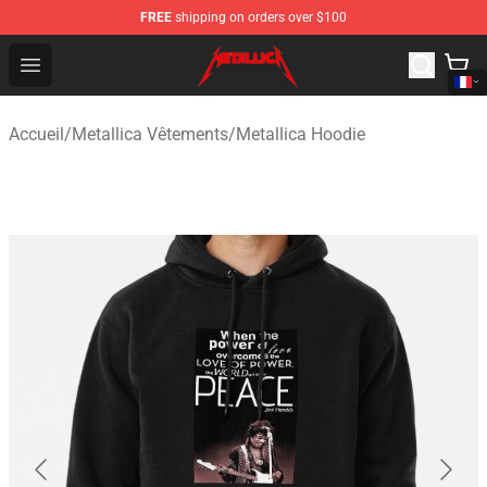
FREE
shipping on orders over $100
Metallica Store - Official Metallica Merchandise Shop
Open menu
Accueil
/
Metallica Vêtements
/
Metallica Hoodie