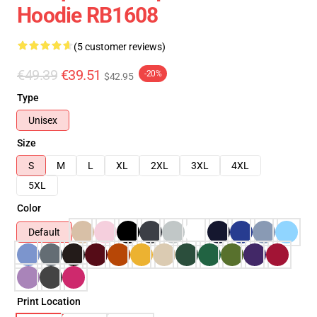
Hoodie RB1608
(5 customer reviews)
€49.39
€39.51
-20%
$42.95
Type
Unisex
Size
S
M
L
XL
2XL
3XL
4XL
5XL
Color
Default
Print Location