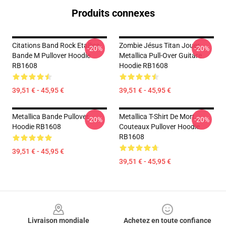
Produits connexes
Citations Band Rock Etallica
Zombie Jésus Titan Jouer
-20%
-20%
Bande M Pullover Hoodie
Metallica Pull-Over Guitare
RB1608
Hoodie RB1608
39,51 € - 45,95 €
39,51 € - 45,95 €
Metallica Bande Pullover
Metallica T-Shirt De Mort
-20%
-20%
Hoodie RB1608
Couteaux Pullover Hoodie
RB1608
39,51 € - 45,95 €
39,51 € - 45,95 €
Footer
Livraison mondiale
Achetez en toute confiance