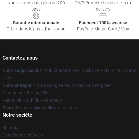
Nous livrons dans plus de 200
24/7 Protected from clicks to
pays
delivery
Garantie internationale
Paiement 100% sécurisé
Offert dans le pays d'utilisation
PayPal / MasterCard / Visa
Contactez-nous
Notre siège social
: 21100 Charlotte Ave, Nashville, AMT 37203, États-
Unis
Notre entrepôt
: No 18, Gongmenkou Sitiao, Fuchengmen,
Changchun, Beijing, CN
Heure
: 9h – 17h (lu – vendredi)
Courriel
: contact@metallica-merch.com
Notre société
Sur nous
Conditions générales