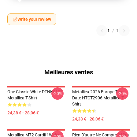
Write your review
1
/
1
Meilleures ventes
One Classic White DTNK0107
Metallica 2026 Europe Tour
-20%
-20%
Metallica T-Shirt
Date HTCT2906 Metallica T-
Shirt
24,38 € - 28,06 €
24,38 € - 28,06 €
Metallica M72 Cardiff Wales
Rien D'autre Ne Compte 962m
-20%
-20%