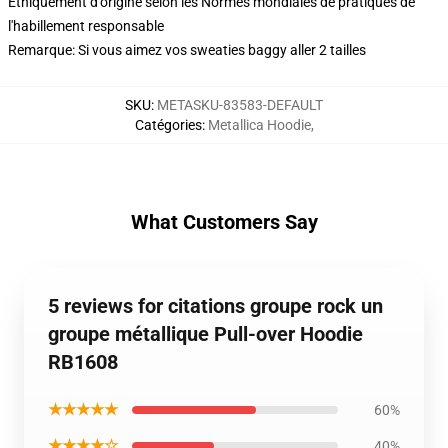
Éthiquement d'origine selon les Normes mondiales de pratiques de
l'habillement responsable
Remarque: Si vous aimez vos sweaties baggy aller 2 tailles
SKU
:
METASKU-83583-DEFAULT
Catégories
:
Metallica Hoodie
,
What Customers Say
5 reviews for citations groupe rock un
groupe métallique Pull-over Hoodie
RB1608
★★★★★
60%
★★★★☆
40%