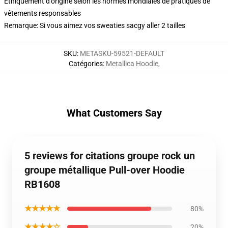
Éthiquement d'origine selon les normes mondiales de pratiques de
vêtements responsables
Remarque: Si vous aimez vos sweaties sacgy aller 2 tailles
SKU
:
METASKU-59521-DEFAULT
Catégories
:
Metallica Hoodie
,
What Customers Say
5 reviews for citations groupe rock un
groupe métallique Pull-over Hoodie
RB1608
★★★★★
80%
★★★★☆
20%