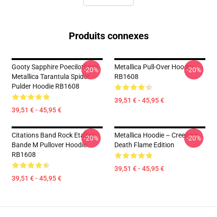
Produits connexes
Gooty Sapphire Poecilotheria
Metallica Pull-Over Hoodie
-20%
-20%
Metallica Tarantula Spider
RB1608
Pulder Hoodie RB1608
39,51 € - 45,95 €
39,51 € - 45,95 €
Citations Band Rock Etallica
Metallica Hoodie – Creeping
-20%
-20%
Bande M Pullover Hoodie
Death Flame Edition
RB1608
39,51 € - 45,95 €
39,51 € - 45,95 €
Footer