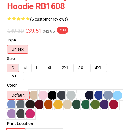
Hoodie RB1608
(5 customer reviews)
€49.39
€39.51
-20%
$42.95
Type
Unisex
Size
S
M
L
XL
2XL
3XL
4XL
5XL
Color
Default
Print Location