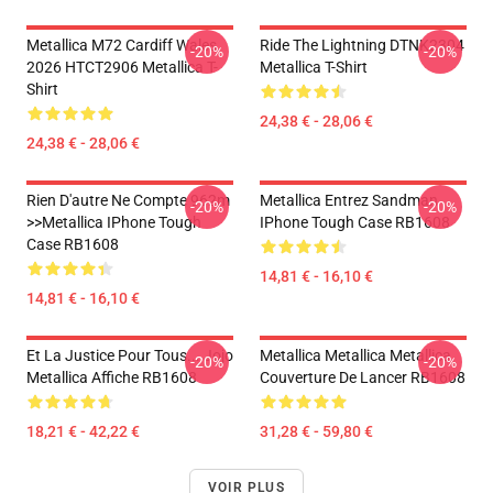
Metallica M72 Cardiff Wales
Ride The Lightning DTNK2304
-20%
-20%
2026 HTCT2906 Metallica T-
Metallica T-Shirt
Shirt
24,38 € - 28,06 €
24,38 € - 28,06 €
Rien D'autre Ne Compte 962m
Metallica Entrez Sandman
-20%
-20%
>>metallica IPhone Tough
IPhone Tough Case RB1608
Case RB1608
14,81 € - 16,10 €
14,81 € - 16,10 €
Et La Justice Pour Tous... Jojo
Metallica Metallica Metallica
-20%
-20%
Metallica Affiche RB1608
Couverture De Lancer RB1608
18,21 € - 42,22 €
31,28 € - 59,80 €
VOIR PLUS