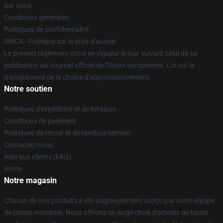
Sur nous
Conditions générales
Politiques de confidentialité
DMCA - Politique sur le droit d'auteur
Le présent règlement entre en vigueur le jour suivant celui de sa
publication au Journal officiel de l'Union européenne. Loi sur la
transparence de la chaîne d'approvisionnement
Notre soutien
Politiques d'expédition et de livraison
Conditions de paiement
Politiques de retour et de remboursement
Contactez-nous
Aide aux clients (FAQ)
Vente
Notre magasin
Chacun de nos produits a été soigneusement conçu par notre équipe
de classe mondiale. Nous offrons un large choix d'articles de haute