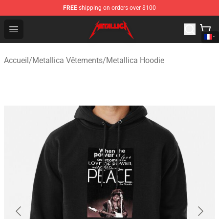
FREE
shipping on orders over $100
Metallica Store - Official Metallica Merchandise Shop
Open menu
Accueil
/
Metallica Vêtements
/
Metallica Hoodie