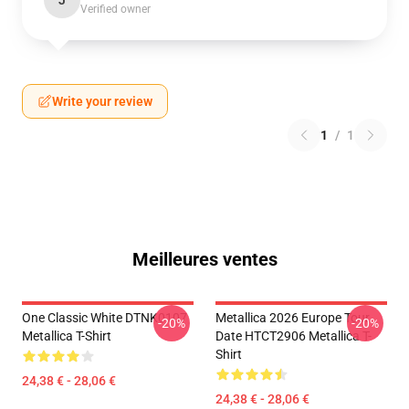
J
Verified owner
Write your review
1
/
1
Meilleures ventes
One Classic White DTNK0107
Metallica 2026 Europe Tour
-20%
-20%
Metallica T-Shirt
Date HTCT2906 Metallica T-
Shirt
24,38 € - 28,06 €
24,38 € - 28,06 €