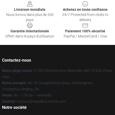
Livraison mondiale
Achetez en toute confiance
Nous livrons dans plus de 200
24/7 Protected from clicks to
pays
delivery
Garantie internationale
Paiement 100% sécurisé
Offert dans le pays d'utilisation
PayPal / MasterCard / Visa
Contactez-nous
Notre siège social
: 21100 Charlotte Ave, Nashville, AMT 37203, États-
Unis
Notre entrepôt
: No 18, Gongmenkou Sitiao, Fuchengmen,
Changchun, Beijing, CN
Heure
: 9h – 17h (lu – vendredi)
Courriel
: contact@metallica-merch.com
Notre société