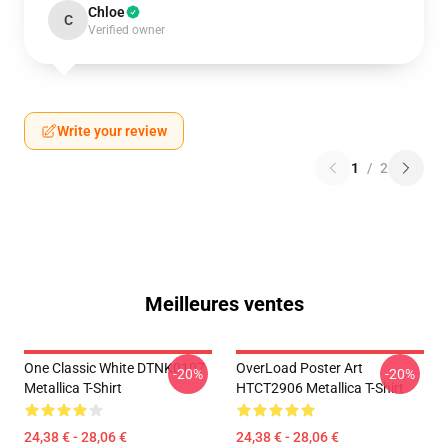
Chloe
C
Verified owner
Write your review
1
/
2
Meilleures ventes
One Classic White DTNK0107
OverLoad Poster Art
-20%
-20%
Metallica T-Shirt
HTCT2906 Metallica T-Shirt
24,38 € - 28,06 €
24,38 € - 28,06 €