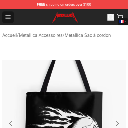
FREE
shipping on orders over $100
Metallica Store - Official Metallica Merchandise Shop
Open menu
Accueil
/
Metallica Accessoires
/
Metallica Sac à cordon