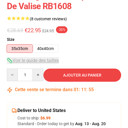
De Valise RB1608
(8 customer reviews)
€28.69
€22.95
-20%
$24.95
Size
35x35cm
40x40cm
Voir le guide des tailles
Quantity
AJOUTER AU PANIER
Cette vente se termine dans
01
:
11
:
54
Deliver to United States
Cost to ship:
$6.99
Standard - Order today to get by
Aug. 13 - Aug. 20