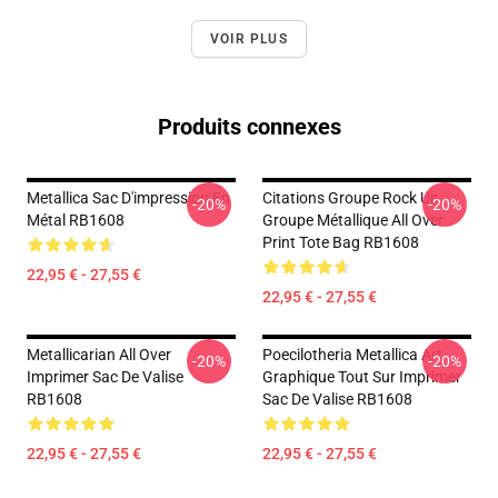
VOIR PLUS
Produits connexes
Metallica Sac D'impression En
Citations Groupe Rock Un
-20%
-20%
Métal RB1608
Groupe Métallique All Over
Print Tote Bag RB1608
22,95 € - 27,55 €
22,95 € - 27,55 €
Metallicarian All Over
Poecilotheria Metallica Art
-20%
-20%
Imprimer Sac De Valise
Graphique Tout Sur Imprimer
RB1608
Sac De Valise RB1608
22,95 € - 27,55 €
22,95 € - 27,55 €