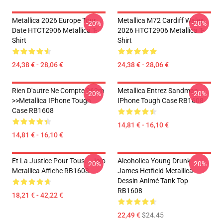
Metallica 2026 Europe Tour
Metallica M72 Cardiff Wales
-20%
-20%
Date HTCT2906 Metallica T-
2026 HTCT2906 Metallica T-
Shirt
Shirt
24,38 € - 28,06 €
24,38 € - 28,06 €
Rien D'autre Ne Compte 962m
Metallica Entrez Sandman
-20%
-20%
>>metallica IPhone Tough
IPhone Tough Case RB1608
Case RB1608
14,81 € - 16,10 €
14,81 € - 16,10 €
Et La Justice Pour Tous... Jojo
Alcoholica Young Drunk
-20%
-20%
Metallica Affiche RB1608
James Hetfield Metallica
Dessin Animé Tank Top
RB1608
18,21 € - 42,22 €
22,49 €
$24.45