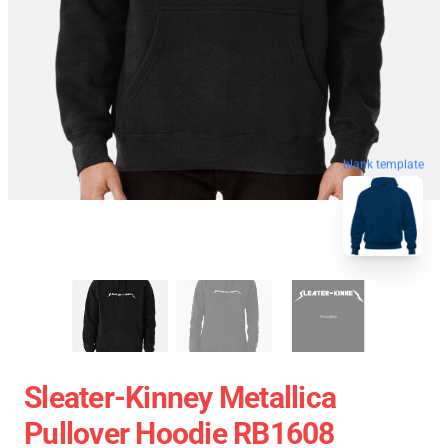
blank template
Sleater-Kinney Metallica
Pullover Hoodie RB1608