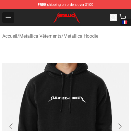
FREE
shipping on orders over $100
Metallica Store - Official Metallica Merchandise Shop
Open menu
Accueil
/
Metallica Vêtements
/
Metallica Hoodie