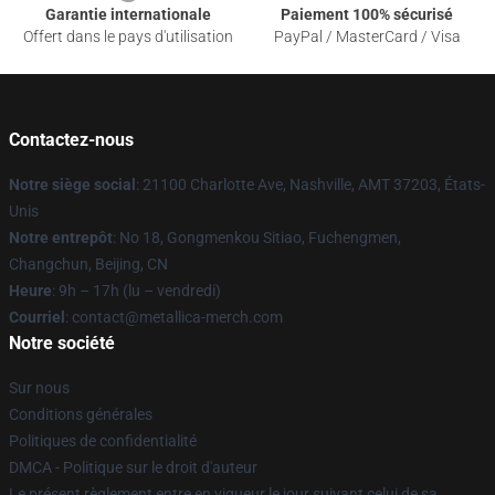
Garantie internationale
Paiement 100% sécurisé
Offert dans le pays d'utilisation
PayPal / MasterCard / Visa
Contactez-nous
Notre siège social
: 21100 Charlotte Ave, Nashville, AMT 37203, États-
Unis
Notre entrepôt
: No 18, Gongmenkou Sitiao, Fuchengmen,
Changchun, Beijing, CN
Heure
: 9h – 17h (lu – vendredi)
Courriel
: contact@metallica-merch.com
Notre société
Sur nous
Conditions générales
Politiques de confidentialité
DMCA - Politique sur le droit d'auteur
Le présent règlement entre en vigueur le jour suivant celui de sa