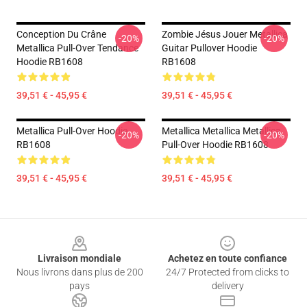
Conception Du Crâne
Zombie Jésus Jouer Metallica
-20%
-20%
Metallica Pull-Over Tendance
Guitar Pullover Hoodie
Hoodie RB1608
RB1608
39,51 € - 45,95 €
39,51 € - 45,95 €
Metallica Pull-Over Hoodie
Metallica Metallica Metallica
-20%
-20%
RB1608
Pull-Over Hoodie RB1608
39,51 € - 45,95 €
39,51 € - 45,95 €
Footer
Livraison mondiale
Achetez en toute confiance
Nous livrons dans plus de 200
24/7 Protected from clicks to
pays
delivery