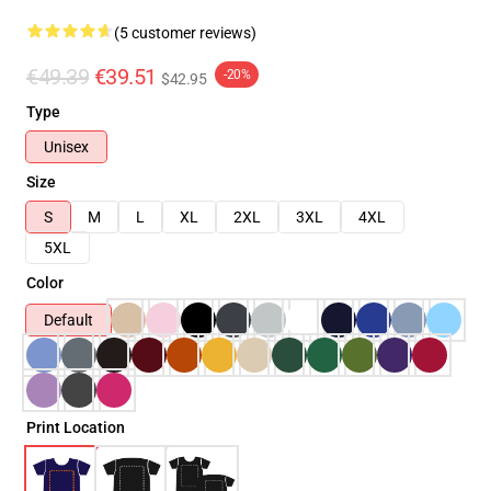
(5 customer reviews)
€49.39
€39.51
-20%
$42.95
Type
Unisex
Size
S
M
L
XL
2XL
3XL
4XL
5XL
Color
Default
Print Location