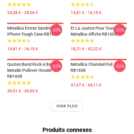
24,38 € - 28,06 €
14,81 € - 16,10 €
Metallica Entrez Sandman
Et La Justice Pour Tous... Jojo
-20%
-20%
IPhone Tough Case RB1608
Metallica Affiche RB1608
14,81 € - 16,10 €
18,21 € - 42,22 €
Quotes Band Rock A Band
Metallica Chandail Pull
-20%
-20%
Metallic Pullover Hoodie
RB1608
RB1608
37,67 € - 44,11 €
39,51 € - 45,95 €
VOIR PLUS
Produits connexes