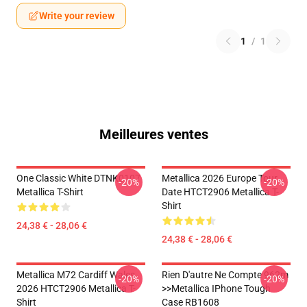
Write your review
1
/
1
Meilleures ventes
One Classic White DTNK0107
Metallica 2026 Europe Tour
-20%
-20%
Metallica T-Shirt
Date HTCT2906 Metallica T-
Shirt
24,38 € - 28,06 €
24,38 € - 28,06 €
Metallica M72 Cardiff Wales
Rien D'autre Ne Compte 962m
-20%
-20%
2026 HTCT2906 Metallica T-
>>metallica IPhone Tough
Shirt
Case RB1608