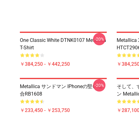
-20%
One Classic White DTNK0107 Metallica
Metallica
T-Shirt
HTCT2906 
￥384,250 - ￥442,250
￥384,250
-20%
Metallica サンドマン IPhoneの堅い場
そして、す
合RB1608
ン Metal
￥233,450 - ￥253,750
￥287,100