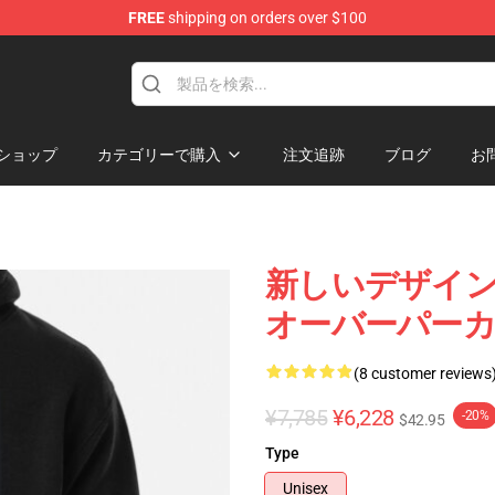
FREE
shipping on orders over $100
ショップ
カテゴリーで購入
注文追跡
ブログ
お
新しいデザイン Me
オーバーパーカー
(8 customer reviews
¥7,785
¥6,228
-20%
$42.95
Type
Unisex