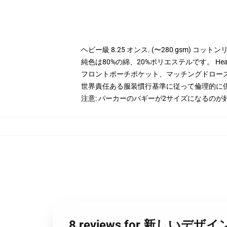
ヘビー級 8.25 オンス. (〜280 gsm) コッ
純色は80%の綿、20%ポリエステルです。 Hea
フロントポーチポケット、マッチングドロー
世界責任ある服装慣行基準に従って倫理的に
注意: パーカーのバギーが2サイズになるのが
8 reviews for 新しいデザ