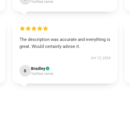
Verified owner
The description was accurate and everything is
great. Would certainly advise it.
Oct 12, 2024
Bradley
B
Verified owner