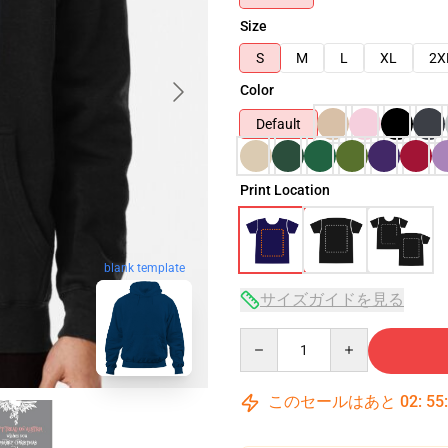
Size
S
M
L
XL
2X
Color
Default
Print Location
blank template
サイズガイドを見る
Quantity
このセールはあと
02
:
55