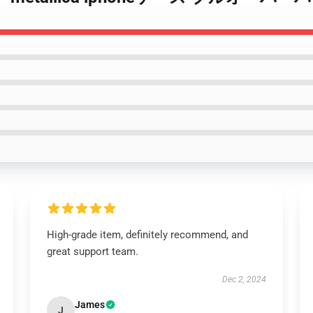
High-grade item, definitely recommend, and
great support team.
Dec 2, 2024
James
J