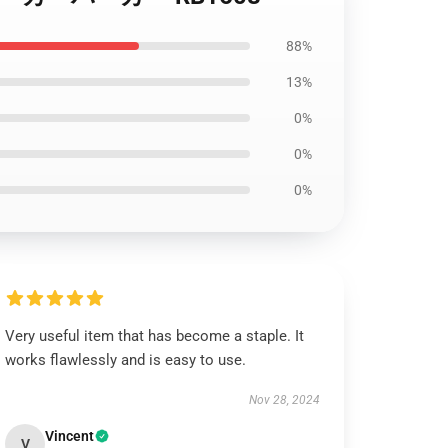
88%
13%
0%
0%
0%
Very useful item that has become a staple. It
works flawlessly and is easy to use.
Nov 28, 2024
Vincent
V