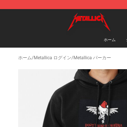
Metallica Store - Official Metallica Merchandise Shop
ホーム
ホーム
/
Metallica ログイン
/
Metallica パーカー