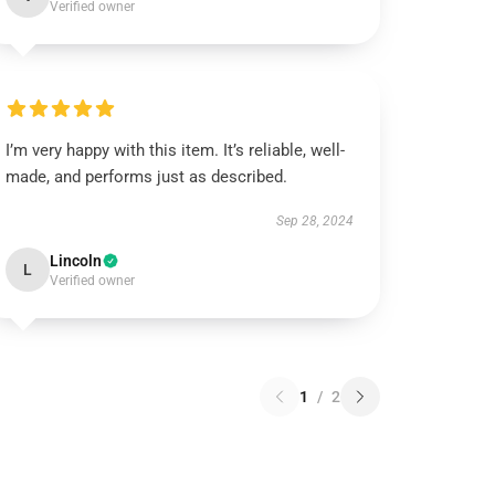
Verified owner
I’m very happy with this item. It’s reliable, well-
made, and performs just as described.
Sep 28, 2024
Lincoln
L
Verified owner
1
/
2