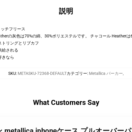
説明
トンリッチフリース
therの灰色は70%の綿、30%ポリエステルです。 チャコール Heather
ストリングとリブカフ
供給される
好きなら
SKU
:
METASKU-72368-DEFAULT
カテゴリー
:
Metallica パーカー
,
What Customers Say
イン metallica iphoneケース プルオー