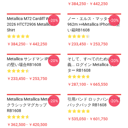
￥384,250 - ￥442,250
Metallica M72 Cardiff Wales
ノー・エルス・マッターズ
-20%
-20%
2026 HTCT2906 Metallica T-
962m >>metallica IPhoneの堅
Shirt
い箱RB1608
￥384,250 - ￥442,250
￥233,450 - ￥253,750
Metallica サンドマン IPhone
そして、すべてのために正
-20%
-20%
の堅い場合RB1608
義... ログイン Metallica ポス
ター RB1608
￥233,450 - ￥253,750
￥287,100 - ￥665,550
Metallica Metallica Metallica
引用バンド ロックバンド金属
-20%
-20%
クラシックマグカップ
バックパック RB1608
RB1608
￥535,050 - ￥601,750
￥362,500 - ￥420,500