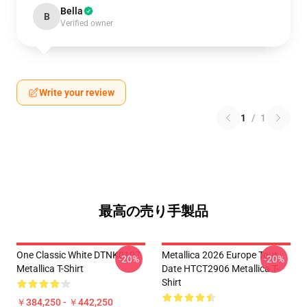
Bella
B
Verified owner
Write your review
1
/
1
最高の売り手製品
One Classic White DTNK0107
Metallica 2026 Europe Tour
-20%
-20%
Metallica T-Shirt
Date HTCT2906 Metallica T-
Shirt
￥384,250 - ￥442,250