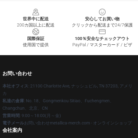
Footer
世界中に配送
安心してお買い物
200カ国以上に配送
クリックから配送まで24/7保護
国際保証
100％安全なチェックアウト
使用国で提供
PayPal / マスターカード / ビザ
お問い合わせ
本社オフィス
: 21100 Charlotte Ave, ナッシュビル, TN 37203, アメリ
カ
私達の倉庫
: No. 18、Gongmenkou Sitiao、Fuchengmen、
Changchun、北京、CN
営業時間
: 9:00～18:00(月～金)
電子メール
お問い合わせmetallica-merch.com - オンラインショップ
会社案内