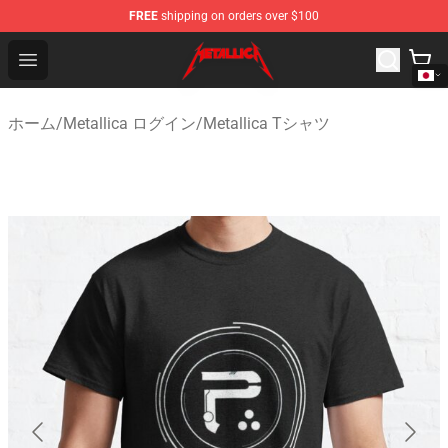
FREE
shipping on orders over $100
Metallica Store - Official Metallica Merchandise Shop
Open menu
ホーム
/
Metallica ログイン
/
Metallica Tシャツ