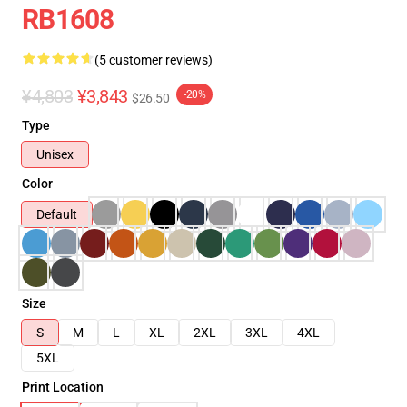
RB1608
(5 customer reviews)
¥4,803
¥3,843
-20%
$26.50
Type
Unisex
Color
Default
Size
S
M
L
XL
2XL
3XL
4XL
5XL
Print Location