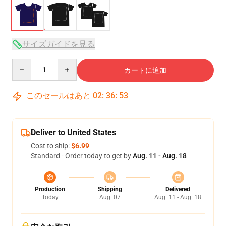
サイズガイドを見る
Quantity
カートに追加
このセールはあと
02
:
36
:
52
Deliver to United States
Cost to ship:
$6.99
Standard - Order today to get by
Aug. 11 - Aug. 18
Production
Shipping
Delivered
Today
Aug. 07
Aug. 11 - Aug. 18