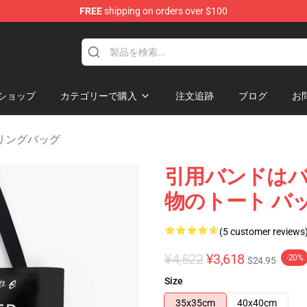
FREE
shipping on orders over $100
ショップ
カテゴリーで購入
注文追跡
ブログ
お
ストリングバッグ
引用バンドは
物のトート バッ
(5 customer reviews
¥4,522
¥3,618
-20%
$24.95
Size
35x35cm
40x40cm