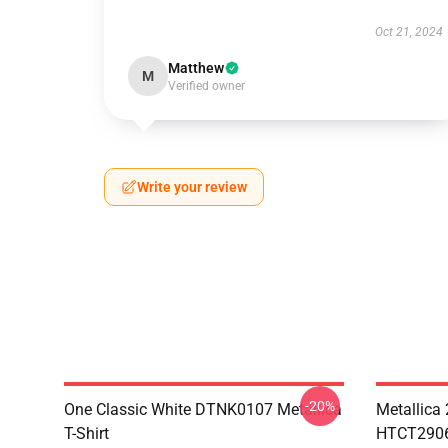
Oct 21, 2024
Matthew
M
Verified owner
Write your review
-20%
One Classic White DTNK0107 Metallica
Metallica
T-Shirt
HTCT2906 