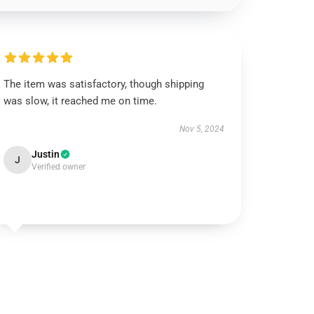
The item was satisfactory, though shipping
was slow, it reached me on time.
Nov 5, 2024
Justin
J
Verified owner