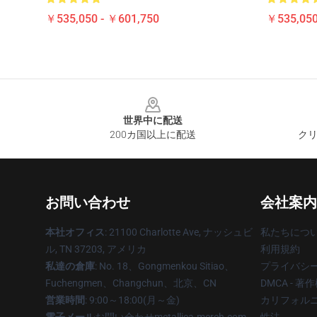
￥535,050 - ￥601,750
￥535,050
Footer
世界中に配送
200カ国以上に配送
クリ
お問い合わせ
会社案内
本社オフィス
: 21100 Charlotte Ave, ナッシュビ
私たちにつ
ル, TN 37203, アメリカ
利用規約
私達の倉庫
: No. 18、Gongmenkou Sitiao、
プライバシ
Fuchengmen、Changchun、北京、CN
DMCA - 
営業時間
: 9:00～18:00(月～金)
カリフォルニ