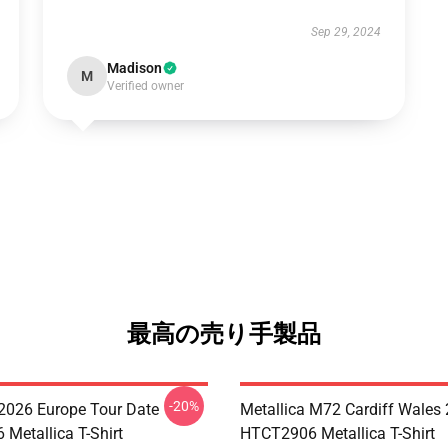
Sep 29, 2024
Madison
M
Verified owner
最高の売り手製品
-20%
 2026 Europe Tour Date
Metallica M72 Cardiff Wales
Metallica T-Shirt
HTCT2906 Metallica T-Shirt