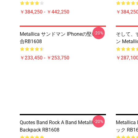
￥384,250 - ￥442,250
￥384,250
-20%
Metallica サンドマン IPhoneの堅い場
そして、す
合RB1608
ン Metal
￥233,450 - ￥253,750
￥287,100
-20%
Quotes Band Rock A Band Metallic
Metallica
Backpack RB1608
ック RB16