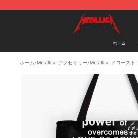
Metallica Store - Official Metallica Merchandise Shop
ホーム
ホーム
/
Metallica アクセサリー
/
Metallica ドロー