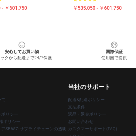
 - ￥601,750
￥535,050 - ￥601,750
安心してお買い物
国際保証
ックから配送まで24/7保護
使用国で提供
当社のサポート
いて
配送&配送ポリシー
支払条件
ーポリシー
返品・返金ポリシー
著作権ポリシー
お問い合わせ
アSB657: サプライチェーンの透明
カスタマーサポート(FAQ)