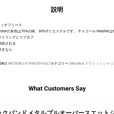
説明
トンリッチフリース
therの灰色は70%の綿、30%ポリエステルです。 チャコール Heather
ストリングとリブカフ
供給される
好きなら
SKU
:
METASKU-47998-DEFAULT
カテゴリー
:
Metallica スウェットシャツ
,
What Customers Say
バンドロックバンドメタルプルオーバースエットシ