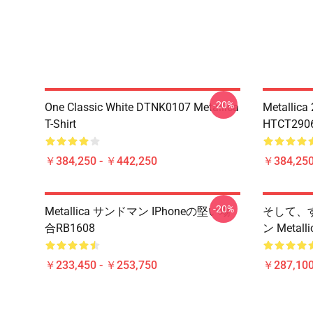
-20%
One Classic White DTNK0107 Metallica
Metallica
T-Shirt
HTCT2906 
￥384,250 - ￥442,250
￥384,250
-20%
Metallica サンドマン IPhoneの堅い場
そして、す
合RB1608
ン Metal
￥233,450 - ￥253,750
￥287,100