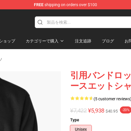
FREE
shipping on orders over $100
ショップ
カテゴリーで購入
注文追跡
ブログ
お
ツ
引用バンドロ
ースエットシャツ
(5 customer reviews
¥7,422
¥5,938
-20%
$40.95
Type
Unisex