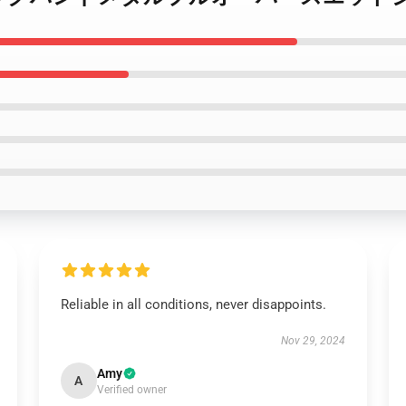
Reliable in all conditions, never disappoints.
Nov 29, 2024
Amy
A
Verified owner