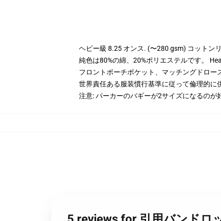
ヘビー級 8.25 オンス. (〜280 gsm) コッ
純色は80%の綿、20%ポリエステルです。 Hea
フロントポーチポケット、マッチングドロー
世界責任ある服装慣行基準に従って倫理的に
注意: パーカーのバギーが2サイズになるのが
5 reviews for 引用