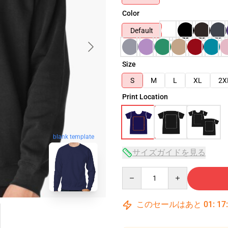
Color
Default
Size
S
M
L
XL
2X
Print Location
blank template
サイズガイドを見る
Quantity
このセールはあと
01
:
17