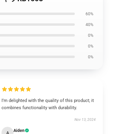
60%
40%
0%
0%
0%
I’m delighted with the quality of this product; it
combines functionality with durability.
Nov 13, 2024
Aiden
A