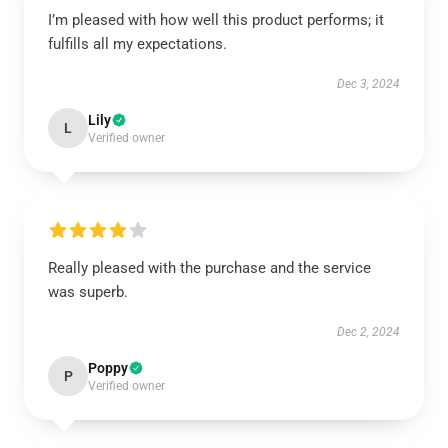
I’m pleased with how well this product performs; it
fulfills all my expectations.
Dec 3, 2024
Lily
L
Verified owner
Really pleased with the purchase and the service
was superb.
Dec 2, 2024
Poppy
P
Verified owner