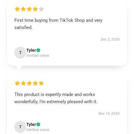
First time buying from TikTok Shop and very
satisfied.
Dec 2, 2024
Tyler
T
Verified owner
This product is expertly made and works
wonderfully; I’m extremely pleased with it.
Nov 19, 2024
Tyler
T
Verified owner