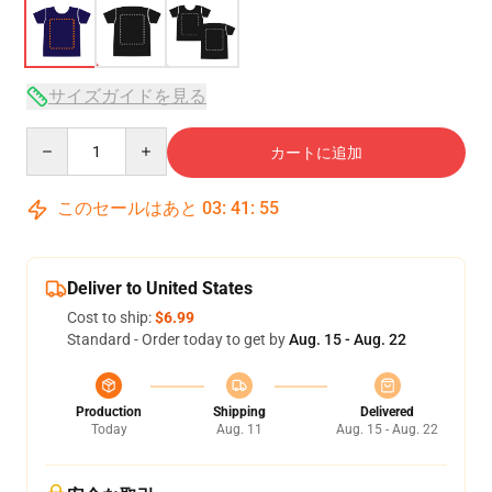
サイズガイドを見る
Quantity
カートに追加
このセールはあと
03
:
41
:
54
Deliver to United States
Cost to ship:
$6.99
Standard - Order today to get by
Aug. 15 - Aug. 22
Production
Shipping
Delivered
Today
Aug. 11
Aug. 15 - Aug. 22