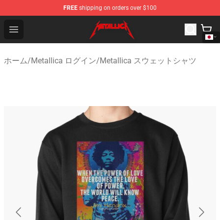
FREE
shipping on orders over $100
Metallica Store - Official Metallica Merchandise Shop
Open menu
ホーム
/
Metallica ログイン
/
Metallica スウェットシャツ