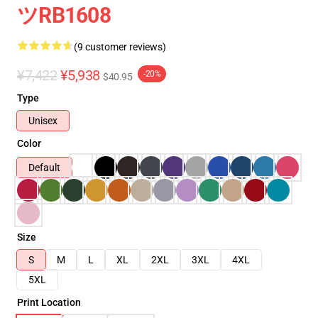
ツRB1608
(9 customer reviews)
¥7,422
¥5,938
-20%
$40.95
Type
Unisex
Color
Default
Size
S
M
L
XL
2XL
3XL
4XL
5XL
Print Location