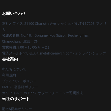
お問い合わせ
本社オフィス
: 21100 Charlotte Ave, ナッシュビル, TN 37203, アメリ
カ
私達の倉庫
: No. 18、Gongmenkou Sitiao、Fuchengmen、
Changchun、北京、CN
営業時間
: 9:00～18:00(月～金)
電子メール
お問い合わせmetallica-merch.com - オンラインショップ
会社案内
私たちについて
利用規約
プライバシーポリシー
DMCA - 著作権ポリシー
カリフォルニアSB657: サプライチェーンの透明性法
当社のサポート
配送&配送ポリシー