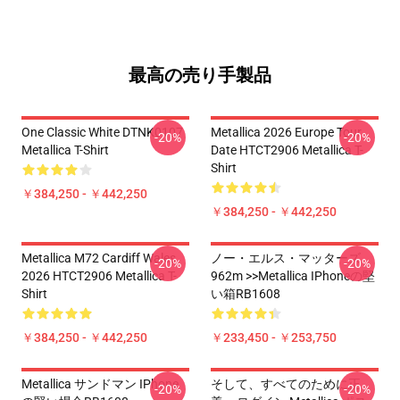
最高の売り手製品
One Classic White DTNK0107
Metallica 2026 Europe Tour
-20%
-20%
Metallica T-Shirt
Date HTCT2906 Metallica T-
Shirt
￥384,250 - ￥442,250
￥384,250 - ￥442,250
Metallica M72 Cardiff Wales
ノー・エルス・マッターズ
-20%
-20%
2026 HTCT2906 Metallica T-
962m >>metallica IPhoneの堅
Shirt
い箱RB1608
￥384,250 - ￥442,250
￥233,450 - ￥253,750
Metallica サンドマン IPhone
そして、すべてのために正
-20%
-20%