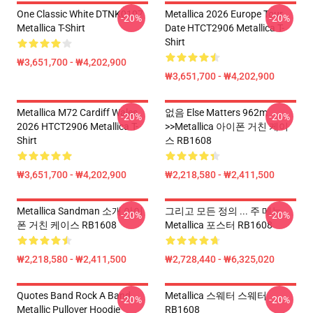
One Classic White DTNK0107
Metallica 2026 Europe Tour
-20%
-20%
Metallica T-Shirt
Date HTCT2906 Metallica T-
Shirt
₩3,651,700 - ₩4,202,900
₩3,651,700 - ₩4,202,900
Metallica M72 Cardiff Wales
없음 Else Matters 962m
-20%
-20%
2026 HTCT2906 Metallica T-
>>metallica 아이폰 거친 케이
Shirt
스 RB1608
₩3,651,700 - ₩4,202,900
₩2,218,580 - ₩2,411,500
Metallica Sandman 소개 아이
그리고 모든 정의 ... 주 메뉴
-20%
-20%
폰 거친 케이스 RB1608
Metallica 포스터 RB1608
₩2,218,580 - ₩2,411,500
₩2,728,440 - ₩6,325,020
Quotes Band Rock A Band
Metallica 스웨터 스웨터
-20%
-20%
Metallic Pullover Hoodie
RB1608