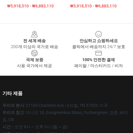
₩5,918,510 - ₩6,883,110
₩5,918,510 - ₩6,883,110
Footer
전 세계 배송
안심하고 쇼핑하세요
200개 이상의 국가로 배송
클릭에서 배송까지 24/7 보호
국제 보증
100% 안전한 결제
사용 국가에서 제공
페이팔 / 마스터카드 / 비자
기타 제품
우리의 본사
: 21100 Charlotte Ave, 내슈빌, TN 37203, 미국
우리의 창고
: 아니오 18, Gongmenkou Sitiao, Fuchengmen, 장춘, 베이
징, CN
시간 :
: 오전 9시 ~ 오후 5시 (월 ~ 금)