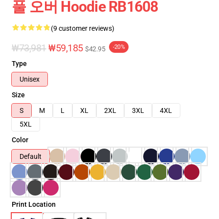
풀 오버 Hoodie RB1608
(9 customer reviews)
₩73,981
₩59,185
-20%
$42.95
Type
Unisex
Size
S
M
L
XL
2XL
3XL
4XL
5XL
Color
Default
Print Location