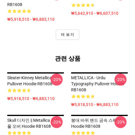
RB1608
₩5,642,910 - ₩6,607,510
₩5,918,510 - ₩6,883,110
더 보기
관련 상품
Sleater-Kinney Metallica
METALLICA - Urdu
-20%
-20%
Pullover Hoodie RB1608
Typography Pullover Hoodie
RB1608
₩5,918,510 - ₩6,883,110
₩5,918,510 - ₩6,883,110
Skull 디자인 || Metallica 동향
붕대 바위 밴드 금속 스웨터
-20%
-20%
풀 오버 Hoodie RB1608
Hoodie RB1608