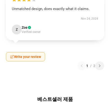
Unmatched design, does exactly what it claims.
Nov 24, 2024
Zoe
Z
Verified owner
Write your review
1
/
2
베스트셀러 제품