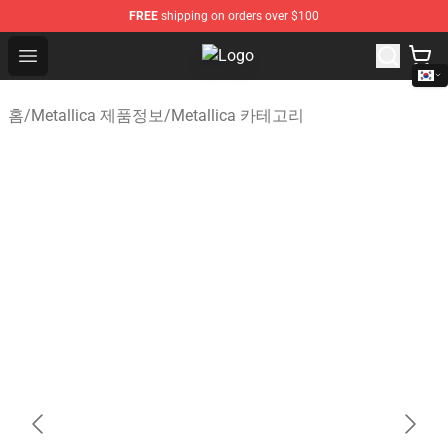
FREE
shipping on orders over $100
Open menu
Metallica Store - Official Metallic
홈
/
Metallica 제품정보
/
Metallica 카테고리