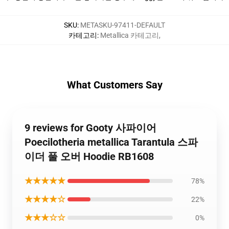
SKU
:
METASKU-97411-DEFAULT
카테고리
:
Metallica 카테고리
,
What Customers Say
9 reviews for Gooty 사파이어
Poecilotheria metallica Tarantula 스파
이더 풀 오버 Hoodie RB1608
★★★★★
78%
★★★★☆
22%
★★★☆☆
0%