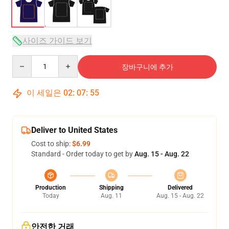
사이즈 가이드 보기
Quantity
장바구니에 추가
이 세일은
02
:
07
:
54
Deliver to United States
Cost to ship:
$6.99
Standard - Order today to get by
Aug. 15 - Aug. 22
Production
Shipping
Delivered
Today
Aug. 11
Aug. 15 - Aug. 22
안전한 거래