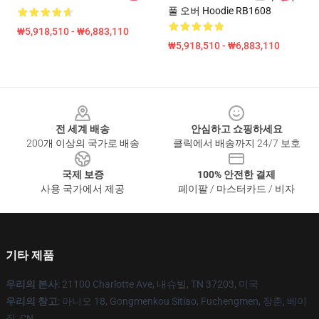
풀 오버 Hoodie RB1608
₩5,918,510 - ₩6,883,110
₩5,918,510 - ₩6,883,110
Footer
전 세계 배송
안심하고 쇼핑하세요
200개 이상의 국가로 배송
클릭에서 배송까지 24/7 보호
국제 보증
100% 안전한 결제
사용 국가에서 제공
페이팔 / 마스터카드 / 비자
기타 제품
우리의 본사
: 21100 Charlotte Ave, 내슈빌, TN 37203, 미국
우리의 창고
: 아니오 18, Gongmenkou Sitiao, Fuchengmen, 장춘, 베이
징, CN