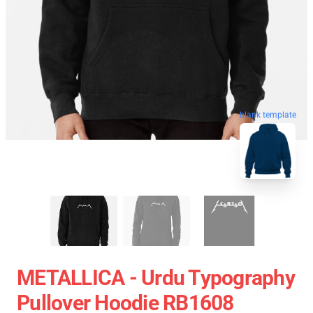
blank template
METALLICA - Urdu Typography
Pullover Hoodie RB1608