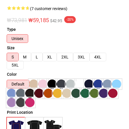
(7 customer reviews)
₩73,981
₩59,185
-20%
$42.95
Type
Unisex
Size
S
M
L
XL
2XL
3XL
4XL
5XL
Color
Default
Print Location