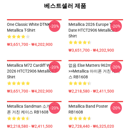
베스트셀러 제품
One Classic White DTNK0107
Metallica 2026 Europe Tour
-20%
-20%
Metallica T-Shirt
Date HTCT2906 Metallica T-
Shirt
₩3,651,700 - ₩4,202,900
₩3,651,700 - ₩4,202,900
Metallica M72 Cardiff Wales
없음 Else Matters 962m
-20%
-20%
2026 HTCT2906 Metallica T-
>>metallica 아이폰 거친 케이
Shirt
스 RB1608
₩3,651,700 - ₩4,202,900
₩2,218,580 - ₩2,411,500
Metallica Sandman 소개 아이
Metallica Band Poster
-20%
-20%
폰 거친 케이스 RB1608
RB1608
₩2,218,580 - ₩2,411,500
₩2,728,440 - ₩6,325,020