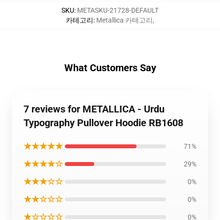
SKU
:
METASKU-21728-DEFAULT
카테고리
:
Metallica 카테고리
,
What Customers Say
7 reviews for METALLICA - Urdu
Typography Pullover Hoodie RB1608
★★★★★
71%
★★★★☆
29%
★★★☆☆
0%
★★☆☆☆
0%
★☆☆☆☆
0%