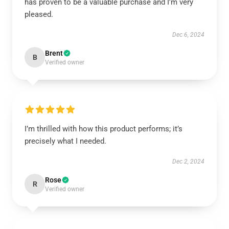
has proven to be a valuable purchase and I’m very
pleased.
Dec 6, 2024
Brent
B
Verified owner
I’m thrilled with how this product performs; it’s
precisely what I needed.
Dec 2, 2024
Rose
R
Verified owner