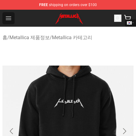
FREE
shipping on orders over $100
Metallica Store - Official Metallica Merchandise Shop
Open menu
홈
/
Metallica 제품정보
/
Metallica 카테고리