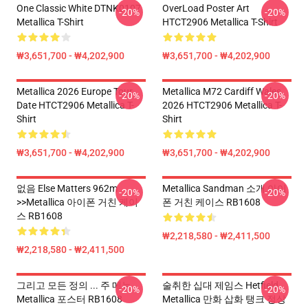
One Classic White DTNK0107
OverLoad Poster Art
-20%
-20%
Metallica T-Shirt
HTCT2906 Metallica T-Shirt
₩3,651,700 - ₩4,202,900
₩3,651,700 - ₩4,202,900
Metallica 2026 Europe Tour
Metallica M72 Cardiff Wales
-20%
-20%
Date HTCT2906 Metallica T-
2026 HTCT2906 Metallica T-
Shirt
Shirt
₩3,651,700 - ₩4,202,900
₩3,651,700 - ₩4,202,900
없음 Else Matters 962m
Metallica Sandman 소개 아이
-20%
-20%
>>metallica 아이폰 거친 케이
폰 거친 케이스 RB1608
스 RB1608
₩2,218,580 - ₩2,411,500
₩2,218,580 - ₩2,411,500
그리고 모든 정의 ... 주 메뉴
술취한 십대 제임스 Hetfield
-20%
-20%
Metallica 포스터 RB1608
Metallica 만화 삽화 탱크 정상