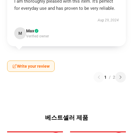
I am thoroughly pleased with this item. It’s perfect
for everyday use and has proven to be very reliable.
Aug 29, 2024
Max
M
Verified owner
Write your review
1
/
2
베스트셀러 제품