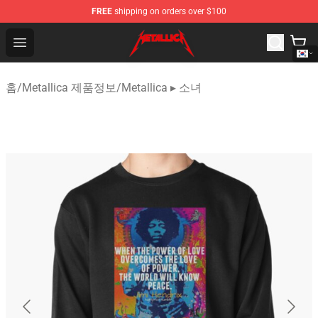
FREE
shipping on orders over $100
Metallica Store - Official Metallica Merchandise Shop
Open menu
홈
/
Metallica 제품정보
/
Metallica ▸ 소녀