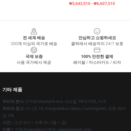
₩5,642,910 - ₩6,607,510
Footer
전 세계 배송
안심하고 쇼핑하세요
200개 이상의 국가로 배송
클릭에서 배송까지 24/7 보호
국제 보증
100% 안전한 결제
사용 국가에서 제공
페이팔 / 마스터카드 / 비자
기타 제품
우리의 본사
: 21100 Charlotte Ave, 내슈빌, TN 37203, 미국
우리의 창고
: 아니오 18, Gongmenkou Sitiao, Fuchengmen, 장춘, 베이
징, CN
시간 :
: 오전 9시 ~ 오후 5시 (월 ~ 금)
이름 *
: 연락처metallica이메일: sales@merch.com