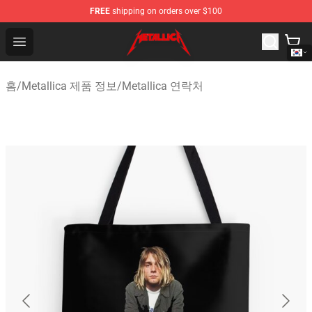
FREE
shipping on orders over $100
Metallica Store - Official Metallica Merchandise Shop
Open menu
홈
/
Metallica 제품 정보
/
Metallica 연락처