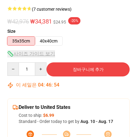
(7 customer reviews)
₩42,976
₩34,381
-20%
$24.95
Size
35x35cm
40x40cm
사이즈 가이드 보기
Quantity
장바구니에 추가
이 세일은
04
:
46
:
53
Deliver to United States
Cost to ship:
$6.99
Standard - Order today to get by
Aug. 10 - Aug. 17