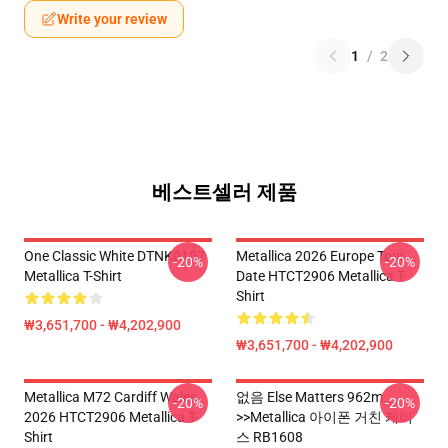
Write your review
1
/
2
베스트셀러 제품
One Classic White DTNK0107
Metallica 2026 Europe Tour
-20%
-20%
Metallica T-Shirt
Date HTCT2906 Metallica T-
Shirt
₩3,651,700 - ₩4,202,900
₩3,651,700 - ₩4,202,900
Metallica M72 Cardiff Wales
없음 Else Matters 962m
-20%
-20%
2026 HTCT2906 Metallica T-
>>metallica 아이폰 거친 케이
Shirt
스 RB1608