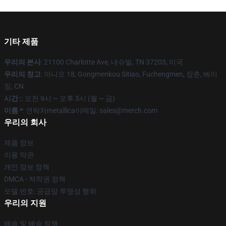
기타 제품
우리의 본사
: 21100 Charlotte Ave, 내슈빌, TN 37203, 미국
우리의 창고
: 아니오 18, Gongmenkou Sitiao, Fuchengmen, 장춘, 베이
징, CN
시간 :
: 오전 9시 ~ 오후 5시 (월 ~ 금)
이름 *
: 연락처metallica이메일: sales@merch.com
우리의 회사
제품 정보
이용 약관
개인 정보 정책
DMCA - 저작권 정책
모델 번호: 공급망 투명성 행위
우리의 지원
배송 및 배송 정책