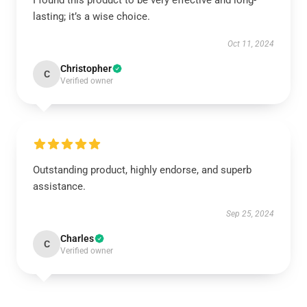
I found this product to be very effective and long-
lasting; it’s a wise choice.
Oct 11, 2024
Christopher
C
Verified owner
Outstanding product, highly endorse, and superb
assistance.
Sep 25, 2024
Charles
C
Verified owner