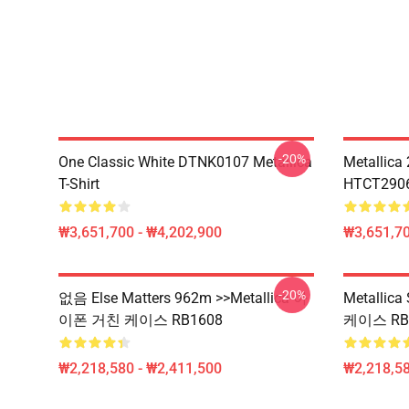
-20%
One Classic White DTNK0107 Metallica
Metallica
T-Shirt
HTCT2906 
₩3,651,700 - ₩4,202,900
₩3,651,70
-20%
없음 Else Matters 962m >>metallica 아
Metalli
이폰 거친 케이스 RB1608
케이스 RB
₩2,218,580 - ₩2,411,500
₩2,218,58