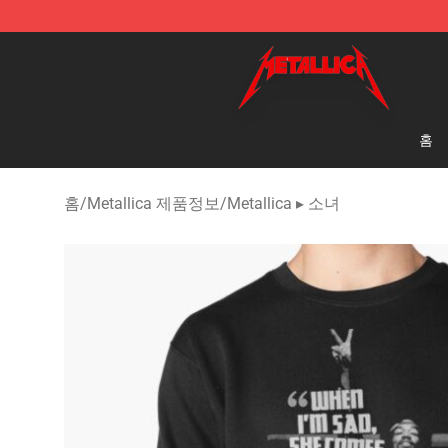
Metallica Store - Official Metallica Merchandise Shop
홈
홈
/
Metallica 제품정보
/
Metallica ▸ 소녀