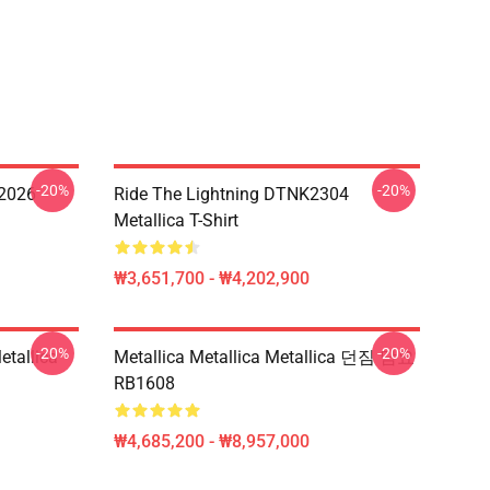
-20%
-20%
 2026
Ride The Lightning DTNK2304
Metallica T-Shirt
₩3,651,700 - ₩4,202,900
-20%
-20%
allica
Metallica Metallica Metallica 던짐 담요
RB1608
₩4,685,200 - ₩8,957,000