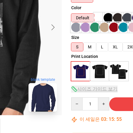
Color
Default
Size
S
M
L
XL
2X
Print Location
blank template
사이즈 가이드 보기
Quantity
이 세일은
03
:
15
:
54