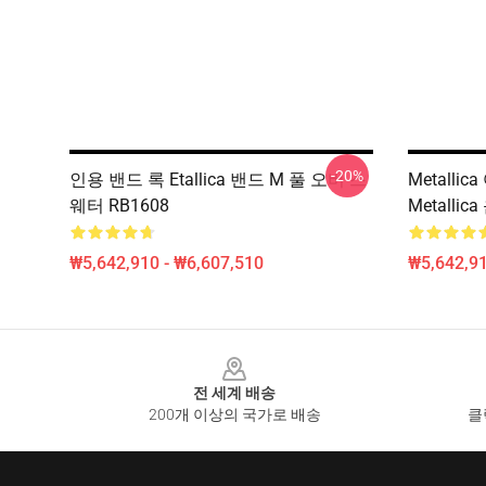
-20%
인용 밴드 록 Etallica 밴드 M 풀 오버 스
Metallic
웨터 RB1608
Metalli
₩5,642,910 - ₩6,607,510
₩5,642,91
Footer
전 세계 배송
200개 이상의 국가로 배송
클