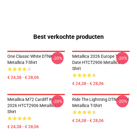
Best verkochte producten
One Classic White DTNK0107
Metallica 2026 Europe Tour
-20%
-20%
Metallica T-Shirt
Date HTCT2906 Metallica T-
Shirt
€ 24,38 - € 28,06
€ 24,38 - € 28,06
Metallica M72 Cardiff Wales
Ride The Lightning DTNK2304
-20%
-20%
2026 HTCT2906 Metallica T-
Metallica T-Shirt
Shirt
€ 24,38 - € 28,06
€ 24,38 - € 28,06