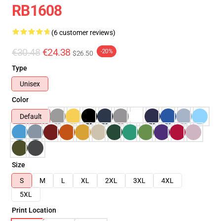
RB1608
(6 customer reviews)
€30.48
€24.38
-20%
$26.50
Type
Unisex
Color
Default
Size
S
M
L
XL
2XL
3XL
4XL
5XL
Print Location