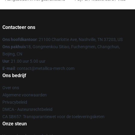
Contacteer ons
Ons hoofdkantoor
: 21100 Charlotte Ave, Nashville, TN 37203, US
Ons pakhuis
18, Gongmenkou Sitiao, Fuchengmen, Changchun,
Beijing, CN
Uur
: 21.00 uur 5.00 uur
E-mail
: contact@metallica-merch.com
Ons bedrijf
Over ons
Algemene voorwaarden
Privacybeleid
DMCA - Auteursrechtbeleid
CA SB657: Transparantiewet voor de toeleveringsketen
Onze steun