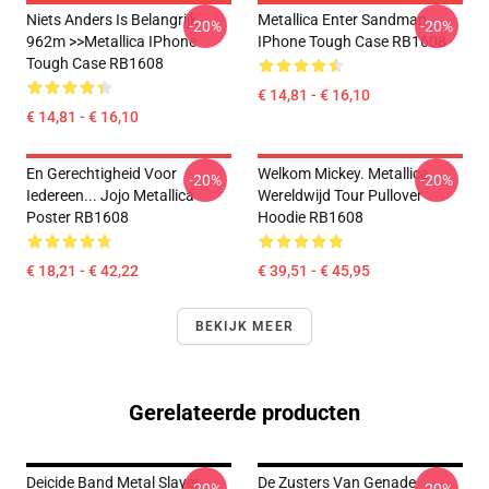
Niets Anders Is Belangrijk
Metallica Enter Sandman
-20%
-20%
962m >>metallica IPhone
IPhone Tough Case RB1608
Tough Case RB1608
€ 14,81 - € 16,10
€ 14,81 - € 16,10
En Gerechtigheid Voor
Welkom Mickey. Metallica
-20%
-20%
Iedereen... Jojo Metallica
Wereldwijd Tour Pullover
Poster RB1608
Hoodie RB1608
€ 18,21 - € 42,22
€ 39,51 - € 45,95
BEKIJK MEER
Gerelateerde producten
Deicide Band Metal Slayer
De Zusters Van Genade