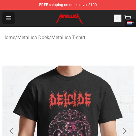
FREE
shipping on orders over $100
Metallica Store - Official Metallica Merchandise Shop
Open menu
Home
/
Metallica Doek
/
Metallica T-shirt