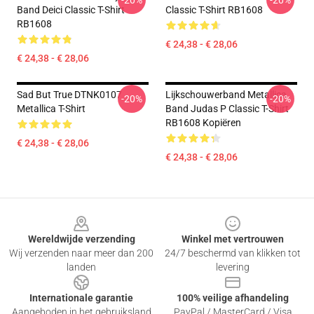
-20%
-20%
Band Deici Classic T-Shirt
Classic T-Shirt RB1608
RB1608
€ 24,38 - € 28,06
€ 24,38 - € 28,06
Sad But True DTNK0107
Lijkschouwerband Metallica
-20%
-20%
Metallica T-Shirt
Band Judas P Classic T-Shirt
RB1608 Kopiëren
€ 24,38 - € 28,06
€ 24,38 - € 28,06
Footer
Wereldwijde verzending
Winkel met vertrouwen
Wij verzenden naar meer dan 200
24/7 beschermd van klikken tot
landen
levering
Internationale garantie
100% veilige afhandeling
Aangeboden in het gebruiksland
PayPal / MasterCard / Visa