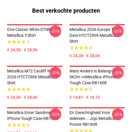
Best verkochte producten
One Classic White DTNK0107
Metallica 2026 Europe Tour
-20%
-20%
Metallica T-Shirt
Date HTCT2906 Metallica T-
Shirt
€ 24,38 - € 28,06
€ 24,38 - € 28,06
Metallica M72 Cardiff Wales
Niets Anders Is Belangrijk
-20%
-20%
2026 HTCT2906 Metallica T-
962m >>metallica IPhone
Shirt
Tough Case RB1608
€ 24,38 - € 28,06
€ 14,81 - € 16,10
Metallica Enter Sandman
En Gerechtigheid Voor
-20%
-20%
IPhone Tough Case RB1608
Iedereen... Jojo Metallica
Poster RB1608