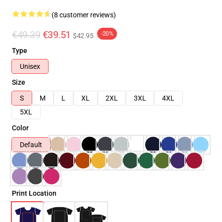
(8 customer reviews)
€49.39
€39.51
-20%
$42.95
Type
Unisex
Size
S
M
L
XL
2XL
3XL
4XL
5XL
Color
Default
Print Location