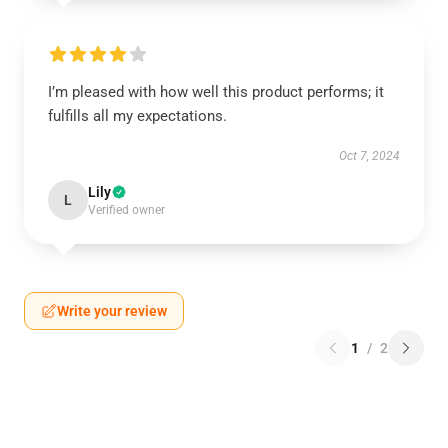
I’m pleased with how well this product performs; it
fulfills all my expectations.
Oct 7, 2024
Lily
L
Verified owner
Write your review
1
/
2