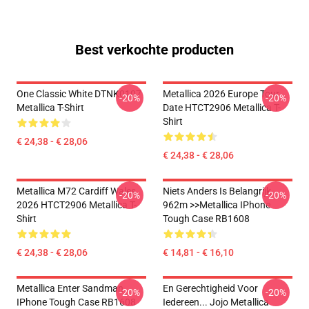
Best verkochte producten
One Classic White DTNK0107
Metallica 2026 Europe Tour
-20%
-20%
Metallica T-Shirt
Date HTCT2906 Metallica T-
Shirt
€ 24,38 - € 28,06
€ 24,38 - € 28,06
Metallica M72 Cardiff Wales
Niets Anders Is Belangrijk
-20%
-20%
2026 HTCT2906 Metallica T-
962m >>metallica IPhone
Shirt
Tough Case RB1608
€ 24,38 - € 28,06
€ 14,81 - € 16,10
Metallica Enter Sandman
En Gerechtigheid Voor
-20%
-20%
IPhone Tough Case RB1608
Iedereen... Jojo Metallica