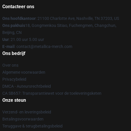
Contacteer ons
Ons hoofdkantoor
: 21100 Charlotte Ave, Nashville, TN 37203, US
Ons pakhuis
18, Gongmenkou Sitiao, Fuchengmen, Changchun,
Beijing, CN
Uur
: 21.00 uur 5.00 uur
E-mail
: contact@metallica-merch.com
Ons bedrijf
Over ons
Algemene voorwaarden
Privacybeleid
DMCA - Auteursrechtbeleid
CA SB657: Transparantiewet voor de toeleveringsketen
Onze steun
Verzend- en leveringsbeleid
Betalingsvoorwaarden
Teruggave & terugbetalingsbeleid