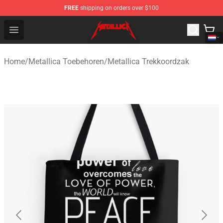
FREE
shipping on orders over $100
Metallica Store - Official Metallica Merchandise Shop
Open menu
Home
/
Metallica Toebehoren
/
Metallica Trekkoordzak