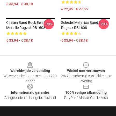
€ 33,94 - € 38,18
€ 22,95 - € 27,55
Citaten Band Rock Een Band
Schedel Metallica Band Rock
-20%
-20%
Metallic Rugzak RB1608
Rugzak RB1608
€ 33,94 - € 38,18
€ 33,94 - € 38,18
Footer
Wereldwijde verzending
Winkel met vertrouwen
Wij verzenden naar meer dan 200
24/7 beschermd van klikken tot
landen
levering
Internationale garantie
100% veilige afhandeling
Aangeboden in het gebruiksland
PayPal / MasterCard / Visa