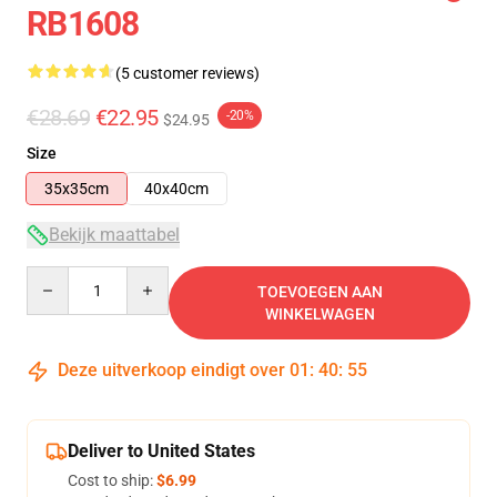
RB1608
(5 customer reviews)
€28.69
€22.95
-20%
$24.95
Size
35x35cm
40x40cm
Bekijk maattabel
Quantity
TOEVOEGEN AAN
WINKELWAGEN
Deze uitverkoop eindigt over
01
:
40
:
54
Deliver to United States
Cost to ship:
$6.99