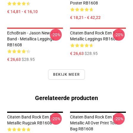
Poster RB1608
€ 14,81 - € 16,10
€ 18,21 - € 42,22
EchoBrain - Jason Newsted
Citaten Band Rock Een Band
-20%
-20%
Band - Metallica Leggings
Metallic Leggings RB1608
RB1608
€ 26,63
$28.95
€ 26,63
$28.95
BEKIJK MEER
Gerelateerde producten
Citaten Band Rock Een Band
Citaten Band Rock Een Band
-20%
-20%
Metallic Rugzak RB1608
Metallic All Over Print Tote
Bag RB1608