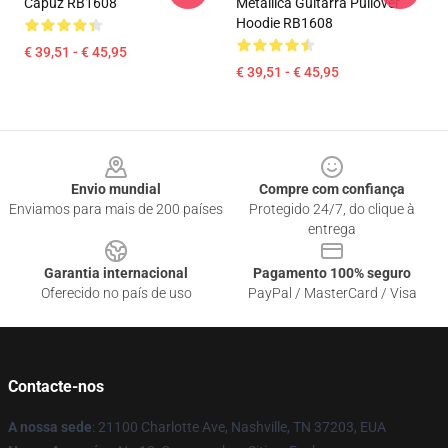
Capuz RB1608
Metallica Guitarra Pullover
Hoodie RB1608
€ 39,51 - € 45,95
€ 39,51 - € 45,95
Footer
Envio mundial
Compre com confiança
Enviamos para mais de 200 países
Protegido 24/7, do clique à
entrega
Garantia internacional
Pagamento 100% seguro
Oferecido no país de uso
PayPal / MasterCard / Visa
Contacte-nos
A nossa sede
: 21100 Charlotte Ave, Nashville, TN 37203, EUA