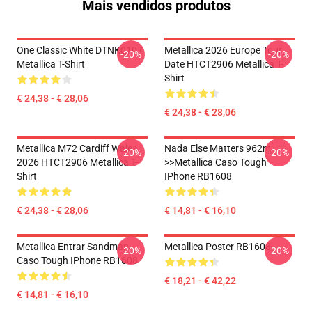
Mais vendidos produtos
One Classic White DTNK0107
Metallica 2026 Europe Tour
-20%
-20%
Metallica T-Shirt
Date HTCT2906 Metallica T-
Shirt
€ 24,38 - € 28,06
€ 24,38 - € 28,06
Metallica M72 Cardiff Wales
Nada Else Matters 962m
-20%
-20%
2026 HTCT2906 Metallica T-
>>metallica Caso Tough
Shirt
IPhone RB1608
€ 24,38 - € 28,06
€ 14,81 - € 16,10
Metallica Entrar Sandman
Metallica Poster RB1608
-20%
-20%
Caso Tough IPhone RB1608
€ 18,21 - € 42,22
€ 14,81 - € 16,10