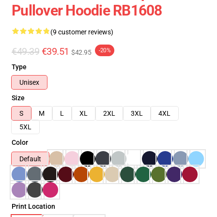
Pullover Hoodie RB1608
(9 customer reviews)
€49.39
€39.51
-20%
$42.95
Type
Unisex
Size
S
M
L
XL
2XL
3XL
4XL
5XL
Color
Default
Print Location