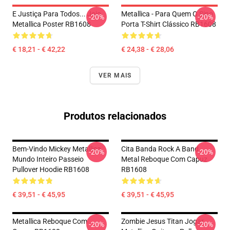
E Justiça Para Todos... Jojo
Metallica - Para Quem O Sino
-20%
-20%
Metallica Poster RB1608
Porta T-Shirt Clássico RB1608
€ 18,21 - € 42,22
€ 24,38 - € 28,06
VER MAIS
Produtos relacionados
Bem-Vindo Mickey Metallica
Cita Banda Rock A Band
-20%
-20%
Mundo Inteiro Passeio
Metal Reboque Com Capuz
Pullover Hoodie RB1608
RB1608
€ 39,51 - € 45,95
€ 39,51 - € 45,95
Metallica Reboque Com
Zombie Jesus Titan Jogar
-20%
-20%