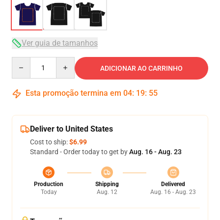
Ver guia de tamanhos
Quantity
ADICIONAR AO CARRINHO
Esta promoção termina em
04
:
19
:
54
Deliver to United States
Cost to ship:
$6.99
Standard - Order today to get by
Aug. 16 - Aug. 23
Production
Shipping
Delivered
Today
Aug. 12
Aug. 16 - Aug. 23