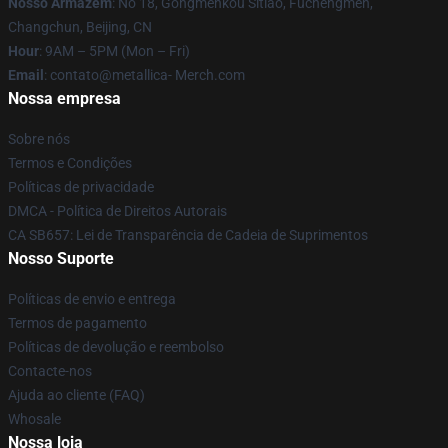
Nosso Armazém
: No 18, Gongmenkou Sitiao, Fuchengmen,
Changchun, Beijing, CN
Hour
: 9AM – 5PM (Mon – Fri)
Email
: contato@metallica- Merch.com
Nossa empresa
Sobre nós
Termos e Condições
Políticas de privacidade
DMCA - Política de Direitos Autorais
CA SB657: Lei de Transparência de Cadeia de Suprimentos
Nosso Suporte
Políticas de envio e entrega
Termos de pagamento
Políticas de devolução e reembolso
Contacte-nos
Ajuda ao cliente (FAQ)
Whosale
Nossa loja