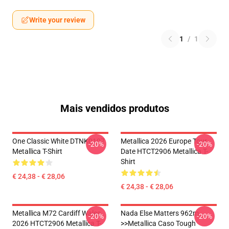
Write your review
1
/
1
Mais vendidos produtos
One Classic White DTNK0107
Metallica 2026 Europe Tour
-20%
-20%
Metallica T-Shirt
Date HTCT2906 Metallica T-
Shirt
€ 24,38 - € 28,06
€ 24,38 - € 28,06
Metallica M72 Cardiff Wales
Nada Else Matters 962m
-20%
-20%
2026 HTCT2906 Metallica T-
>>metallica Caso Tough