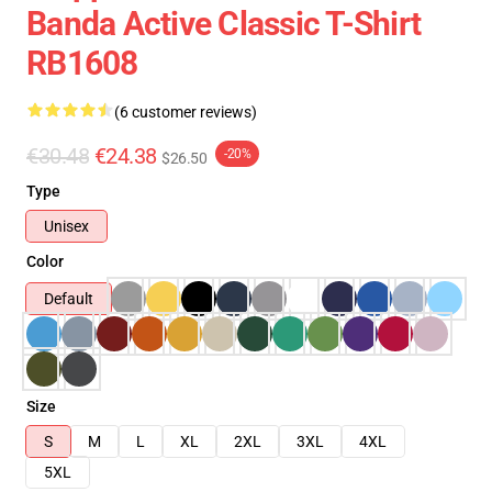
Banda Active Classic T-Shirt
RB1608
(6 customer reviews)
€30.48
€24.38
-20%
$26.50
Type
Unisex
Color
Default
Size
S
M
L
XL
2XL
3XL
4XL
5XL