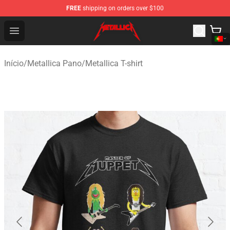
FREE
shipping on orders over $100
Metallica Store - Official Metallica Merchandise Shop
Open menu
Início
/
Metallica Pano
/
Metallica T-shirt