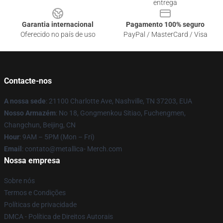
entrega
Garantia internacional
Pagamento 100% seguro
Oferecido no país de uso
PayPal / MasterCard / Visa
Contacte-nos
A nossa sede
: 21100 Charlotte Ave, Nashville, TN 37203, EUA
Nosso Armazém
: No 18, Gongmenkou Sitiao, Fuchengmen,
Changchun, Beijing, CN
Hour
: 9AM – 5PM (Mon – Fri)
Email
: contato@metallica- Merch.com
Nossa empresa
Sobre nós
Termos e Condições
Políticas de privacidade
DMCA - Política de Direitos Autorais