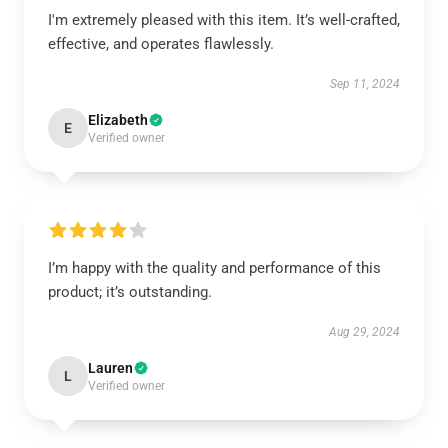
I'm extremely pleased with this item. It’s well-crafted,
effective, and operates flawlessly.
Sep 11, 2024
Elizabeth
E
Verified owner
I’m happy with the quality and performance of this
product; it’s outstanding.
Aug 29, 2024
Lauren
L
Verified owner