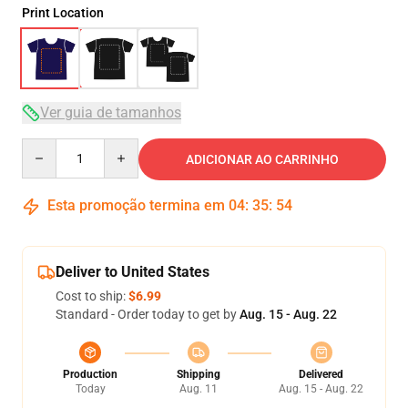
Print Location
Ver guia de tamanhos
Quantity
ADICIONAR AO CARRINHO
Esta promoção termina em
04
:
35
:
53
Deliver to United States
Cost to ship:
$6.99
Standard - Order today to get by
Aug. 15 - Aug. 22
Production
Shipping
Delivered
Today
Aug. 11
Aug. 15 - Aug. 22