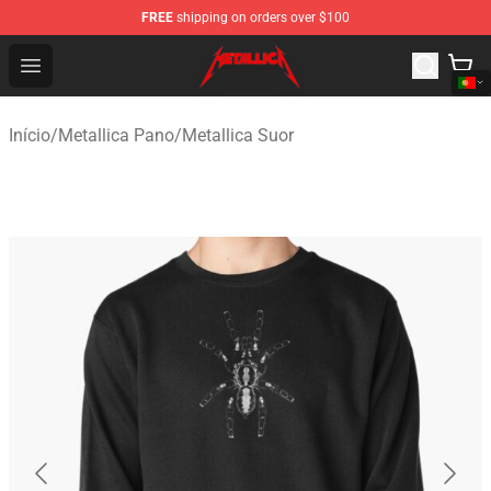
FREE
shipping on orders over $100
Metallica Store - Official Metallica Merchandise Shop
Open menu
Início
/
Metallica Pano
/
Metallica Suor