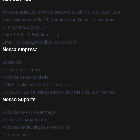
A nossa sede
: 21100 Charlotte Ave, Nashville, TN 37203, EUA
Nosso Armazém
: No 18, Gongmenkou Sitiao, Fuchengmen,
Changchun, Beijing, CN
Hour
: 9AM – 5PM (Mon – Fri)
Email
: contato@metallica- Merch.com
Nossa empresa
Sobre nós
Termos e Condições
Políticas de privacidade
DMCA - Política de Direitos Autorais
CA SB657: Lei de Transparência de Cadeia de Suprimentos
Nosso Suporte
Políticas de envio e entrega
Termos de pagamento
Políticas de devolução e reembolso
Contacte-nos