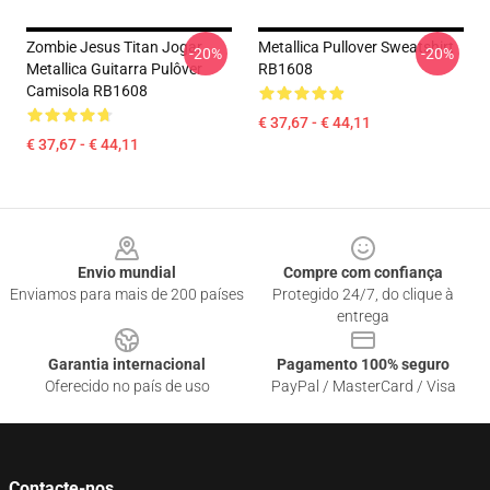
Zombie Jesus Titan Jogar
Metallica Pullover Sweatshirt
-20%
-20%
Metallica Guitarra Pulôver
RB1608
Camisola RB1608
€ 37,67 - € 44,11
€ 37,67 - € 44,11
Footer
Envio mundial
Compre com confiança
Enviamos para mais de 200 países
Protegido 24/7, do clique à
entrega
Garantia internacional
Pagamento 100% seguro
Oferecido no país de uso
PayPal / MasterCard / Visa
Contacte-nos