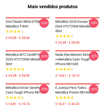
Mais vendidos produtos
One Classic White DTNK0107
Metallica 2026 Europe Tour
-20%
-20%
Metallica T-Shirt
Date HTCT2906 Metallica T-
Shirt
€ 24,38 - € 28,06
€ 24,38 - € 28,06
Metallica M72 Cardiff Wales
Nada Else Matters 962m
-20%
-20%
2026 HTCT2906 Metallica T-
>>metallica Caso Tough
Shirt
IPhone RB1608
€ 24,38 - € 28,06
€ 14,81 - € 16,10
Metallica Entrar Sandman
E Justiça Para Todos... Jojo
-20%
-20%
Caso Tough IPhone RB1608
Metallica Poster RB1608
€ 14,81 - € 16,10
€ 18,21 - € 42,22