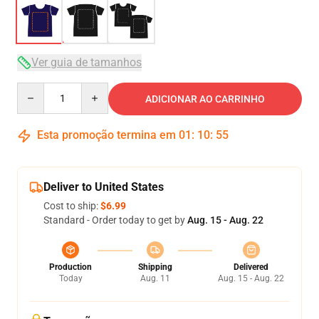
Ver guia de tamanhos
Quantity
ADICIONAR AO CARRINHO
Esta promoção termina em
01
:
10
:
54
Deliver to United States
Cost to ship:
$6.99
Standard - Order today to get by
Aug. 15 - Aug. 22
Production
Shipping
Delivered
Today
Aug. 11
Aug. 15 - Aug. 22