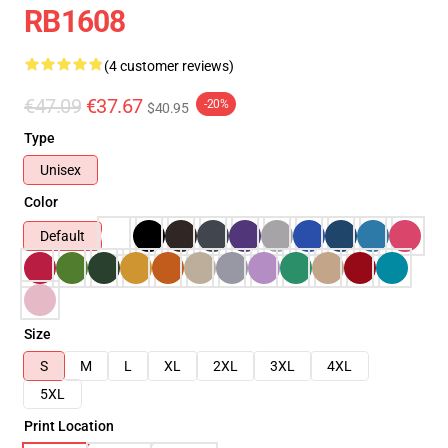
RB1608
(4 customer reviews)
€47.09
€37.67
-20%
$40.95
Type
Unisex
Color
Default
Size
S
M
L
XL
2XL
3XL
4XL
5XL
Print Location