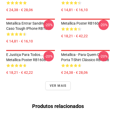
€ 24,38 - € 28,06
€ 14,81 - € 16,10
Metallica Entrar Sandman
Metallica Poster RB1608
-20%
-20%
Caso Tough IPhone RB1608
€ 18,21 - € 42,22
€ 14,81 - € 16,10
E Justiça Para Todos... Jojo
Metallica - Para Quem O Sino
-20%
-20%
Metallica Poster RB1608
Porta T-Shirt Clássico RB1608
€ 18,21 - € 42,22
€ 24,38 - € 28,06
VER MAIS
Produtos relacionados