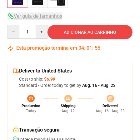
Ver guia de tamanhos
Quantity
ADICIONAR AO CARRINHO
Esta promoção termina em
04
:
01
:
54
Deliver to United States
Cost to ship:
$6.99
Standard - Order today to get by
Aug. 16 - Aug. 23
Production
Shipping
Delivered
Today
Aug. 12
Aug. 16 - Aug. 23
Transação segura
Entrega mundial na sua porta