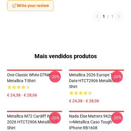
Write your review
1
/
1
Mais vendidos produtos
One Classic White DTNK0107
Metallica 2026 Europe Tour
-20%
-20%
Metallica T-Shirt
Date HTCT2906 Metallica T-
Shirt
€ 24,38 - € 28,06
€ 24,38 - € 28,06
Metallica M72 Cardiff Wales
Nada Else Matters 962m
-20%
-20%
2026 HTCT2906 Metallica T-
>>metallica Caso Tough
Shirt
IPhone RB1608