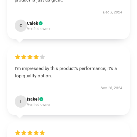
product is just as great.
Dec 3, 2024
Caleb
C
Verified owner
I’m impressed by this product’s performance; it’s a
top-quality option.
Nov 16, 2024
Isabel
I
Verified owner