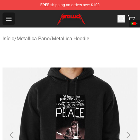
FREE
shipping on orders over $100
Metallica Store - Official Metallica Merchandise Shop
Open menu
Início
/
Metallica Pano
/
Metallica Hoodie