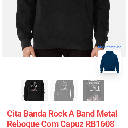
blank template
Cita Banda Rock A Band Metal
Reboque Com Capuz RB1608