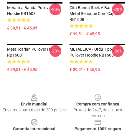
Metallica Banda Pullover
Cita Banda Rock A Band
-20%
-20%
Hoodie RB1608
Metal Reboque Com Capuz
RB1608
€ 39,51 - € 45,95
€ 39,51 - € 45,95
Metallicarian Pullover Hoodie
METALLICA - Urdu Tipografia
-20%
-20%
RB1608
Pullover Hoodie RB1608
€ 39,51 - € 45,95
€ 39,51 - € 45,95
Footer
Envio mundial
Compre com confiança
Enviamos para mais de 200 países
Protegido 24/7, do clique à
entrega
Garantia internacional
Pagamento 100% seguro