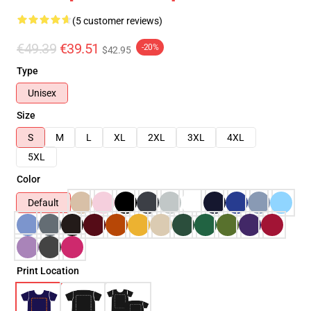
(5 customer reviews)
€49.39
€39.51
-20%
$42.95
Type
Unisex
Size
S
M
L
XL
2XL
3XL
4XL
5XL
Color
Default
Print Location