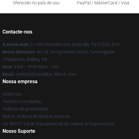
Oferecido no país de uso
PayPal / MasterCard / Visa
Contacte-nos
A nossa sede
: 21100 Charlotte Ave, Nashville, TN 37203, EUA
Nosso Armazém
: No 18, Gongmenkou Sitiao, Fuchengmen,
Changchun, Beijing, CN
Hour
: 9AM – 5PM (Mon – Fri)
Email
: contato@metallica- Merch.com
Nossa empresa
Sobre nós
Termos e Condições
Políticas de privacidade
DMCA - Política de Direitos Autorais
CA SB657: Lei de Transparência de Cadeia de Suprimentos
Nosso Suporte