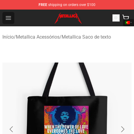
FREE
shipping on orders over $100
Metallica Store - Official Metallica Merchandise Shop
Open menu
Início
/
Metallica Acessórios
/
Metallica Saco de texto