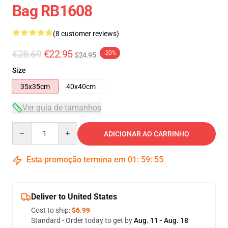
Bag RB1608
(8 customer reviews)
€28.69
€22.95
-20%
$24.95
Size
35x35cm
40x40cm
Ver guia de tamanhos
Quantity
ADICIONAR AO CARRINHO
Esta promoção termina em
01
:
59
:
54
Deliver to United States
Cost to ship:
$6.99
Standard - Order today to get by
Aug. 11 - Aug. 18