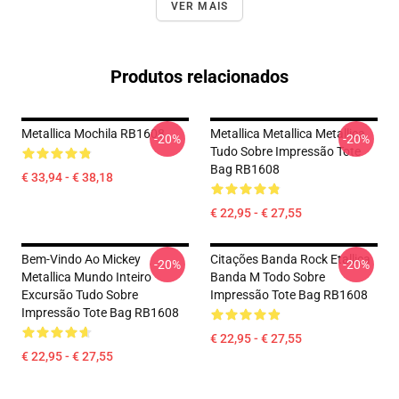
VER MAIS
Produtos relacionados
Metallica Mochila RB1608
Metallica Metallica Metallica
-20%
-20%
Tudo Sobre Impressão Tote
Bag RB1608
€ 33,94 - € 38,18
€ 22,95 - € 27,55
Bem-Vindo Ao Mickey
Citações Banda Rock Etallica
-20%
-20%
Metallica Mundo Inteiro
Banda M Todo Sobre
Excursão Tudo Sobre
Impressão Tote Bag RB1608
Impressão Tote Bag RB1608
€ 22,95 - € 27,55
€ 22,95 - € 27,55