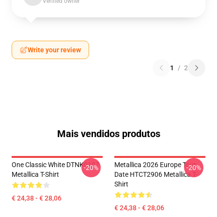
Verified owner
Write your review
1
/
2
Mais vendidos produtos
One Classic White DTNK0107
Metallica 2026 Europe Tour
-20%
-20%
Metallica T-Shirt
Date HTCT2906 Metallica T-
Shirt
€ 24,38 - € 28,06
€ 24,38 - € 28,06