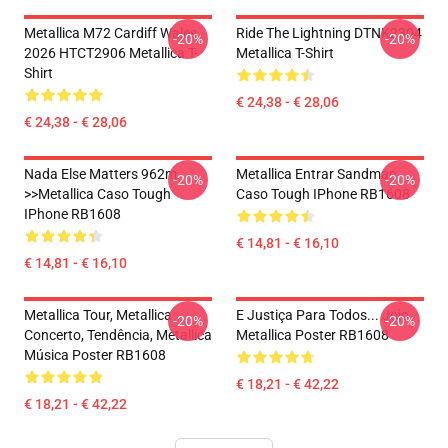
Metallica M72 Cardiff Wales
Ride The Lightning DTNK2304
-20%
-20%
2026 HTCT2906 Metallica T-
Metallica T-Shirt
Shirt
€ 24,38 - € 28,06
€ 24,38 - € 28,06
Nada Else Matters 962m
Metallica Entrar Sandman
-20%
-20%
>>metallica Caso Tough
Caso Tough IPhone RB1608
IPhone RB1608
€ 14,81 - € 16,10
€ 14,81 - € 16,10
Metallica Tour, Metallica
E Justiça Para Todos... Jojo
-20%
-20%
Concerto, Tendência, Metallica
Metallica Poster RB1608
Música Poster RB1608
€ 18,21 - € 42,22
€ 18,21 - € 42,22