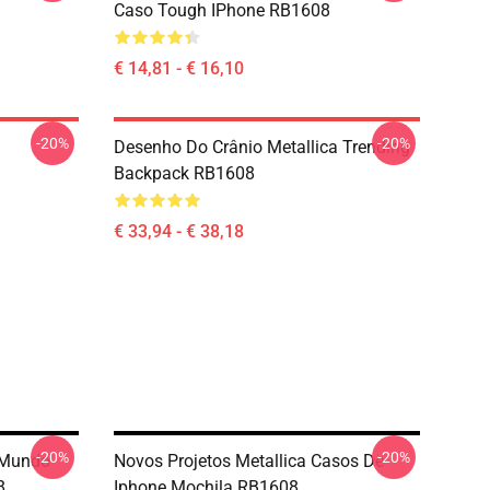
Caso Tough IPhone RB1608
€ 14,81 - € 16,10
-20%
-20%
Desenho Do Crânio Metallica Trending
Backpack RB1608
€ 33,94 - € 38,18
-20%
-20%
 Mundo
Novos Projetos Metallica Casos De
8
Iphone Mochila RB1608