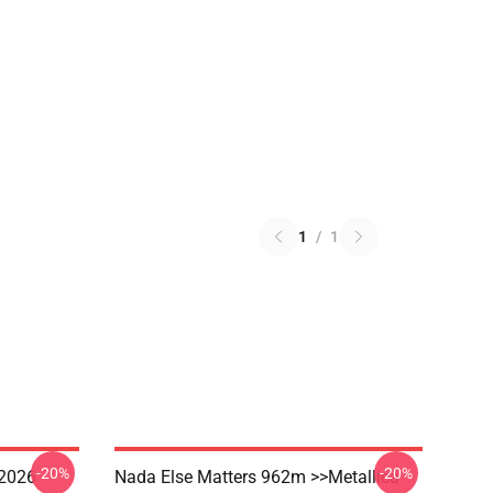
1
/
1
-20%
-20%
 2026
Nada Else Matters 962m >>metallica