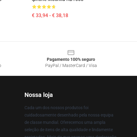
€ 33,94 - € 38,18
Pagamento 100% seguro
o
PayPal / MasterCard / Visa
Nossa loja
Cada um dos nossos produtos foi
cuidadosamente desenhado pela nossa equipa
de classe mundial. Oferecemos uma ampla
seleção de itens de alta qualidade e lindamente