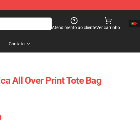
Atendimento ao cliente
Ver carrinho
Contato
ica All Over Print Tote Bag
)