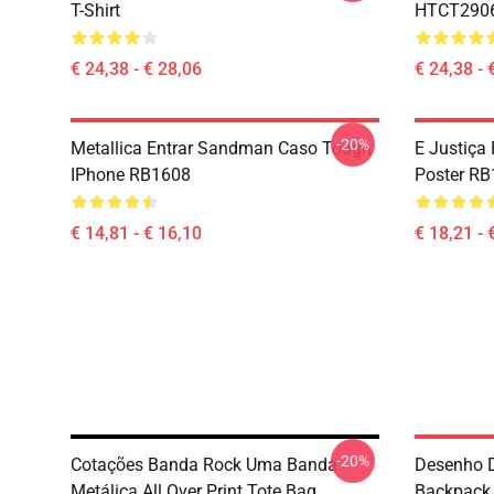
T-Shirt
HTCT2906 
€ 24,38 - € 28,06
€ 24,38 - 
-20%
Metallica Entrar Sandman Caso Tough
E Justiça 
IPhone RB1608
Poster R
€ 14,81 - € 16,10
€ 18,21 - 
-20%
Cotações Banda Rock Uma Banda
Desenho D
Metálica All Over Print Tote Bag
Backpack