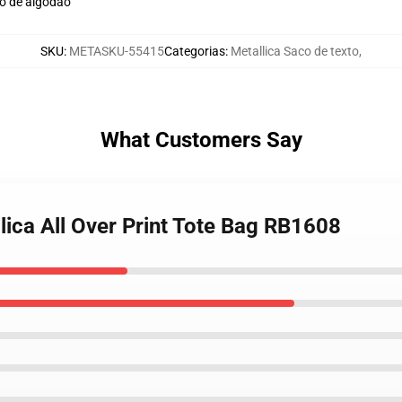
co de algodão
SKU
:
METASKU-55415
Categorias
:
Metallica Saco de texto
,
What Customers Say
llica All Over Print Tote Bag RB1608