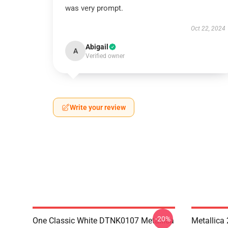
was very prompt.
Oct 22, 2024
Abigail
A
Verified owner
Write your review
-20%
One Classic White DTNK0107 Metallica
Metallica