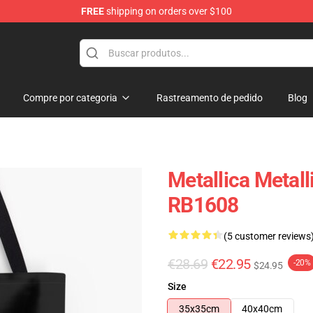
FREE
shipping on orders over $100
Compre por categoria
Rastreamento de pedido
Blog
Metallica Metall
RB1608
(5 customer reviews
€28.69
€22.95
-20%
$24.95
Size
35x35cm
40x40cm