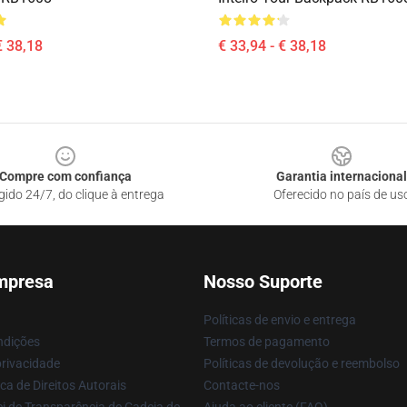
€ 38,18
€ 33,94 - € 38,18
Compre com confiança
Garantia internacional
gido 24/7, do clique à entrega
Oferecido no país de us
mpresa
Nosso Suporte
Políticas de envio e entrega
ndições
Termos de pagamento
privacidade
Políticas de devolução e reembolso
ca de Direitos Autorais
Contacte-nos