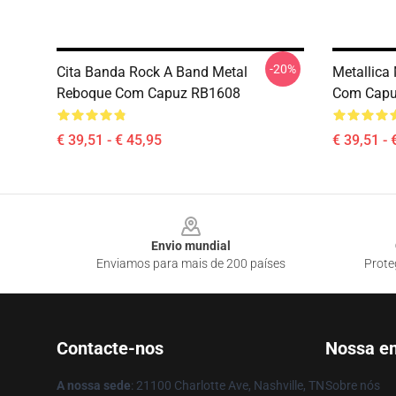
-20%
Cita Banda Rock A Band Metal
Metallica
Reboque Com Capuz RB1608
Com Capu
€ 39,51 - € 45,95
€ 39,51 - 
Footer
Envio mundial
Enviamos para mais de 200 países
Prote
Contacte-nos
Nossa e
A nossa sede
: 21100 Charlotte Ave, Nashville, TN
Sobre nós