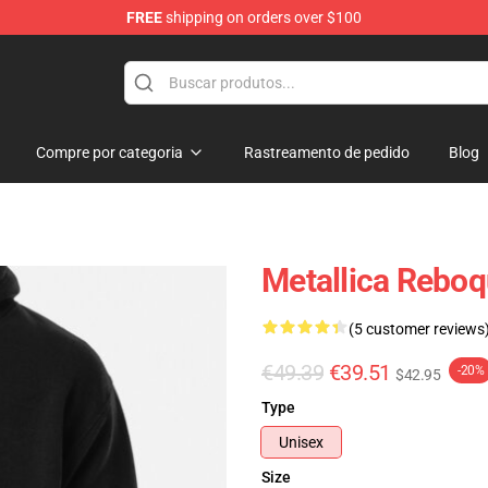
FREE
shipping on orders over $100
Compre por categoria
Rastreamento de pedido
Blog
Metallica Rebo
(5 customer reviews
€49.39
€39.51
-20%
$42.95
Type
Unisex
Size