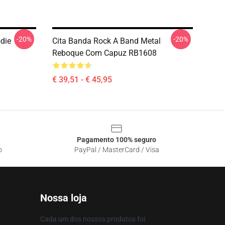
-20%
-20%
die
Cita Banda Rock A Band Metal
Reboque Com Capuz RB1608
€ 39,51 - € 45,95
Pagamento 100% seguro
o
PayPal / MasterCard / Visa
Nossa loja
Cada um dos nossos produtos foi