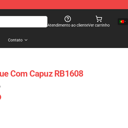
Atendimento ao cliente
Ver carrinho
Contato
que Com Capuz RB1608
)