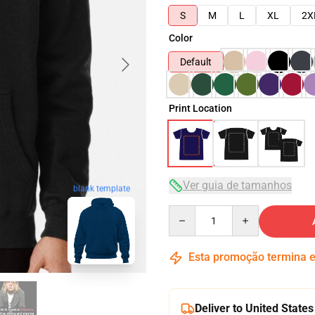
S
M
L
XL
2X
Color
Default
Print Location
Ver guia de tamanhos
blank template
Quantity
Esta promoção termina
Deliver to United States