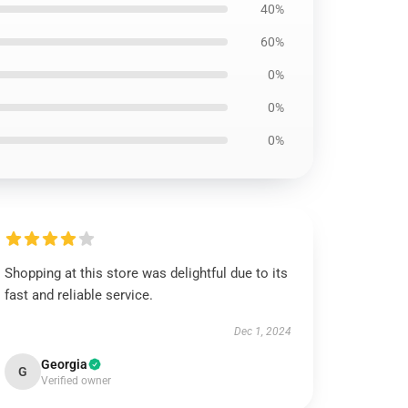
40%
60%
0%
0%
0%
Shopping at this store was delightful due to its
fast and reliable service.
Dec 1, 2024
Georgia
G
Verified owner