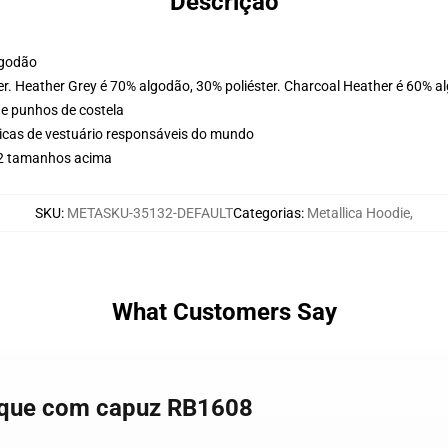
Descrição
lgodão
er. Heather Grey é 70% algodão, 30% poliéster. Charcoal Heather é 60% a
 e punhos de costela
icas de vestuário responsáveis do mundo
r 2 tamanhos acima
SKU
:
METASKU-35132-DEFAULT
Categorias
:
Metallica Hoodie
,
What Customers Say
boque com capuz RB1608