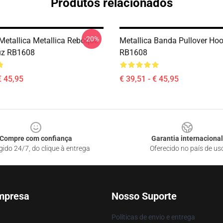
Produtos relacionados
-20%
 Metallica Metallica Reboque
Metallica Banda Pullover Hoo
z RB1608
RB1608
€ 45,95
€ 39,51 - € 45,95
Compre com confiança
Garantia internacional
gido 24/7, do clique à entrega
Oferecido no país de us
mpresa
Nosso Suporte
Políticas de envio e entrega