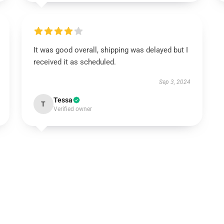
It was good overall, shipping was delayed but I
received it as scheduled.
Sep 3, 2024
Tessa
T
Verified owner