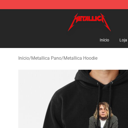
Metallica Store - Official Metallica Merchandise Shop
Início
Loja
Início
/
Metallica Pano
/
Metallica Hoodie