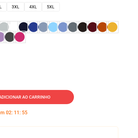
L
3XL
4XL
5XL
ADICIONAR AO CARRINHO
 em
02
:
11
:
54