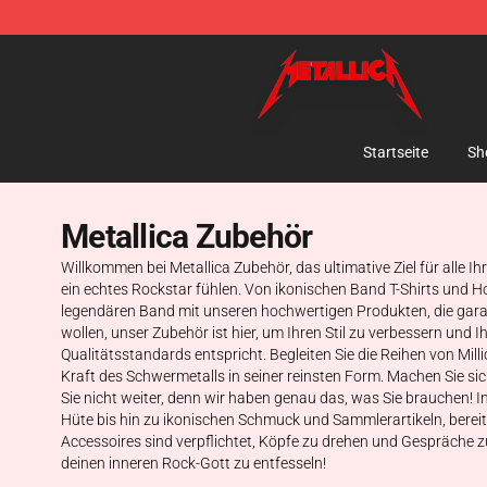
Metallica Store - Official Metallica Merchandise Shop
Startseite
Sh
Metallica Zubehör
Willkommen bei Metallica Zubehör, das ultimative Ziel für alle Ihr
ein echtes Rockstar fühlen. Von ikonischen Band T-Shirts und Hoo
legendären Band mit unseren hochwertigen Produkten, die garan
wollen, unser Zubehör ist hier, um Ihren Stil zu verbessern und
Qualitätsstandards entspricht. Begleiten Sie die Reihen von Mill
Kraft des Schwermetalls in seiner reinsten Form. Machen Sie sich
Sie nicht weiter, denn wir haben genau das, was Sie brauchen! 
Hüte bis hin zu ikonischen Schmuck und Sammlerartikeln, bereit, 
Accessoires sind verpflichtet, Köpfe zu drehen und Gespräche zu
deinen inneren Rock-Gott zu entfesseln!