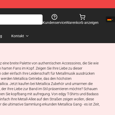
Kundenservice
Warenkorb anzeigen
og
Kontakt
lz eine breite Palette von authentischen Accessoires, die Sie wie
 harten Fans im Kopf. Zeigen Sie Ihre Liebe zu dieser
 oder einfach Ihre Leidenschaft für Metallmusik ausdrücken
ht werden Metallica Getriebe, das den höchsten
etallica. Jetzt kaufen bei Metallica Zubehör und umarmen die
n, der Ihre Liebe zur Band im Stil präsentieren möchte? Schauen
achen Sie kopfbang mit aufregung. Von edgy T-Shirts und Badass
nfach Ihre Metall-Allee auf den Straßen zeigen wollen, diese
 die ultimative Sammlung erkunden Metallica Gang - es ist Zeit,