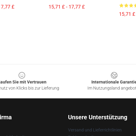
17,77 £
15,71 £ - 17,77 £
15,71 £ 
aufen Sie mit Vertrauen
Internationale Garanti
utz von Klicks bis zur Lieferung
Im Nutzungsland angebo
irma
Unsere Unterstützung
Versand und Lieferrichtlinien