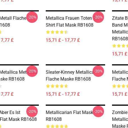
-20%
-20%
Metall Flache
Metallica Frauen Toten T-
Zitate 
1608
Shirt Flat Mask RB1608
Band Me
Metalli
RB1608
17,77 £
15,71 £ - 17,77 £
15,71 £ 
-20%
-20%
Metallica Metallica
Sleater-Kinney Metallica
Metallic
aske RB1608
Flache Maske RB1608
Flache
17,77 £
15,71 £ - 17,77 £
15,71 £ 
-20%
-20%
Aber Es Ist
Metallicarian Flat Mask
Zombie 
Flat Mask RB1608
RB1608
Metallic
Maske 