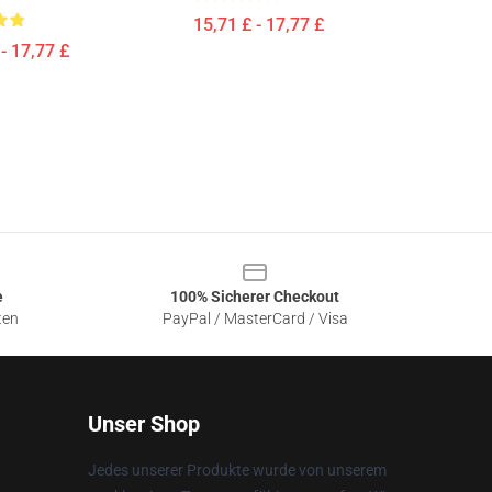
15,71 £ - 17,77 £
- 17,77 £
e
100% Sicherer Checkout
ten
PayPal / MasterCard / Visa
Unser Shop
Jedes unserer Produkte wurde von unserem