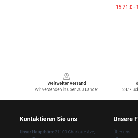
15,71 £ - 
Footer
Weltweiter Versand
K
Wir versenden in über 200 Länder
24/7 Sch
Kontaktieren Sie uns
Unsere F
Unser Hauptbüro
: 21100 Charlotte Ave,
Über uns