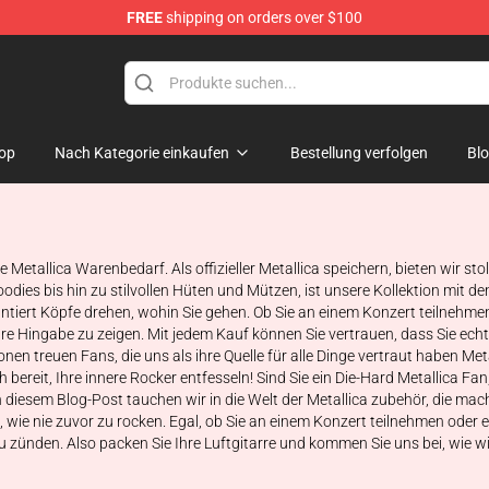
FREE
shipping on orders over $100
op
Nach Kategorie einkaufen
Bestellung verfolgen
Bl
e Metallica Warenbedarf. Als offizieller Metallica speichern, bieten wir sto
dies bis hin zu stilvollen Hüten und Mützen, ist unsere Kollektion mit den
tiert Köpfe drehen, wohin Sie gehen. Ob Sie an einem Konzert teilnehmen
 Ihre Hingabe zu zeigen. Mit jedem Kauf können Sie vertrauen, dass Sie ec
ionen treuen Fans, die uns als ihre Quelle für alle Dinge vertraut haben M
 bereit, Ihre innere Rocker entfesseln! Sind Sie ein Die-Hard Metallica Fa
In diesem Blog-Post tauchen wir in die Welt der Metallica zubehör, die m
wie nie zuvor zu rocken. Egal, ob Sie an einem Konzert teilnehmen oder ei
 zünden. Also packen Sie Ihre Luftgitarre und kommen Sie uns bei, wie wir