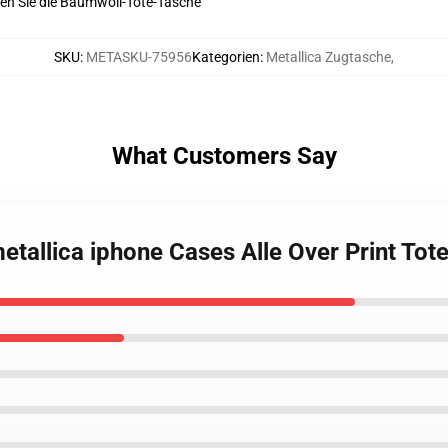
en Sie die Baumwoll-Tote-Tasche
SKU
:
METASKU-75956
Kategorien
:
Metallica Zugtasche
,
What Customers Say
etallica iphone Cases Alle Over Print To