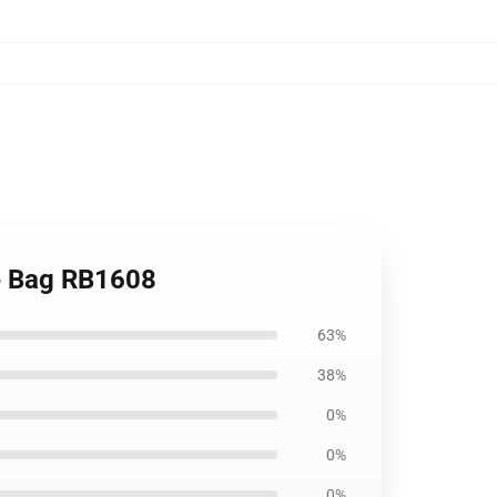
te Bag RB1608
63%
38%
0%
0%
0%