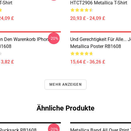
T-Shirt
HTCT2906 Metallica T-Shirt
24,09 £
20,93 £ - 24,09 £
-20%
 In Den Warenkorb IPhone
Und Gerechtigkeit Für Alle... J
B1608
Metallica Poster RB1608
13,82 £
15,64 £ - 36,26 £
MEHR ANZEIGEN
Ähnliche Produkte
-20%
 Rucksack RB1608
Metallica Band All Over Print