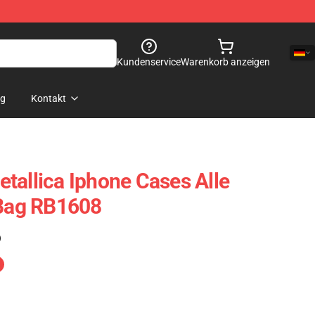
Kundenservice
Warenkorb anzeigen
og
Kontakt
tallica Iphone Cases Alle
 Bag RB1608
)