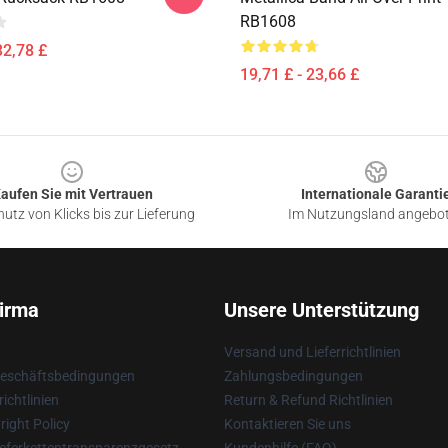
RB1608
32,78 £
19,71 £ - 23,66 £
aufen Sie mit Vertrauen
Internationale Garanti
utz von Klicks bis zur Lieferung
Im Nutzungsland angebo
irma
Unsere Unterstützung
Versand und Lieferrichtlinien
Geschäftsbedingungen
Zahlungsbedingungen
ichtlinien
Return & Refund Richtlinien
ight Policy
Kontaktieren Sie uns