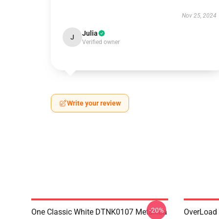
Nov 25, 2024
Julia
J
Verified owner
Write your review
-20%
One Classic White DTNK0107 Metallica
OverLoad 