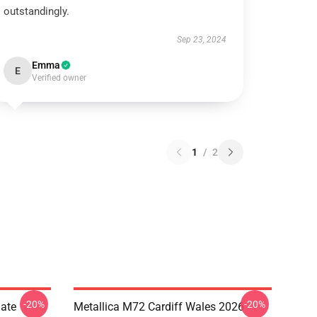
outstandingly.
Sep 23, 2024
Emma
E
Verified owner
1
/
2
-20%
-20%
Date
Metallica M72 Cardiff Wales 2026