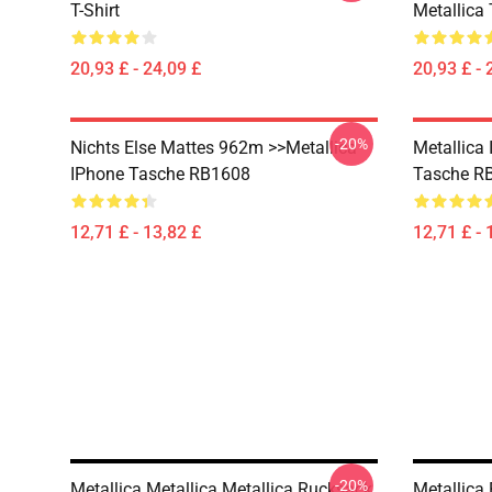
T-Shirt
Metallica 
20,93 £ - 24,09 £
20,93 £ - 
-20%
Nichts Else Mattes 962m >>metallica
Metallica
IPhone Tasche RB1608
Tasche R
12,71 £ - 13,82 £
12,71 £ - 
-20%
Metallica Metallica Metallica Rucksack
Metallica