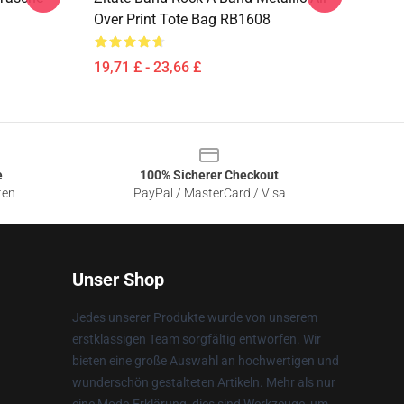
Over Print Tote Bag RB1608
19,71 £ - 23,66 £
e
100% Sicherer Checkout
ten
PayPal / MasterCard / Visa
Unser Shop
Jedes unserer Produkte wurde von unserem
erstklassigen Team sorgfältig entworfen. Wir
bieten eine große Auswahl an hochwertigen und
wunderschön gestalteten Artikeln. Mehr als nur