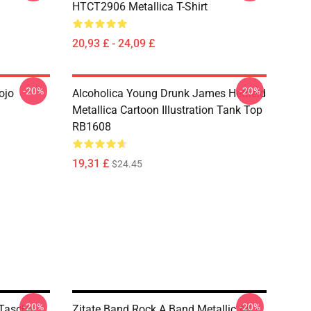
HTCT2906 Metallica T-Shirt
20,93 £ - 24,09 £
-20%
-20%
ojo
Alcoholica Young Drunk James Hetfield
Metallica Cartoon Illustration Tank Top
RB1608
19,31 £
$24.45
-20%
-20%
 Tasche
Zitate Band Rock A Band Metallic All