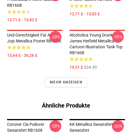
RB1608
12,71 £ - 13,82 £
12,71 £ - 13,82 £
Und Gerechtigkeit Für Alle...
Alcoholica Young Drunk
-20%
-20%
Jojo Metallica Poster RB1608
James Hetfield Metallica
Cartoon Illustration Tank Top
RB1608
15,64 £ - 36,26 £
19,31 £
$24.45
MEHR ANZEIGEN
Ähnliche Produkte
Coroner Cla Pullover
KK Metallica Sweatshirt Mit
-20%
-20%
Sweatshirt RB1608
Sweatshirt