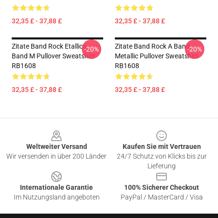
32,35 £ - 37,88 £
32,35 £ - 37,88 £
Zitate Band Rock Etallica
Zitate Band Rock A Band
-20%
-20%
Band M Pullover Sweatshirt
Metallic Pullover Sweatshirt
RB1608
RB1608
32,35 £ - 37,88 £
32,35 £ - 37,88 £
Footer
Weltweiter Versand
Kaufen Sie mit Vertrauen
Wir versenden in über 200 Länder
24/7 Schutz von Klicks bis zur
Lieferung
Internationale Garantie
100% Sicherer Checkout
Im Nutzungsland angeboten
PayPal / MasterCard / Visa