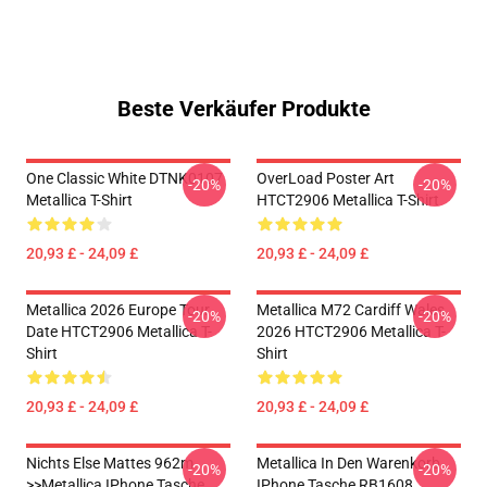
Beste Verkäufer Produkte
One Classic White DTNK0107
OverLoad Poster Art
-20%
-20%
Metallica T-Shirt
HTCT2906 Metallica T-Shirt
20,93 £ - 24,09 £
20,93 £ - 24,09 £
Metallica 2026 Europe Tour
Metallica M72 Cardiff Wales
-20%
-20%
Date HTCT2906 Metallica T-
2026 HTCT2906 Metallica T-
Shirt
Shirt
20,93 £ - 24,09 £
20,93 £ - 24,09 £
Nichts Else Mattes 962m
Metallica In Den Warenkorb
-20%
-20%
>>metallica IPhone Tasche
IPhone Tasche RB1608