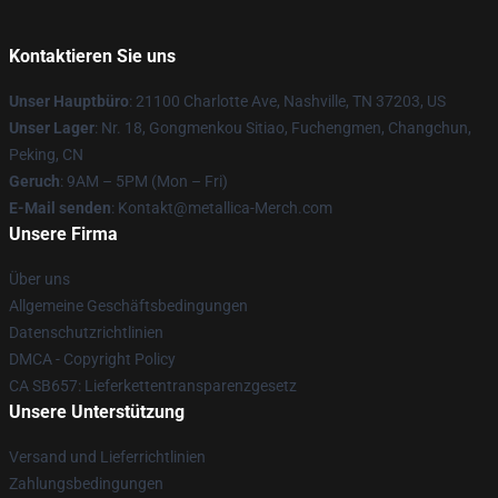
Kontaktieren Sie uns
Unser Hauptbüro
: 21100 Charlotte Ave, Nashville, TN 37203, US
Unser Lager
: Nr. 18, Gongmenkou Sitiao, Fuchengmen, Changchun,
Peking, CN
Geruch
: 9AM – 5PM (Mon – Fri)
E-Mail senden
: Kontakt@metallica-Merch.com
Unsere Firma
Über uns
Allgemeine Geschäftsbedingungen
Datenschutzrichtlinien
DMCA - Copyright Policy
CA SB657: Lieferkettentransparenzgesetz
Unsere Unterstützung
Versand und Lieferrichtlinien
Zahlungsbedingungen