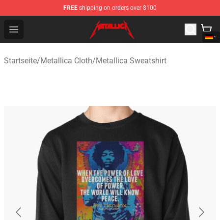
FREE
shipping on orders over $100
Metallica Store - Official Metallica Merchandise Shop
Open menu
Startseite
/
Metallica Cloth
/
Metallica Sweatshirt