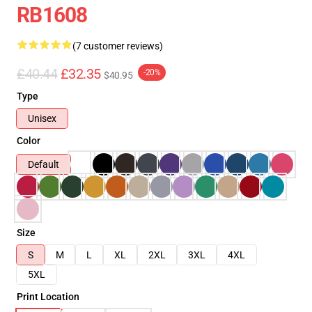
RB1608
(7 customer reviews)
£40.44
£32.35
-20%
$40.95
Type
Unisex
Color
Default
Size
S
M
L
XL
2XL
3XL
4XL
5XL
Print Location