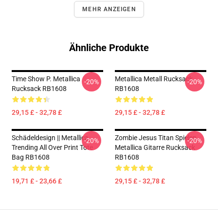
MEHR ANZEIGEN
Ähnliche Produkte
Time Show P. Metallica
Metallica Metall Rucksack
-20%
-20%
Rucksack RB1608
RB1608
29,15 £ - 32,78 £
29,15 £ - 32,78 £
Schädeldesign || Metallica
Zombie Jesus Titan Spielen
-20%
-20%
Trending All Over Print Tote
Metallica Gitarre Rucksack
Bag RB1608
RB1608
19,71 £ - 23,66 £
29,15 £ - 32,78 £
Footer