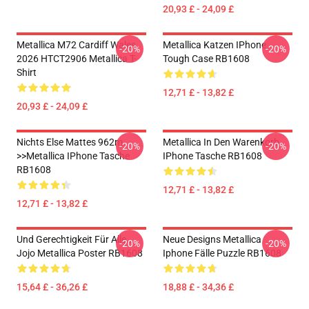
20,93 £ - 24,09 £
Metallica M72 Cardiff Wales
Metallica Katzen IPhone
-20%
-20%
2026 HTCT2906 Metallica T-
Tough Case RB1608
Shirt
12,71 £ - 13,82 £
20,93 £ - 24,09 £
Nichts Else Mattes 962m
Metallica In Den Warenkorb
-20%
-20%
>>metallica IPhone Tasche
IPhone Tasche RB1608
RB1608
12,71 £ - 13,82 £
12,71 £ - 13,82 £
Und Gerechtigkeit Für Alle...
Neue Designs Metallica
-20%
-20%
Jojo Metallica Poster RB1608
Iphone Fälle Puzzle RB1608
15,64 £ - 36,26 £
18,88 £ - 34,36 £