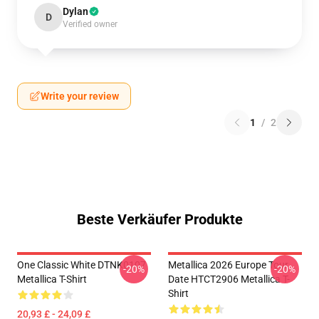
Dylan
D
Verified owner
Write your review
1
/
2
Beste Verkäufer Produkte
One Classic White DTNK0107
Metallica 2026 Europe Tour
-20%
-20%
Metallica T-Shirt
Date HTCT2906 Metallica T-
Shirt
20,93 £ - 24,09 £