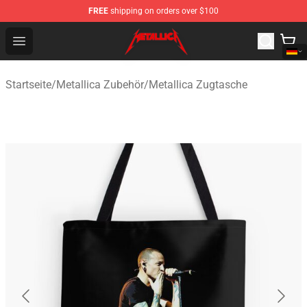
FREE
shipping on orders over $100
Metallica Store - Official Metallica Merchandise Shop
Open menu
Startseite
/
Metallica Zubehör
/
Metallica Zugtasche