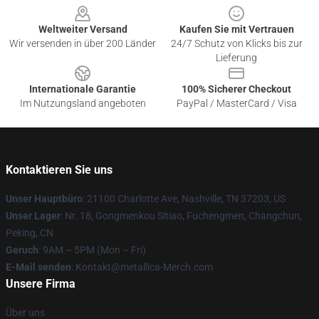
Weltweiter Versand
Kaufen Sie mit Vertrauen
Wir versenden in über 200 Länder
24/7 Schutz von Klicks bis zur
Lieferung
Internationale Garantie
100% Sicherer Checkout
Im Nutzungsland angeboten
PayPal / MasterCard / Visa
Kontaktieren Sie uns
Unser Hauptbüro
: 21100 Charlotte Ave, Nashville, TN 37203, US
Unser Lager
: Nr. 18, Gongmenkou Sitiao, Fuchengmen, Changchun,
Peking, CN
Geruch
: 9AM – 5PM (Mon – Fri)
E-Mail senden
: Kontakt@metallica-Merch.com
Unsere Firma
Über uns