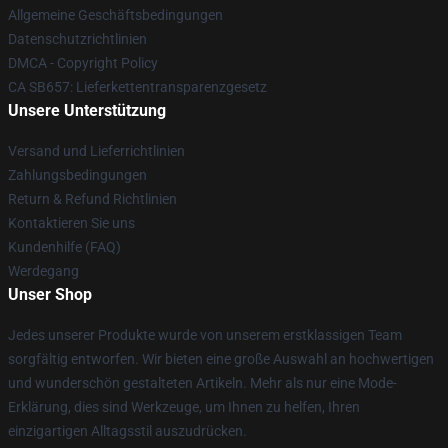
Allgemeine Geschäftsbedingungen
Datenschutzrichtlinien
DMCA - Copyright Policy
CA SB657: Lieferkettentransparenzgesetz
Unsere Unterstützung
Versand und Lieferrichtlinien
Zahlungsbedingungen
Return & Refund Richtlinien
Kontaktieren Sie uns
Kundenhilfe (FAQ)
Werdegang
Unser Shop
Jedes unserer Produkte wurde von unserem erstklassigen Team
sorgfältig entworfen. Wir bieten eine große Auswahl an hochwertigen
und wunderschön gestalteten Artikeln. Mehr als nur eine Mode-
Erklärung, dies sind Werkzeuge, um Ihnen zu helfen, Ihren
einzigartigen Alltagsstil auszudrücken.