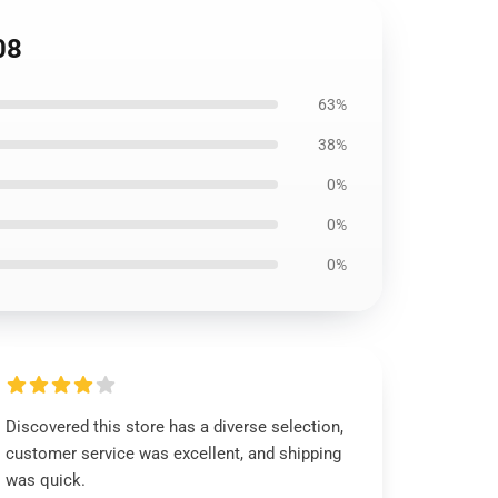
08
63%
38%
0%
0%
0%
Discovered this store has a diverse selection,
customer service was excellent, and shipping
was quick.