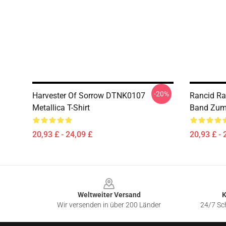
-20%
Harvester Of Sorrow DTNK0107
Rancid Ra
Metallica T-Shirt
Band Zum 
20,93 £ - 24,09 £
20,93 £ - 
Footer
Weltweiter Versand
K
Wir versenden in über 200 Länder
24/7 Sch