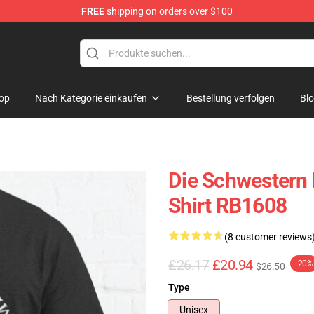
FREE
shipping on orders over $100
op
Nach Kategorie einkaufen
Bestellung verfolgen
Bl
Die Schwestern 
Shirt RB1608
(8 customer reviews
£26.17
£20.94
-20%
$26.50
Type
Unisex