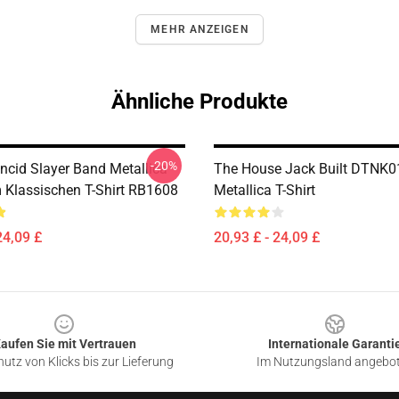
MEHR ANZEIGEN
Ähnliche Produkte
-20%
ncid Slayer Band Metallica
The House Jack Built DTNK0
Klassischen T-Shirt RB1608
Metallica T-Shirt
24,09 £
20,93 £ - 24,09 £
aufen Sie mit Vertrauen
Internationale Garanti
utz von Klicks bis zur Lieferung
Im Nutzungsland angebo