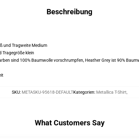
Beschreibung
roß und Tragweite Medium
d Tragegröße klein
Farben sind 100% Baumwolle vorschrumpfen, Heather Grey ist 90% Baumw
it
SKU
:
METASKU-95618-DEFAULT
Kategorien
:
Metallica T-Shirt
,
What Customers Say