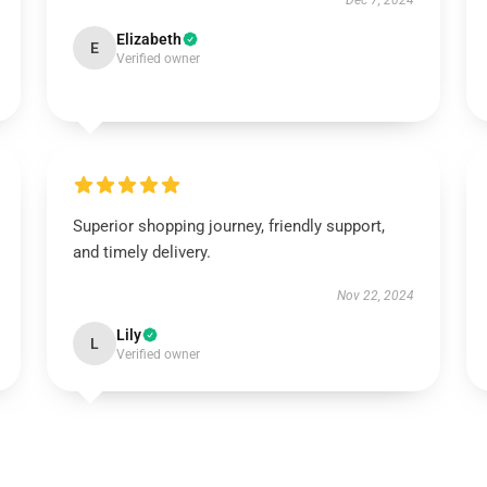
Dec 7, 2024
Elizabeth
E
Verified owner
Superior shopping journey, friendly support,
and timely delivery.
Nov 22, 2024
Lily
L
Verified owner