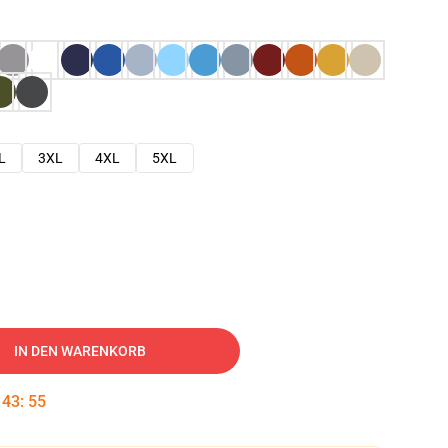
L
3XL
4XL
5XL
IN DEN WARENKORB
:
43
:
54