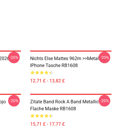
-20%
-20%
 2026
Nichts Else Mattes 962m >>metallica
IPhone Tasche RB1608
12,71 £ - 13,82 £
-20%
-20%
ojo
Zitate Band Rock A Band Metallic
Flache Maske RB1608
15,71 £ - 17,77 £