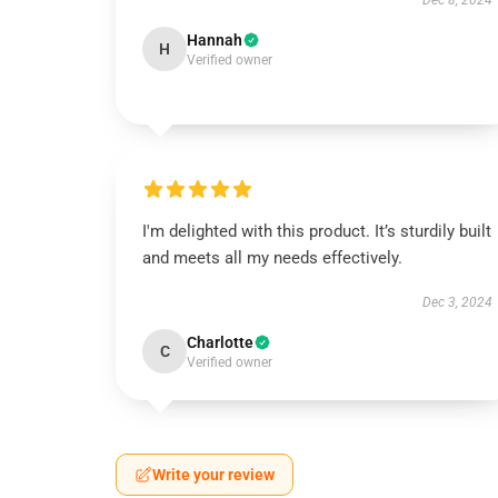
Dec 8, 2024
Hannah
H
Verified owner
I'm delighted with this product. It’s sturdily built
and meets all my needs effectively.
Dec 3, 2024
Charlotte
C
Verified owner
Write your review