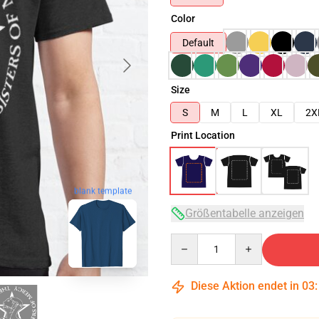
Color
Default
Size
S
M
L
XL
2X
Print Location
blank template
Größentabelle anzeigen
Quantity
Diese Aktion endet in
03