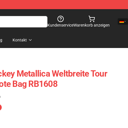
Kundenservice
Warenkorb anzeigen
og
Kontakt
ey Metallica Weltbreite Tour
 Tote Bag RB1608
)