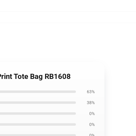
Print Tote Bag RB1608
63%
38%
0%
0%
0%