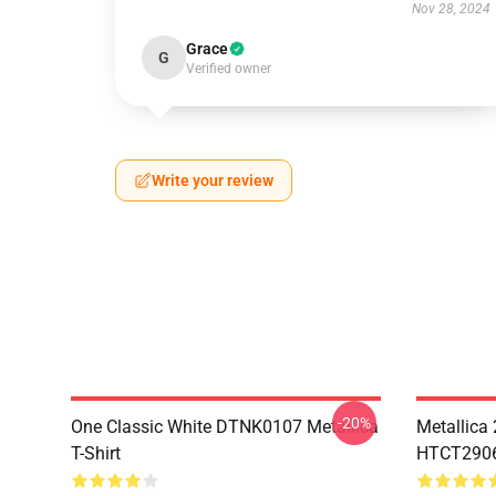
Nov 28, 2024
Grace
G
Verified owner
Write your review
-20%
One Classic White DTNK0107 Metallica
Metallica
T-Shirt
HTCT2906 