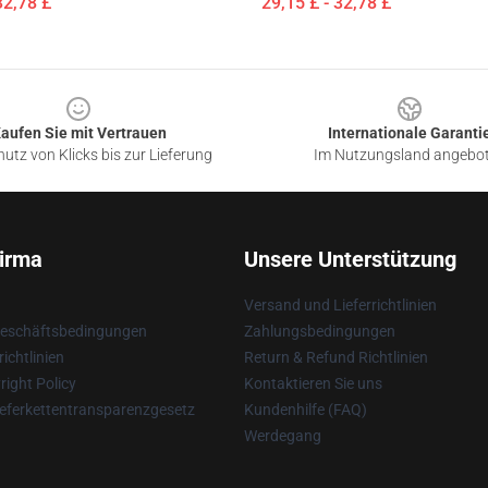
32,78 £
29,15 £ - 32,78 £
aufen Sie mit Vertrauen
Internationale Garanti
utz von Klicks bis zur Lieferung
Im Nutzungsland angebo
irma
Unsere Unterstützung
Versand und Lieferrichtlinien
Geschäftsbedingungen
Zahlungsbedingungen
ichtlinien
Return & Refund Richtlinien
ight Policy
Kontaktieren Sie uns
eferkettentransparenzgesetz
Kundenhilfe (FAQ)
Werdegang