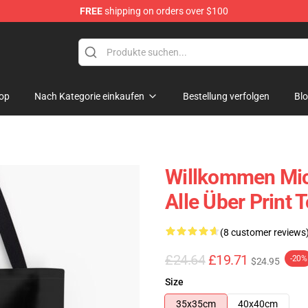
FREE
shipping on orders over $100
op
Nach Kategorie einkaufen
Bestellung verfolgen
Bl
Willkommen Mick
Alle Über Print
(8 customer reviews
£24.64
£19.71
-20%
$24.95
Size
35x35cm
40x40cm