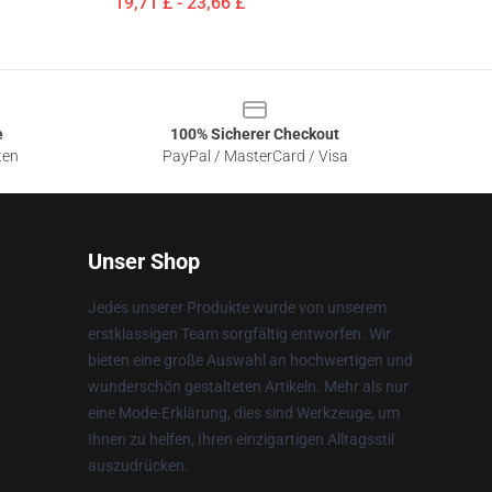
19,71 £ - 23,66 £
e
100% Sicherer Checkout
ten
PayPal / MasterCard / Visa
Unser Shop
Jedes unserer Produkte wurde von unserem
erstklassigen Team sorgfältig entworfen. Wir
bieten eine große Auswahl an hochwertigen und
wunderschön gestalteten Artikeln. Mehr als nur
eine Mode-Erklärung, dies sind Werkzeuge, um
Ihnen zu helfen, Ihren einzigartigen Alltagsstil
auszudrücken.