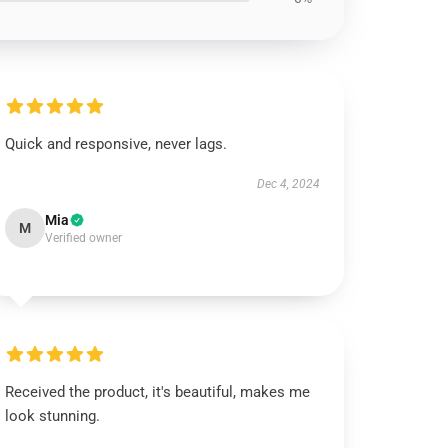
Quick and responsive, never lags.
Dec 4, 2024
Mia
M
Verified owner
Received the product, it's beautiful, makes me
look stunning.