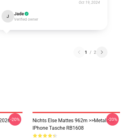
Oct 19, 2024
Jade
J
Verified owner
1
/
2
-20%
-20%
 2026
Nichts Else Mattes 962m >>metallica
IPhone Tasche RB1608