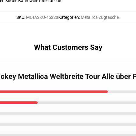
en Sie die Baumwoll-Tote-Tasche
SKU
:
METASKU-45223
Kategorien
:
Metallica Zugtasche
,
What Customers Say
ckey Metallica Weltbreite Tour Alle über 