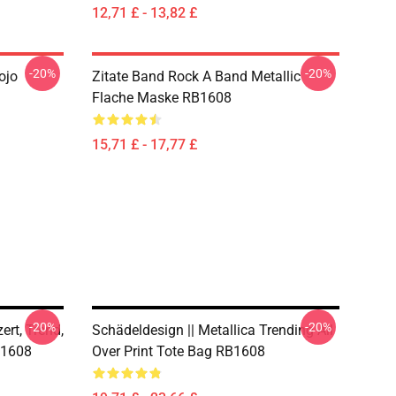
12,71 £ - 13,82 £
-20%
-20%
ojo
Zitate Band Rock A Band Metallic
Flache Maske RB1608
15,71 £ - 17,77 £
-20%
-20%
ert, Trend,
Schädeldesign || Metallica Trending All
B1608
Over Print Tote Bag RB1608