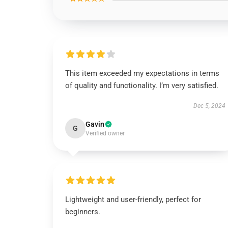
This item exceeded my expectations in terms
of quality and functionality. I’m very satisfied.
Dec 5, 2024
Gavin
G
Verified owner
Lightweight and user-friendly, perfect for
beginners.