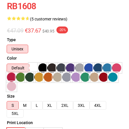
RB1608
(5 customer reviews)
€47.09
€37.67
-20%
$40.95
Type
Unisex
Color
Default
Size
S
M
L
XL
2XL
3XL
4XL
5XL
Print Location