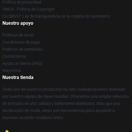
Política de privacidad
DMCA - Política de Copyright
CA SB657: Ley de transparencia en la cadena de suministro
Nuestro apoyo
Políticas de envío
Condiciones de pago
Políticas de reembolso
Contáctenos
Ayuda al cliente (FAQ)
Mayorista
Nuestra tienda
Cada uno de nuestros productos ha sido cuidadosamente diseñado
por nuestro equipo de clase mundial. Ofrecemos una amplia selección
de artículos de alta calidad y bellamente diseñados. Más que una
declaración de moda, estas son herramientas para ayudarle a
expresar su estilo cotidiano único.