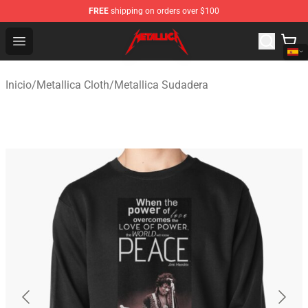
FREE
shipping on orders over $100
Metallica Store - Official Metallica Merchandise Shop
Open menu
Inicio
/
Metallica Cloth
/
Metallica Sudadera