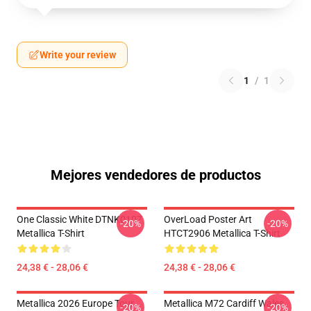
Write your review
1
/
1
Mejores vendedores de productos
One Classic White DTNK0107
OverLoad Poster Art
-20%
-20%
Metallica T-Shirt
HTCT2906 Metallica T-Shirt
24,38 € - 28,06 €
24,38 € - 28,06 €
Metallica 2026 Europe Tour
Metallica M72 Cardiff Wales
-20%
-20%