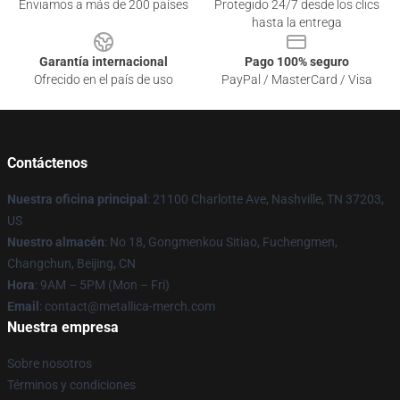
Enviamos a más de 200 países
Protegido 24/7 desde los clics
hasta la entrega
Garantía internacional
Pago 100% seguro
Ofrecido en el país de uso
PayPal / MasterCard / Visa
Contáctenos
Nuestra oficina principal
: 21100 Charlotte Ave, Nashville, TN 37203,
US
Nuestro almacén
: No 18, Gongmenkou Sitiao, Fuchengmen,
Changchun, Beijing, CN
Hora
: 9AM – 5PM (Mon – Fri)
Email
: contact@metallica-merch.com
Nuestra empresa
Sobre nosotros
Términos y condiciones