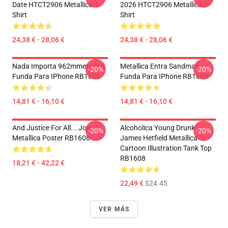
Date HTCT2906 Metallica T-
2026 HTCT2906 Metallica T-
Shirt
Shirt
24,38 € - 28,06 €
24,38 € - 28,06 €
Nada Importa 962mmetallica
Metallica Entra Sandman
-20%
-20%
Funda Para IPhone RB1608
Funda Para IPhone RB1608
14,81 € - 16,10 €
14,81 € - 16,10 €
And Justice For All... Jojo
Alcoholica Young Drunk
-20%
-20%
Metallica Poster RB1608
James Hetfield Metallica
Cartoon Illustration Tank Top
RB1608
18,21 € - 42,22 €
22,49 €
$24.45
VER MÁS