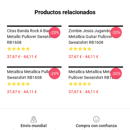
Productos relacionados
Citas Banda Rock A Band
Zombie Jesús Jugando
-20%
-20%
Metallic Pullover Sweatshirt
Metallica Guitar Pullover
RB1608
Sweatshirt RB1608
37,67 € - 44,11 €
37,67 € - 44,11 €
Metallica Metallica Pullover
Metallica Metallica Metallica
-20%
-20%
Sweatshirt RB1608
Pullover Sweatshirt RB1608
37,67 € - 44,11 €
37,67 € - 44,11 €
Footer
Envío mundial
Compra con confianza