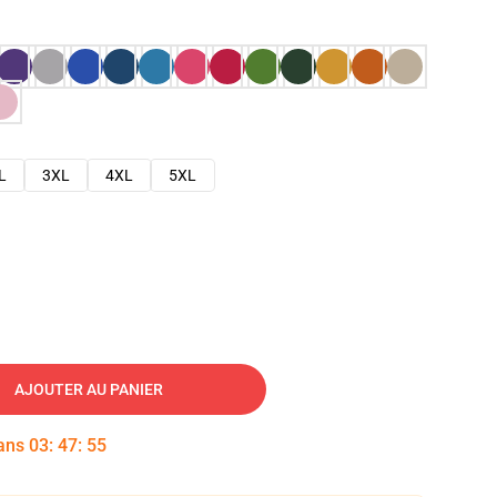
L
3XL
4XL
5XL
AJOUTER AU PANIER
dans
03
:
47
:
54