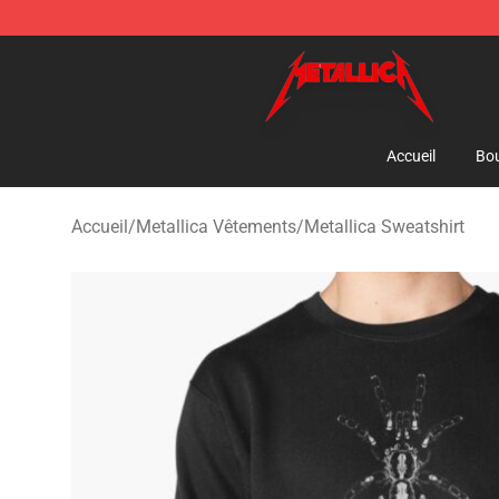
Metallica Store - Official Metallica Merchandise Shop
Accueil
Bou
Accueil
/
Metallica Vêtements
/
Metallica Sweatshirt