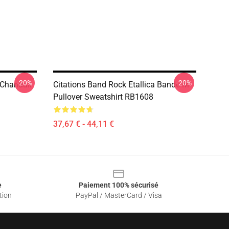
-20%
-20%
 Chandail
Citations Band Rock Etallica Bande M
Pullover Sweatshirt RB1608
37,67 € - 44,11 €
e
Paiement 100% sécurisé
tion
PayPal / MasterCard / Visa