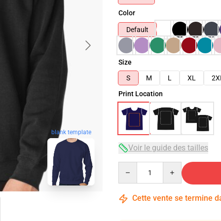
Color
Default
Size
S
M
L
XL
2X
Print Location
blank template
Voir le guide des tailles
Quantity
Cette vente se termine 