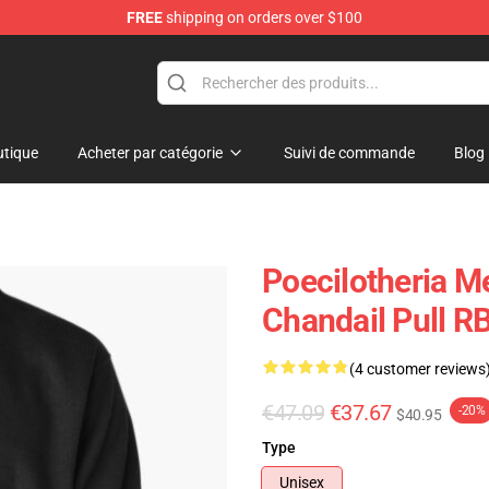
FREE
shipping on orders over $100
tique
Acheter par catégorie
Suivi de commande
Blog
Poecilotheria Me
Chandail Pull R
(4 customer reviews
€47.09
€37.67
-20%
$40.95
Type
Unisex