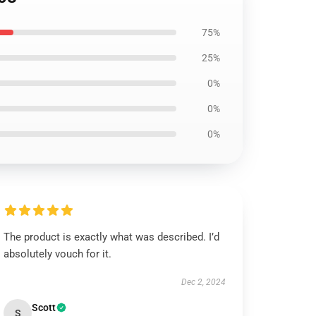
75%
25%
0%
0%
0%
The product is exactly what was described. I’d
absolutely vouch for it.
Dec 2, 2024
Scott
S