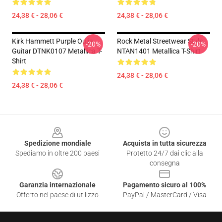
24,38 € - 28,06 €
24,38 € - 28,06 €
Kirk Hammett Purple Ouija
Rock Metal Streetwear Style
-20%
-20%
Guitar DTNK0107 Metallica T-
NTAN1401 Metallica T-Shirt
Shirt
24,38 € - 28,06 €
24,38 € - 28,06 €
Footer
Spedizione mondiale
Acquista in tutta sicurezza
Spediamo in oltre 200 paesi
Protetto 24/7 dai clic alla
consegna
Garanzia internazionale
Pagamento sicuro al 100%
Offerto nel paese di utilizzo
PayPal / MasterCard / Visa