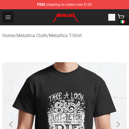
FREE
shipping on orders over $100
Metallica Store - Official Metallica Merchandise Shop
Open menu
Home
/
Metallica Cloth
/
Metallica T-Shirt