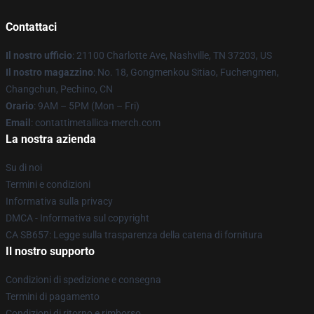
Contattaci
Il nostro ufficio
: 21100 Charlotte Ave, Nashville, TN 37203, US
Il nostro magazzino
: No. 18, Gongmenkou Sitiao, Fuchengmen,
Changchun, Pechino, CN
Orario
: 9AM – 5PM (Mon – Fri)
Email
: contattimetallica-merch.com
La nostra azienda
Su di noi
Termini e condizioni
Informativa sulla privacy
DMCA - Informativa sul copyright
CA SB657: Legge sulla trasparenza della catena di fornitura
Il nostro supporto
Condizioni di spedizione e consegna
Termini di pagamento
Condizioni di ritorno e rimborso