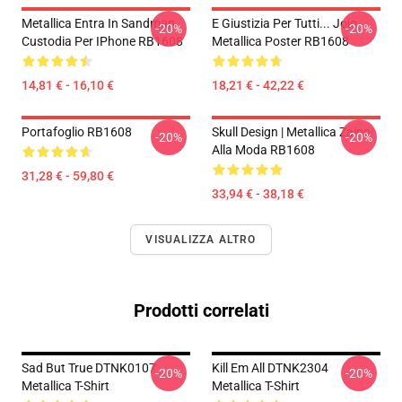
Metallica Entra In Sandman
E Giustizia Per Tutti... Jojo
-20%
-20%
Custodia Per IPhone RB1608
Metallica Poster RB1608
14,81 € - 16,10 €
18,21 € - 42,22 €
Portafoglio RB1608
Skull Design | Metallica Zaino
-20%
-20%
Alla Moda RB1608
31,28 € - 59,80 €
33,94 € - 38,18 €
VISUALIZZA ALTRO
Prodotti correlati
Sad But True DTNK0107
Kill Em All DTNK2304
-20%
-20%
Metallica T-Shirt
Metallica T-Shirt