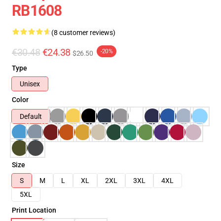
RB1608
(8 customer reviews)
€30.48
€24.38
-20%
$26.50
Type
Unisex
Color
Default
Size
S
M
L
XL
2XL
3XL
4XL
5XL
Print Location