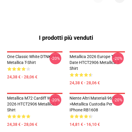
I prodotti più venduti
One Classic White DTNK0107
Metallica 2026 Europe Tour
-20%
-20%
Metallica T-Shirt
Date HTCT2906 Metallica T-
Shirt
24,38 € - 28,06 €
24,38 € - 28,06 €
Metallica M72 Cardiff Wales
Niente Altri Materiali 962m
-20%
-20%
2026 HTCT2906 Metallica T-
>metallica Custodia Per
Shirt
IPhone RB1608
24,38 € - 28,06 €
14,81 € - 16,10 €