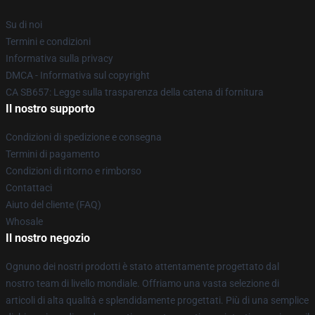
Su di noi
Termini e condizioni
Informativa sulla privacy
DMCA - Informativa sul copyright
CA SB657: Legge sulla trasparenza della catena di fornitura
Il nostro supporto
Condizioni di spedizione e consegna
Termini di pagamento
Condizioni di ritorno e rimborso
Contattaci
Aiuto del cliente (FAQ)
Whosale
Il nostro negozio
Ognuno dei nostri prodotti è stato attentamente progettato dal
nostro team di livello mondiale. Offriamo una vasta selezione di
articoli di alta qualità e splendidamente progettati. Più di una semplice