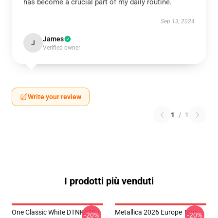
has become a crucial part of my daily routine.
Sep 13, 2024
James
J
Verified owner
Write your review
1
/
1
I prodotti più venduti
One Classic White DTNK0107
Metallica 2026 Europe Tour
-20%
-20%