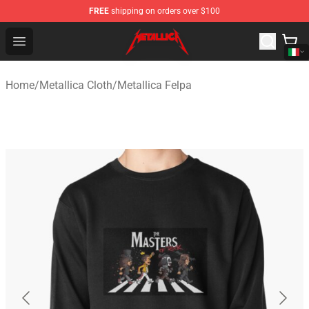
FREE
shipping on orders over $100
Metallica Store - Official Metallica Merchandise Shop
Open menu
Home
/
Metallica Cloth
/
Metallica Felpa