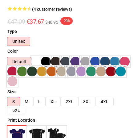
(4 customer reviews)
€47.09
€37.67
-20%
$40.95
Type
Unisex
Color
Default
Size
S
M
L
XL
2XL
3XL
4XL
5XL
Print Location