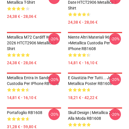
Metallica T-Shirt
Date HTCT2906 Metallica T-
Shirt
24,38 € - 28,06 €
24,38 € - 28,06 €
Metallica M72 Cardiff Wales
Niente Altri Materiali 962m
-20%
-20%
2026 HTCT2906 Metallica T-
>metallica Custodia Per
Shirt
IPhone RB1608
24,38 € - 28,06 €
14,81 € - 16,10 €
Metallica Entra In Sandman
E Giustizia Per Tutti... Jojo
-20%
-20%
Custodia Per IPhone RB1608
Metallica Poster RB1608
14,81 € - 16,10 €
18,21 € - 42,22 €
Portafoglio RB1608
Skull Design | Metallica Zaino
-20%
-20%
Alla Moda RB1608
31,28 € - 59,80 €