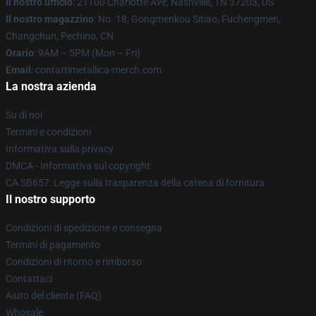
Il nostro ufficio
: 21100 Charlotte Ave, Nashville, TN 37203, US
Il nostro magazzino
: No. 18, Gongmenkou Sitiao, Fuchengmen,
Changchun, Pechino, CN
Orario
: 9AM – 5PM (Mon – Fri)
Email
: contattimetallica-merch.com
La nostra azienda
Su di noi
Termini e condizioni
Informativa sulla privacy
DMCA - Informativa sul copyright
CA SB657: Legge sulla trasparenza della catena di fornitura
Il nostro supporto
Condizioni di spedizione e consegna
Termini di pagamento
Condizioni di ritorno e rimborso
Contattaci
Aiuto del cliente (FAQ)
Whosale