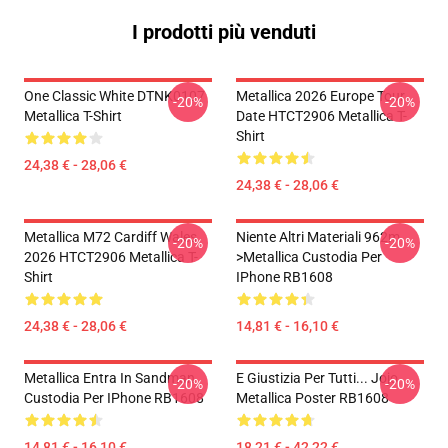
I prodotti più venduti
One Classic White DTNK0107
Metallica 2026 Europe Tour
-20%
-20%
Metallica T-Shirt
Date HTCT2906 Metallica T-
Shirt
24,38 € - 28,06 €
24,38 € - 28,06 €
Metallica M72 Cardiff Wales
Niente Altri Materiali 962m
-20%
-20%
2026 HTCT2906 Metallica T-
>metallica Custodia Per
Shirt
IPhone RB1608
24,38 € - 28,06 €
14,81 € - 16,10 €
Metallica Entra In Sandman
E Giustizia Per Tutti... Jojo
-20%
-20%
Custodia Per IPhone RB1608
Metallica Poster RB1608
14,81 € - 16,10 €
18,21 € - 42,22 €