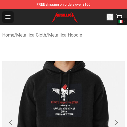
FREE
shipping on orders over $100
Metallica Store - Official Metallica Merchandise Shop
Open menu
Home
/
Metallica Cloth
/
Metallica Hoodie