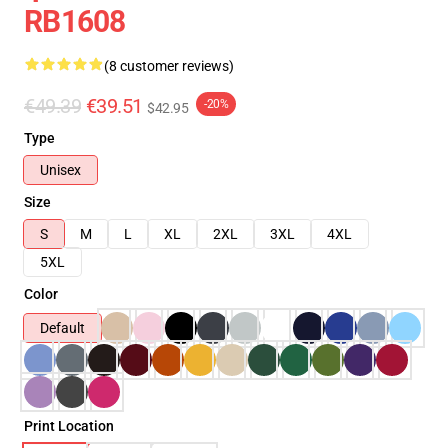
RB1608
(8 customer reviews)
€49.39
€39.51
-20%
$42.95
Type
Unisex
Size
S
M
L
XL
2XL
3XL
4XL
5XL
Color
Default
Print Location