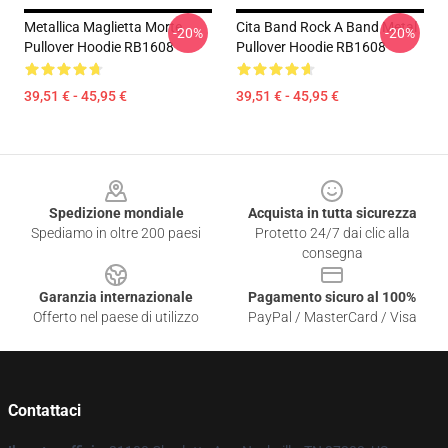
Metallica Maglietta Morte
Cita Band Rock A Band Metal
-20%
-20%
Pullover Hoodie RB1608
Pullover Hoodie RB1608
39,51 € - 45,95 €
39,51 € - 45,95 €
Footer
Spedizione mondiale
Acquista in tutta sicurezza
Spediamo in oltre 200 paesi
Protetto 24/7 dai clic alla
consegna
Garanzia internazionale
Pagamento sicuro al 100%
Offerto nel paese di utilizzo
PayPal / MasterCard / Visa
Contattaci