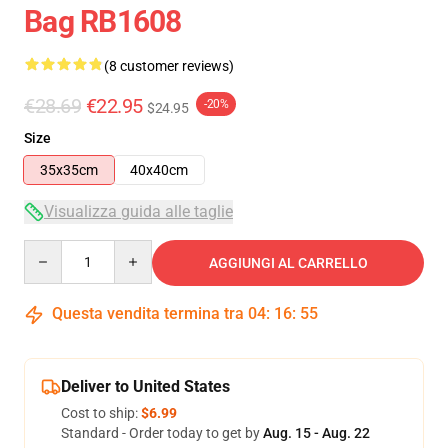
Bag RB1608
(8 customer reviews)
€28.69
€22.95
-20%
$24.95
Size
35x35cm
40x40cm
Visualizza guida alle taglie
Quantity
AGGIUNGI AL CARRELLO
Questa vendita termina tra
04
:
16
:
54
Deliver to United States
Cost to ship:
$6.99
Standard - Order today to get by
Aug. 15 - Aug. 22