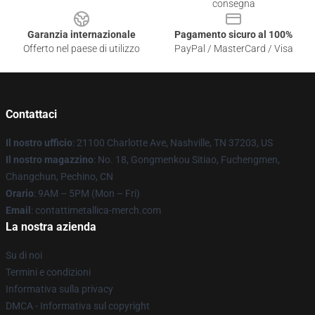
consegna
Garanzia internazionale
Pagamento sicuro al 100%
Offerto nel paese di utilizzo
PayPal / MasterCard / Visa
Contattaci
Il nostro ufficio
: 21100 Charlotte Ave, Nashville, TN 37203, US
Il nostro magazzino
: No. 18, Gongmenkou Sitiao, Fuchengmen,
Changchun, Pechino, CN
Orario
: 9AM – 5PM (Mon – Fri)
Email
: contattimetallica-merch.com
La nostra azienda
Su di noi
Termini e condizioni
Informativa sulla privacy
DMCA - Informativa sul copyright