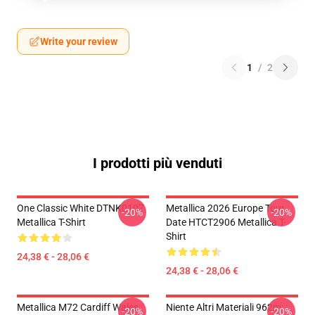
Write your review
1
/
2
I prodotti più venduti
One Classic White DTNK0107
Metallica 2026 Europe Tour
-20%
-20%
Metallica T-Shirt
Date HTCT2906 Metallica T-
Shirt
24,38 € - 28,06 €
24,38 € - 28,06 €
Metallica M72 Cardiff Wales
Niente Altri Materiali 962m
-20%
-20%