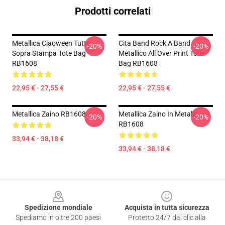
Prodotti correlati
Metallica Ciaoween Tutto
Cita Band Rock A Band
-20%
-20%
Sopra Stampa Tote Bag
Metallico All Over Print Tote
RB1608
Bag RB1608
22,95 € - 27,55 €
22,95 € - 27,55 €
Metallica Zaino RB1608
Metallica Zaino In Metallo
-20%
-20%
RB1608
33,94 € - 38,18 €
33,94 € - 38,18 €
Footer
Spedizione mondiale
Acquista in tutta sicurezza
Spediamo in oltre 200 paesi
Protetto 24/7 dai clic alla