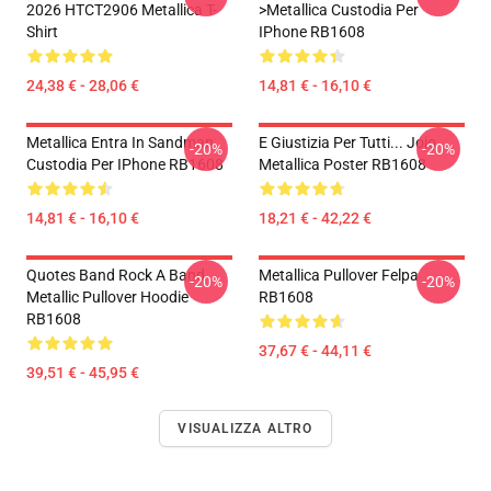
2026 HTCT2906 Metallica T-
>metallica Custodia Per
Shirt
IPhone RB1608
24,38 € - 28,06 €
14,81 € - 16,10 €
Metallica Entra In Sandman
E Giustizia Per Tutti... Jojo
-20%
-20%
Custodia Per IPhone RB1608
Metallica Poster RB1608
14,81 € - 16,10 €
18,21 € - 42,22 €
Quotes Band Rock A Band
Metallica Pullover Felpa
-20%
-20%
Metallic Pullover Hoodie
RB1608
RB1608
37,67 € - 44,11 €
39,51 € - 45,95 €
VISUALIZZA ALTRO