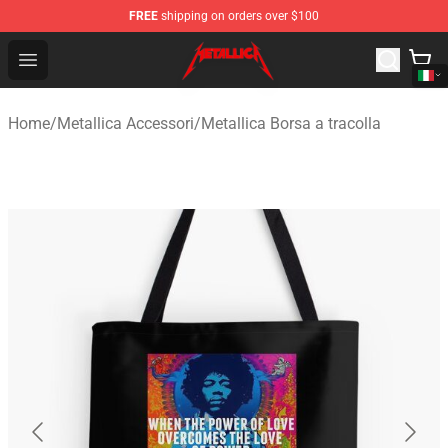
FREE
shipping on orders over $100
Metallica Store - Official Metallica Merchandise Shop
Open menu
Home
/
Metallica Accessori
/
Metallica Borsa a tracolla