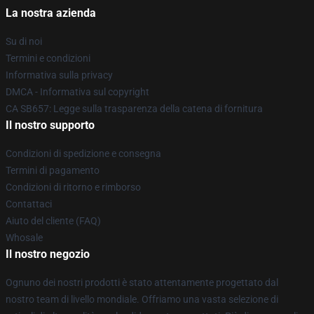
La nostra azienda
Su di noi
Termini e condizioni
Informativa sulla privacy
DMCA - Informativa sul copyright
CA SB657: Legge sulla trasparenza della catena di fornitura
Il nostro supporto
Condizioni di spedizione e consegna
Termini di pagamento
Condizioni di ritorno e rimborso
Contattaci
Aiuto del cliente (FAQ)
Whosale
Il nostro negozio
Ognuno dei nostri prodotti è stato attentamente progettato dal
nostro team di livello mondiale. Offriamo una vasta selezione di