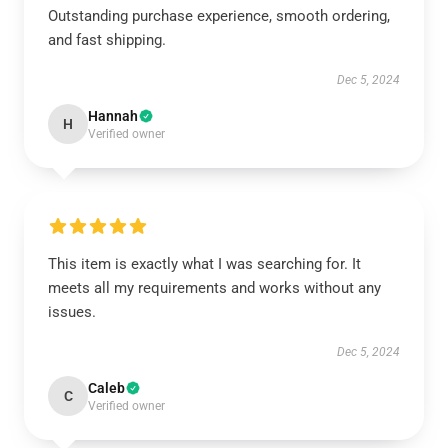
Outstanding purchase experience, smooth ordering,
and fast shipping.
Dec 5, 2024
Hannah
H
Verified owner
This item is exactly what I was searching for. It
meets all my requirements and works without any
issues.
Dec 5, 2024
Caleb
C
Verified owner