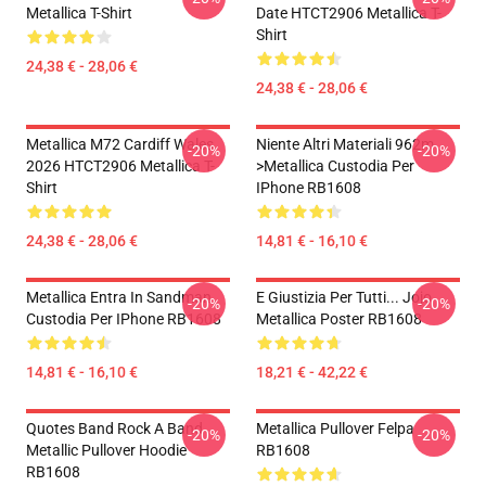
Metallica T-Shirt
Date HTCT2906 Metallica T-
Shirt
24,38 € - 28,06 €
24,38 € - 28,06 €
Metallica M72 Cardiff Wales
Niente Altri Materiali 962m
-20%
-20%
2026 HTCT2906 Metallica T-
>metallica Custodia Per
Shirt
IPhone RB1608
24,38 € - 28,06 €
14,81 € - 16,10 €
Metallica Entra In Sandman
E Giustizia Per Tutti... Jojo
-20%
-20%
Custodia Per IPhone RB1608
Metallica Poster RB1608
14,81 € - 16,10 €
18,21 € - 42,22 €
Quotes Band Rock A Band
Metallica Pullover Felpa
-20%
-20%
Metallic Pullover Hoodie
RB1608
RB1608