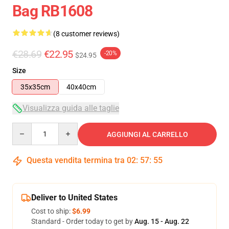
Bag RB1608
(8 customer reviews)
€28.69
€22.95
-20%
$24.95
Size
35x35cm
40x40cm
Visualizza guida alle taglie
Quantity
AGGIUNGI AL CARRELLO
Questa vendita termina tra
02
:
57
:
54
Deliver to United States
Cost to ship:
$6.99
Standard - Order today to get by
Aug. 15 - Aug. 22