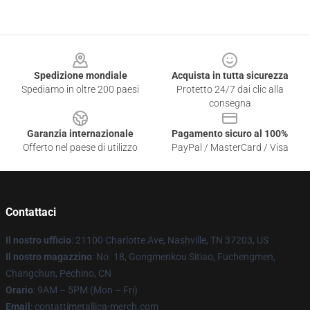
Footer
Spedizione mondiale
Acquista in tutta sicurezza
Spediamo in oltre 200 paesi
Protetto 24/7 dai clic alla
consegna
Garanzia internazionale
Pagamento sicuro al 100%
Offerto nel paese di utilizzo
PayPal / MasterCard / Visa
Contattaci
Il nostro ufficio
: 21100 Charlotte Ave, Nashville, TN 37203, US
Il nostro magazzino
: No. 18, Gongmenkou Sitiao, Fuchengmen,
Changchun, Pechino, CN
Orario
: 9AM – 5PM (Mon – Fri)
Email
: contattimetallica-merch.com