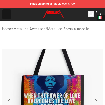
FREE
shipping on orders over $100
Metallica Store - Official Metallica Merchandise Shop
Open menu
Home
/
Metallica Accessori
/
Metallica Borsa a tracolla