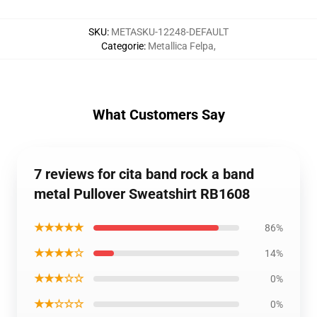
SKU
:
METASKU-12248-DEFAULT
Categorie
:
Metallica Felpa
,
What Customers Say
7 reviews for cita band rock a band
metal Pullover Sweatshirt RB1608
★★★★★
86%
★★★★☆
14%
★★★☆☆
0%
★★☆☆☆
0%