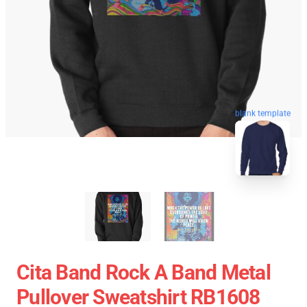
blank template
Cita Band Rock A Band Metal
Pullover Sweatshirt RB1608