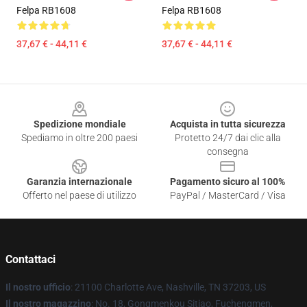
Felpa RB1608
Felpa RB1608
37,67 € - 44,11 €
37,67 € - 44,11 €
Footer
Spedizione mondiale
Acquista in tutta sicurezza
Spediamo in oltre 200 paesi
Protetto 24/7 dai clic alla
consegna
Garanzia internazionale
Pagamento sicuro al 100%
Offerto nel paese di utilizzo
PayPal / MasterCard / Visa
Contattaci
Il nostro ufficio
: 21100 Charlotte Ave, Nashville, TN 37203, US
Il nostro magazzino
: No. 18, Gongmenkou Sitiao, Fuchengmen,