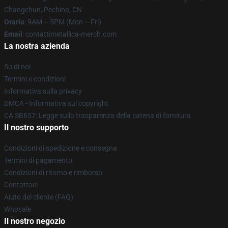
Changchun, Pechino, CN
Orario
: 9AM – 5PM (Mon – Fri)
Email
: contattimetallica-merch.com
La nostra azienda
Su di noi
Termini e condizioni
Informativa sulla privacy
DMCA - Informativa sul copyright
CA SB657: Legge sulla trasparenza della catena di fornitura
Il nostro supporto
Condizioni di spedizione e consegna
Termini di pagamento
Condizioni di ritorno e rimborso
Contattaci
Aiuto del cliente (FAQ)
Whosale
Il nostro negozio