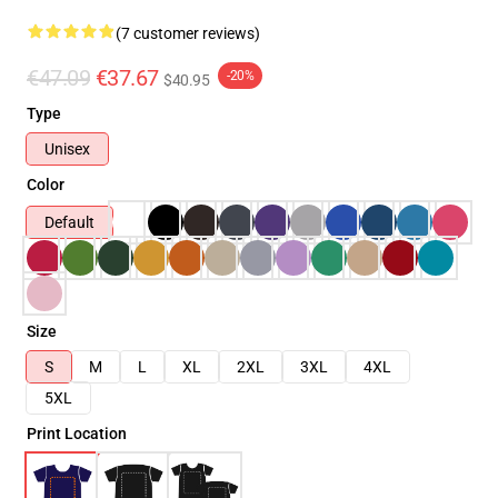
(7 customer reviews)
€47.09
€37.67
-20%
$40.95
Type
Unisex
Color
Default
Size
S
M
L
XL
2XL
3XL
4XL
5XL
Print Location