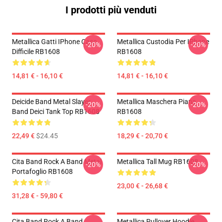
I prodotti più venduti
Metallica Gatti IPhone Caso
Metallica Custodia Per IPhone
-20%
-20%
Difficile RB1608
RB1608
14,81 € - 16,10 €
14,81 € - 16,10 €
Deicide Band Metal Slayer
Metallica Maschera Piana
-20%
-20%
Band Deici Tank Top RB1608
RB1608
22,49 €
$24.45
18,29 € - 20,70 €
Cita Band Rock A Band Metal
Metallica Tall Mug RB1608
-20%
-20%
Portafoglio RB1608
23,00 € - 26,68 €
31,28 € - 59,80 €
Cita Band Rock A Band
Metallica Pullover Hoodie