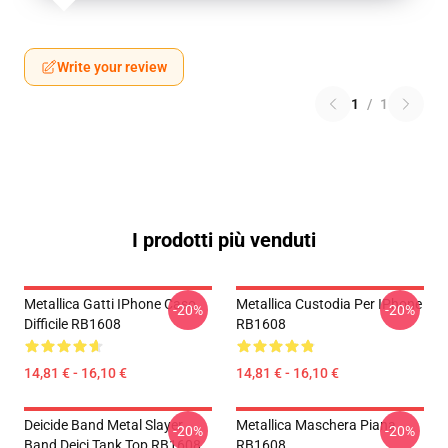
Write your review
1
/
1
I prodotti più venduti
Metallica Gatti IPhone Caso
Metallica Custodia Per IPhone
-20%
-20%
Difficile RB1608
RB1608
14,81 € - 16,10 €
14,81 € - 16,10 €
Deicide Band Metal Slayer
Metallica Maschera Piana
-20%
-20%
Band Deici Tank Top RB1608
RB1608