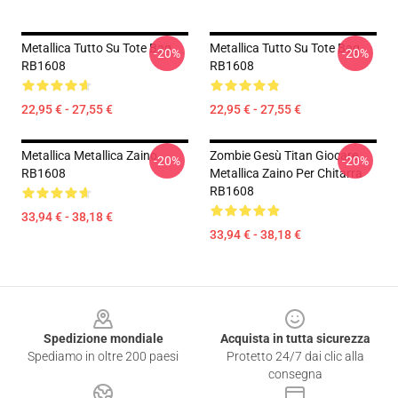
Metallica Tutto Su Tote Bag
Metallica Tutto Su Tote Bag
-20%
-20%
RB1608
RB1608
22,95 € - 27,55 €
22,95 € - 27,55 €
Metallica Metallica Zaino
Zombie Gesù Titan Giocare
-20%
-20%
RB1608
Metallica Zaino Per Chitarra
RB1608
33,94 € - 38,18 €
33,94 € - 38,18 €
Footer
Spedizione mondiale
Acquista in tutta sicurezza
Spediamo in oltre 200 paesi
Protetto 24/7 dai clic alla
consegna