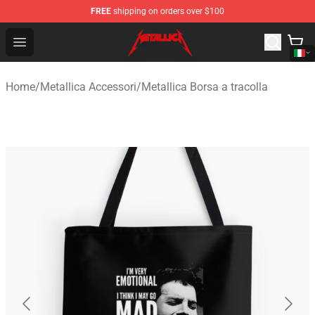
FREE
shipping on orders over $100
Metallica Store - Official Metallica Merchandise Shop
Open menu
Home
/
Metallica Accessori
/
Metallica Borsa a tracolla