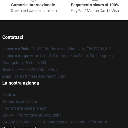
Garanzia internazionale
Pagamento sicuro al 100%
Offerto nel paese di utilizzo
PayPal / MasterCard / Visa
Contattaci
Il nostro ufficio
: 21100 Charlotte Ave, Nashville, TN 37203, US
Il nostro magazzino
: No. 18, Gongmenkou Sitiao, Fuchengmen,
Changchun, Pechino, CN
Orario
: 9AM – 5PM (Mon – Fri)
Email
: contattimetallica-merch.com
La nostra azienda
Su di noi
Termini e condizioni
Informativa sulla privacy
DMCA - Informativa sul copyright
CA SB657: Legge sulla trasparenza della catena di fornitura