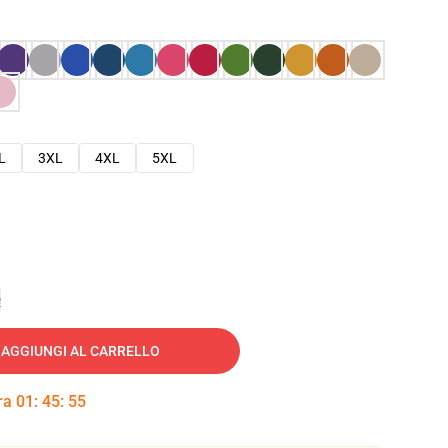
L
3XL
4XL
5XL
e
AGGIUNGI AL CARRELLO
tra
01
:
45
:
54