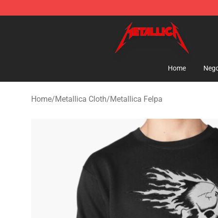
Metallica Store - Official Metallica Merchandise Shop
Home
Nego
Home
/
Metallica Cloth
/
Metallica Felpa