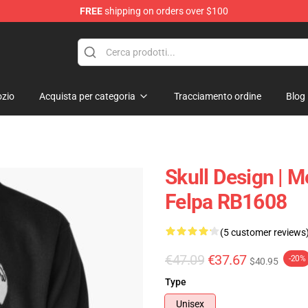
FREE
shipping on orders over $100
zio
Acquista per categoria
Tracciamento ordine
Blog
Skull Design | M
Felpa RB1608
(5 customer reviews
€47.09
€37.67
-20%
$40.95
Type
Unisex