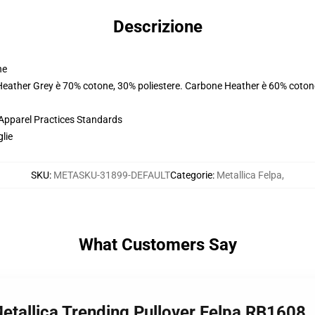
Descrizione
ne
 Heather Grey è 70% cotone, 30% poliestere. Carbone Heather è 60% coton
 Apparel Practices Standards
glie
SKU
:
METASKU-31899-DEFAULT
Categorie
:
Metallica Felpa
,
What Customers Say
 Metallica Trending Pullover Felpa RB1608