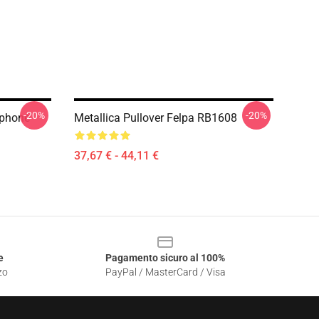
-20%
-20%
Iphone
Metallica Pullover Felpa RB1608
37,67 € - 44,11 €
e
Pagamento sicuro al 100%
zo
PayPal / MasterCard / Visa