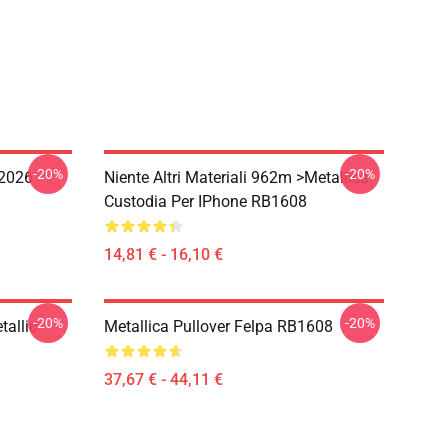
-20%
-20%
 2026
Niente Altri Materiali 962m >metallica
Custodia Per IPhone RB1608
14,81 € - 16,10 €
-20%
-20%
allic
Metallica Pullover Felpa RB1608
37,67 € - 44,11 €