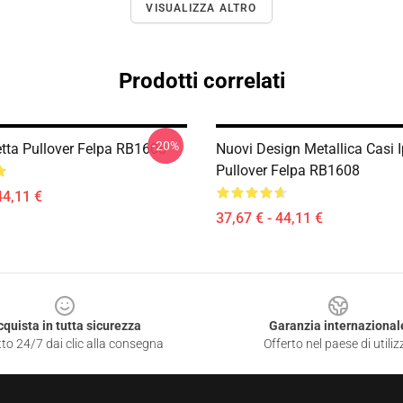
VISUALIZZA ALTRO
Prodotti correlati
-20%
tta Pullover Felpa RB1608
Nuovi Design Metallica Casi 
Pullover Felpa RB1608
44,11 €
37,67 € - 44,11 €
cquista in tutta sicurezza
Garanzia internazional
to 24/7 dai clic alla consegna
Offerto nel paese di utiliz