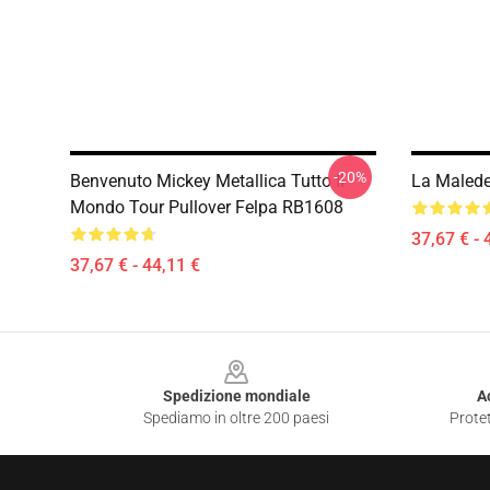
-20%
Benvenuto Mickey Metallica Tutto Il
La Malede
Mondo Tour Pullover Felpa RB1608
37,67 € - 
37,67 € - 44,11 €
Footer
Spedizione mondiale
A
Spediamo in oltre 200 paesi
Protet