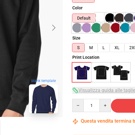
Color
Default
Size
S
M
L
XL
2X
Print Location
blank template
Visualizza guida alle tagli
Quantity
Questa vendita termina 