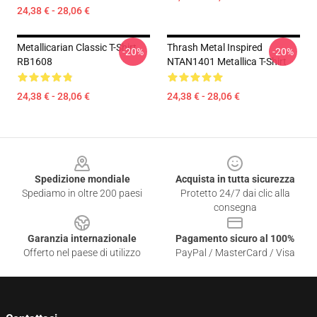
24,38 € - 28,06 €
Metallicarian Classic T-Shirt
Thrash Metal Inspired
-20%
-20%
RB1608
NTAN1401 Metallica T-Shirt
24,38 € - 28,06 €
24,38 € - 28,06 €
Footer
Spedizione mondiale
Acquista in tutta sicurezza
Spediamo in oltre 200 paesi
Protetto 24/7 dai clic alla
consegna
Garanzia internazionale
Pagamento sicuro al 100%
Offerto nel paese di utilizzo
PayPal / MasterCard / Visa