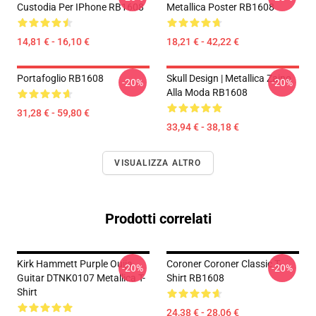
Custodia Per IPhone RB1608
Metallica Poster RB1608
14,81 € - 16,10 €
18,21 € - 42,22 €
Portafoglio RB1608
Skull Design | Metallica Zaino
-20%
-20%
Alla Moda RB1608
31,28 € - 59,80 €
33,94 € - 38,18 €
VISUALIZZA ALTRO
Prodotti correlati
Kirk Hammett Purple Ouija
Coroner Coroner Classic T-
-20%
-20%
Guitar DTNK0107 Metallica T-
Shirt RB1608
Shirt
24,38 € - 28,06 €