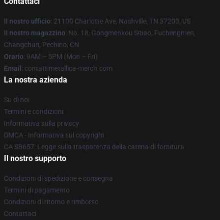
Contattaci
Il nostro ufficio
: 21100 Charlotte Ave, Nashville, TN 37203, US
Il nostro magazzino
: No. 18, Gongmenkou Sitiao, Fuchengmen,
Changchun, Pechino, CN
Orario
: 9AM – 5PM (Mon – Fri)
Email
: contattimetallica-merch.com
La nostra azienda
Su di noi
Termini e condizioni
Informativa sulla privacy
DMCA - Informativa sul copyright
CA SB657: Legge sulla trasparenza della catena di fornitura
Il nostro supporto
Condizioni di spedizione e consegna
Termini di pagamento
Condizioni di ritorno e rimborso
Contattaci