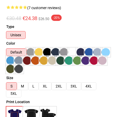
(7 customer reviews)
€30.48
€24.38
-20%
$26.50
Type
Unisex
Color
Default
Size
S
M
L
XL
2XL
3XL
4XL
5XL
Print Location