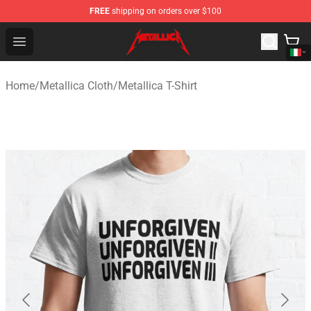
FREE
shipping on orders over $100
Metallica Store - Official Metallica Merchandise Shop
Open menu
Home
/
Metallica Cloth
/
Metallica T-Shirt