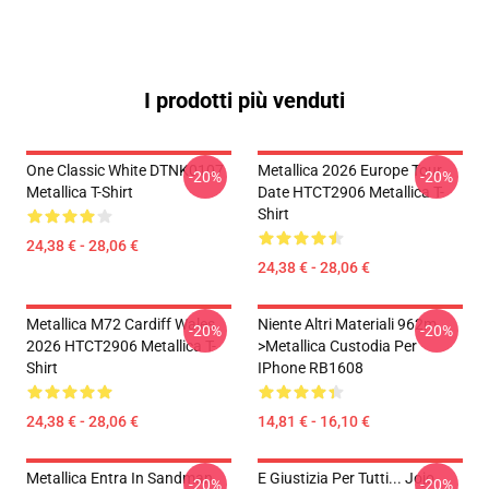
I prodotti più venduti
One Classic White DTNK0107
Metallica 2026 Europe Tour
-20%
-20%
Metallica T-Shirt
Date HTCT2906 Metallica T-
Shirt
24,38 € - 28,06 €
24,38 € - 28,06 €
Metallica M72 Cardiff Wales
Niente Altri Materiali 962m
-20%
-20%
2026 HTCT2906 Metallica T-
>metallica Custodia Per
Shirt
IPhone RB1608
24,38 € - 28,06 €
14,81 € - 16,10 €
Metallica Entra In Sandman
E Giustizia Per Tutti... Jojo
-20%
-20%